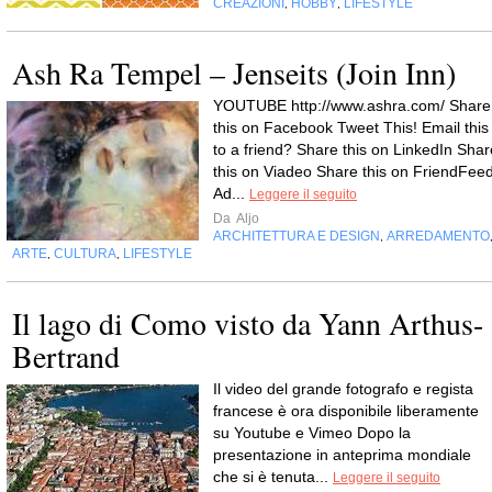
CREAZIONI
HOBBY
LIFESTYLE
,
,
Ash Ra Tempel – Jenseits (Join Inn)
YOUTUBE http://www.ashra.com/ Share
this on Facebook Tweet This! Email this
to a friend? Share this on LinkedIn Shar
this on Viadeo Share this on FriendFee
Ad...
Leggere il seguito
Da
Aljo
ARCHITETTURA E DESIGN
ARREDAMENTO
,
ARTE
CULTURA
LIFESTYLE
,
,
Il lago di Como visto da Yann Arthus-
Bertrand
Il video del grande fotografo e regista
francese è ora disponibile liberamente
su Youtube e Vimeo Dopo la
presentazione in anteprima mondiale
che si è tenuta...
Leggere il seguito