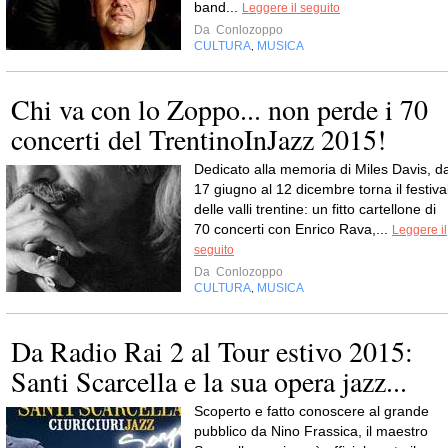
band...
Leggere il seguito
Da
Conlozoppo
CULTURA
MUSICA
,
Chi va con lo Zoppo... non perde i 70
concerti del TrentinoInJazz 2015!
Dedicato alla memoria di Miles Davis, da
17 giugno al 12 dicembre torna il festiva
delle valli trentine: un fitto cartellone di
70 concerti con Enrico Rava,...
Leggere il
seguito
Da
Conlozoppo
CULTURA
MUSICA
,
Da Radio Rai 2 al Tour estivo 2015:
Santi Scarcella e la sua opera jazz...
Scoperto e fatto conoscere al grande
pubblico da Nino Frassica, il maestro