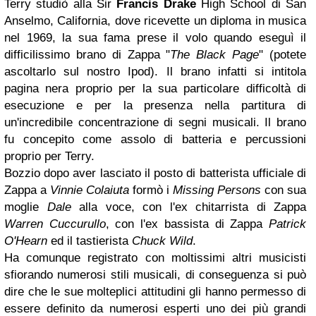
Terry studiò alla Sir
Francis Drake
High School di San
Anselmo, California, dove ricevette un diploma in musica
nel 1969, la sua fama prese il volo quando eseguì il
difficilissimo brano di Zappa "
The Black Page
" (potete
ascoltarlo sul nostro Ipod). Il brano infatti si intitola
pagina nera proprio per la sua particolare difficoltà di
esecuzione e per la presenza nella partitura di
un'incredibile concentrazione di segni musicali. Il brano
fu concepito come assolo di batteria e percussioni
proprio per Terry.
Bozzio dopo aver lasciato il posto di batterista ufficiale di
Zappa a
Vinnie Colaiuta
formò i
Missing
Persons
con sua
moglie
Dale
alla voce, con l'ex chitarrista di Zappa
Warren Cuccurullo
, con l'ex bassista di Zappa
Patrick
O'Hearn
ed il tastierista
Chuck Wild
.
Ha comunque registrato con moltissimi altri musicisti
sfiorando numerosi stili musicali, di conseguenza si può
dire che le sue molteplici attitudini gli hanno permesso di
essere definito da numerosi esperti uno dei più grandi