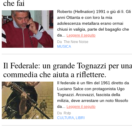
che fai
Roberto (Hellnation) 1991 o giù di lì. Gli
anni Ottanta e con loro la mia
adolescenza metallara erano ormai
chiusi in valigia, parte del bagaglio che
da...
Leggere il seguito
Da
The New Noise
MUSICA
Il Federale: un grande Tognazzi per un
commedia che aiuta a riflettere.
Il federale è un film del 1961 diretto da
Luciano Salce con protagonista Ugo
Tognazzi. Arcovazzi, fascista della
milizia, deve arrestare un noto filosofo
da...
Leggere il seguito
Da
Rstp
CULTURA
LIBRI
,