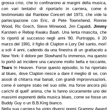
grossa crisi, che lo confinarono ai margini della musica,
con vari tentativi di riportarlo in carriera, come è
testimoniato dal Rainbow Concert del 1973, che vide la
partecipazione con Eric, di Pete Townshend, Ronnie
Wood, Ric Grech, Steve Winwood, Jim Capaldi,
Jimmy
Karstein e Rebop Kwaku Baah. Una lenta rinascita, che
lo riportò al successo negli anni '80. Purtroppo, il 20
marzo del 1991, il figlio di Clapton e Lory Del santo, morì
a soli 4 anni, cadendo da una finestra di un grattacelo a
New York: il dolore per Slowhand fu immenso, ma questo
lo portò ad incidere una canzone molto bella e toccante,
Tears
In Heaven. Forse questo episodio, lo ha riportato
al blues, dove Clapton riesce a dare il meglio di se, con
assoli di chitarra mai banali, con grandi improvvisazioni,
come è sempre stato nel suo stile, ma forse ancora più
carichi di quell' anima, che lo fanno sicuramente uno dei
massimi esponenti della musica blues, come se fosse un
Buddy Guy o un B.B.King bianco.
Nella sua carriera ha vinto diversi premi Grammy Award