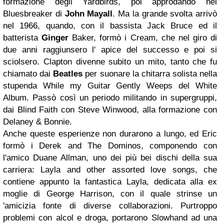
formazione degli Yardbirds, poi approdando nei
Bluesbreaker di
John Mayall
. Ma la grande svolta arrivò
nel 1966, quando, con il bassista Jack Bruce ed il
batterista
Ginger
Baker, formò i Cream, che nel giro di
due anni raggiunsero l' apice del successo e poi si
sciolsero. Clapton divenne subito un mito, tanto che fu
chiamato dai
Beatles
per suonare la chitarra solista nella
stupenda While my Guitar Gently Weeps del White
Album. Passò così un periodo militando in supergruppi,
dai Blind Faith con Steve Winwood, alla formazione con
Delaney & Bonnie.
Anche queste esperienze non durarono a lungo, ed Eric
formò i Derek and The Dominos, componendo con
l'amico Duane Allman, uno dei più bei dischi della sua
carriera: Layla and other assorted love songs, che
contiene appunto la fantastica Layla, dedicata alla ex
moglie di George Harrison, con il quale strinse un
'amicizia fonte di diverse collaborazioni. Purtroppo
problemi con alcol e droga, portarono Slowhand ad una