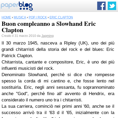
HOME
›
MUSICA
›
POP / ROCK
›
ERIC CLAPTON
Buon compleanno a Slowhand Eric
Clapton
Creato il 31 marzo 2010 da
Jagming
Il 30 marzo 1945, nasceva a Ripley (UK), uno dei più
grandi chitarristi della storia del rock e del blues: Eric
Patrick Clapton.
Chitarrista, cantante e compositore, Eric, è uno dei più
influenti musicisti del rock.
Denominato Slowhand, perchè si dice che rompesse
spesso la corda di mi cantino e, che fosse lento nel
sostituirla. Eric, negli anni sessanta, fu soprannominato
anche "God", perchè fino all' avvento di Hendrix, era
considerato il numero uno tra i chitarristi.
La sua carriera, cominciò nei primi anni '60, anche se il
successo arrivò tra il '63 d il '65, inizialmente con la