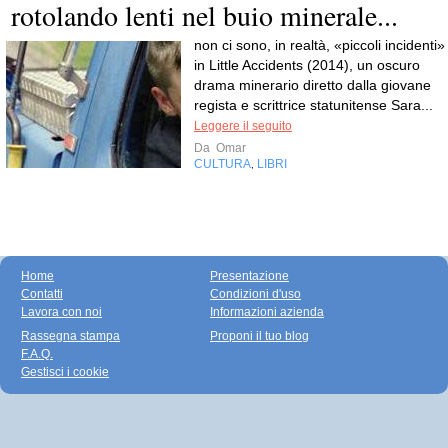
rotolando lenti nel buio minerale...
non ci sono, in realtà, «piccoli incidenti»
in Little Accidents (2014), un oscuro
drama minerario diretto dalla giovane
regista e scrittrice statunitense Sara...
Leggere il seguito
Da
Omar
CULTURA
LIBRI
,
Home
Presentazione
Contatti
Condizioni d'uso
Lavora con noi
Informazioni azienda
Rassegna stampa
Proponi il tuo blog
F.A.Q.
Gestisci i cookie