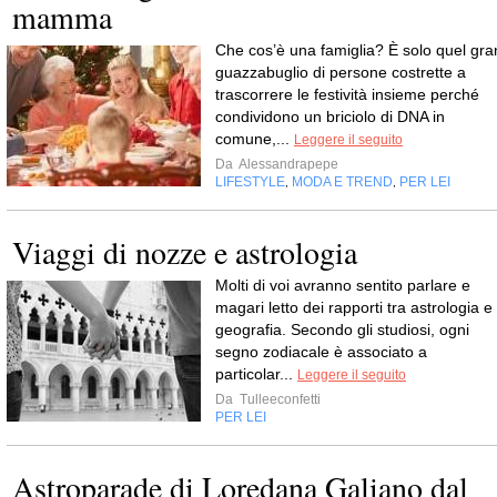
mamma
Che cos’è una famiglia? È solo quel gra
guazzabuglio di persone costrette a
trascorrere le festività insieme perché
condividono un briciolo di DNA in
comune,...
Leggere il seguito
Da
Alessandrapepe
LIFESTYLE
MODA E TREND
PER LEI
,
,
Viaggi di nozze e astrologia
Molti di voi avranno sentito parlare e
magari letto dei rapporti tra astrologia e
geografia. Secondo gli studiosi, ogni
segno zodiacale è associato a
particolar...
Leggere il seguito
Da
Tulleeconfetti
PER LEI
Astroparade di Loredana Galiano dal