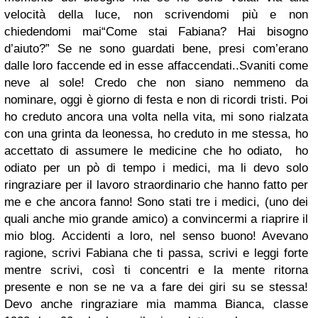
velocità della luce, non scrivendomi più e non
chiedendomi mai
“Come stai Fabiana? Hai bisogno
d’aiuto?”
Se ne sono guardati bene, presi com’erano
dalle loro faccende ed in esse affaccendati..Svaniti come
neve al sole! Credo che non siano nemmeno da
nominare, oggi è giorno di festa e non di ricordi tristi. Poi
ho creduto ancora una volta nella vita, mi sono rialzata
con una grinta da leonessa, ho creduto in me stessa,
ho
accettato di assumere le medicine che ho odiato, ho
odiato per un pò di tempo i medici, ma li devo solo
ringraziare per il lavoro straordinario che hanno fatto per
me e che ancora fanno! Sono stati tre i medici, (uno dei
quali anche mio grande amico) a convincermi a riaprire il
mio blog. Accidenti a loro, nel senso buono!
Avevano
ragione
, scrivi Fabiana che ti passa, scrivi e leggi forte
mentre scrivi, così ti concentri e la mente ritorna
presente e non se ne va a fare dei giri su se stessa!
Devo anche ringraziare
mia mamma Bianca,
classe