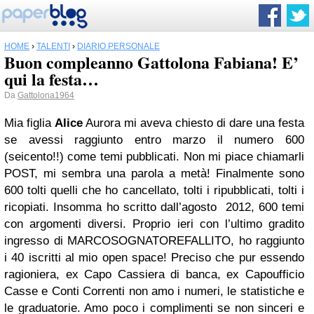
HOME
›
TALENTI
›
DIARIO PERSONALE
Buon compleanno Gattolona Fabiana! E’
qui la festa…
Da
Gattolona1964
Mia figlia
Alice
Aurora mi aveva chiesto di dare una festa
se avessi raggiunto entro marzo il numero 600
(seicento!!) come temi pubblicati. Non mi piace chiamarli
POST, mi sembra una parola a metà! Finalmente sono
600 tolti quelli che ho cancellato, tolti i ripubblicati, tolti i
ricopiati. Insomma ho scritto dall’agosto 2012, 600 temi
con argomenti diversi. Proprio ieri con l’ultimo gradito
ingresso di MARCOSOGNATOREFALLITO, ho raggiunto
i 40 iscritti al mio open space! Preciso che pur essendo
ragioniera, ex Capo Cassiera di banca, ex Capoufficio
Casse e Conti Correnti non amo i numeri, le statistiche e
le graduatorie. Amo poco i complimenti se non sinceri e