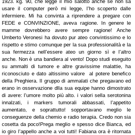
1923. kg. 90, che legge il mio salotto anche se non sa
usare il computer però mi legge, l’ho scoperto dalle
infermiere. Mi ha convinta a riprendere a pregare con
FEDE e CONVINZIONE,
aveva ragione.
In genere le
mamme dovrebbero avere sempre ragione! Anche
Umberto Veronesi
ha dovuto
pur ateo convintissimo e lo
rispetto e stimo comunque per la sua professionalità e la
sua fermezza nell’essere ateo un giorno sì e l’altro
anche. Non è una bandiera al vento! Dopo studi eseguito
su ammalti di tumore e altre gravissime malattie, ha
riconosciuto e dato altissimo valore al potere benefico
della Preghiera. Il gruppo di ammalati che pregavano ed
erano in osservazione dlla sua equipe hanno dimostrato
di avere: l’umore molto più alto. i valori sella serotonina
innalzati, i markers tumorali abbassati, l’appetito
aumentato, e soprattutto! sopportavano meglio le
conseguenze della chemio e radio terapia. Credo non sia
cosetta da poco!Prega meglio e spesso dice Bianca, ed
io giro l’appello anche a voi tutti!
Fabiana ora è ritornata