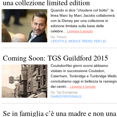
una collezione limited edition
Quando si dice "chiudere col botto": la
linea Marc by Marc Jacobs collaborerà
con la Disney per una collezione in
edizione limitata sulla base delle
celebre...
Leggere il seguito
Da
Trescic
LIFESTYLE
MODA E TREND
PER LEI
,
,
Coming Soon: TGS Guildford 2015
CoulsdonNei giorni scorsi abbiamo
visitato in successione Coulsdon,
Caterham, Tonbridge e Tunbridge Wells
concludiamo oggi in bellezza la rassegn
dei centri...
Leggere il seguito
Da
Tgs Eurogroup
DIARIO PERSONALE
Se in famiglia c’è una madre e non una