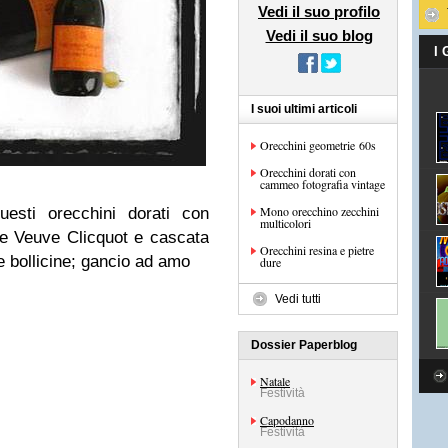
Vedi il suo profilo
Vedi il suo blog
I
I suoi ultimi articoli
Orecchini geometrie 60s
Orecchini dorati con
cammeo fotografia vintage
Mono orecchino zecchini
uesti orecchini dorati con
multicolori
ne Veuve Clicquot e cascata
Orecchini resina e pietre
le bollicine; gancio ad amo
dure
Vedi tutti
Dossier Paperblog
Natale
Festività
Capodanno
Festività