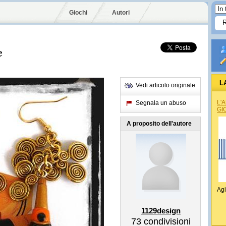
Giochi
Autori
e
L
Vedi articolo originale
L'
Segnala un abuso
GI
A proposito dell'autore
Agi
1129design
73
condivisioni