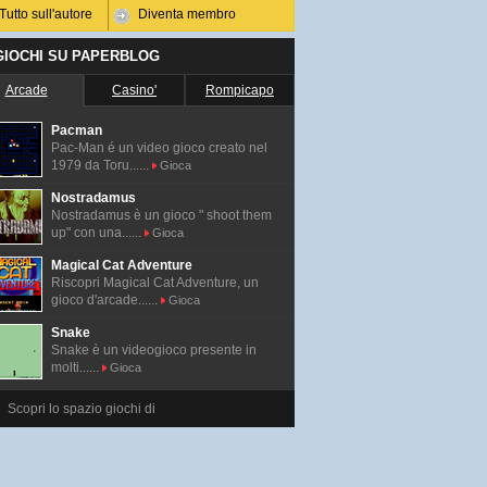
Tutto sull'autore
Diventa membro
 GIOCHI SU PAPERBLOG
Arcade
Casino'
Rompicapo
Pacman
Pac-Man é un video gioco creato nel
1979 da Toru......
Gioca
Nostradamus
Nostradamus è un gioco " shoot them
up" con una......
Gioca
Magical Cat Adventure
Riscopri Magical Cat Adventure, un
gioco d'arcade......
Gioca
Snake
Snake è un videogioco presente in
molti......
Gioca
Scopri lo spazio giochi di