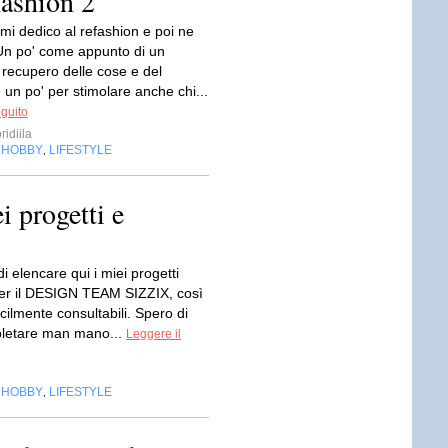
fashion 2
mi dedico al refashion e poi ne
Un po' come appunto di un
 recupero delle cose e del
 un po' per stimolare anche chi...
eguito
ridiila
HOBBY
LIFESTYLE
,
,
i progetti e
i elencare qui i miei progetti
 per il DESIGN TEAM SIZZIX, così
cilmente consultabili. Spero di
letare man mano...
Leggere il
HOBBY
LIFESTYLE
,
,