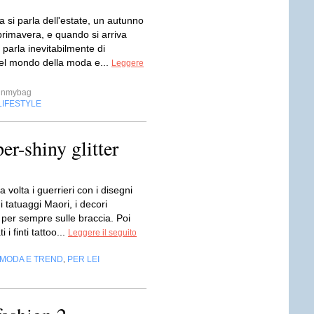
 si parla dell'estate, un autunno
 primavera, e quando si arriva
i parla inevitabilmente di
el mondo della moda e...
Leggere
inmybag
LIFESTYLE
er-shiny glitter
 volta i guerrieri con i disegni
 i tatuaggi Maori, i decori
i per sempre sulle braccia. Poi
i i finti tattoo...
Leggere il seguito
MODA E TREND
PER LEI
,