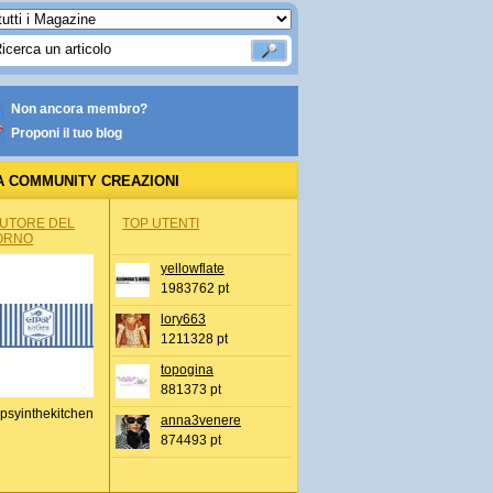
Non ancora membro?
Proponi il tuo blog
A COMMUNITY CREAZIONI
AUTORE DEL
TOP UTENTI
ORNO
yellowflate
1983762 pt
lory663
1211328 pt
topogina
881373 pt
psyinthekitchen
anna3venere
874493 pt