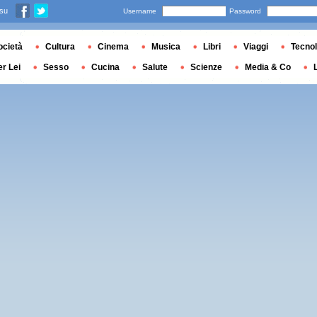
 su
Username
Password
ocietà
Cultura
Cinema
Musica
Libri
Viaggi
Tecnol
er Lei
Sesso
Cucina
Salute
Scienze
Media & Co