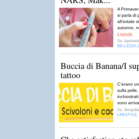
A Primavera
si parla di
all'estate s
autunno, n
il seguito
Da
Agwhats
BELLEZZA
,
Buccia di Banana/I sup
tattoo
C’erano una
sulla pelle,
inchiostrat
sono arrivat
Da
Morgatta
LIFESTYLE
,