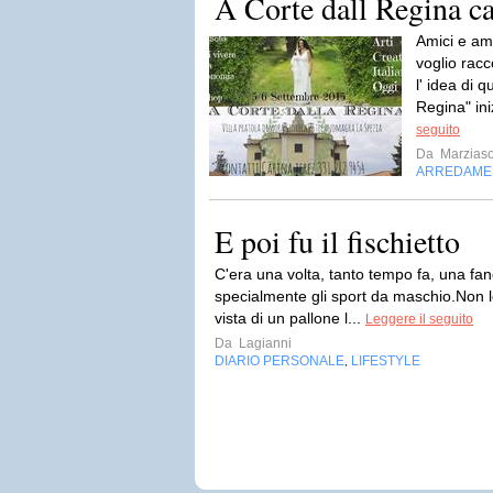
A Corte dall Regina ca
Amici e ami
voglio racc
l' idea di 
Regina" in
seguito
Da
Marziaso
ARREDAME
E poi fu il fischietto
C'era una volta, tanto tempo fa, una fanc
specialmente gli sport da maschio.Non le
vista di un pallone l...
Leggere il seguito
Da
Lagianni
DIARIO PERSONALE
LIFESTYLE
,