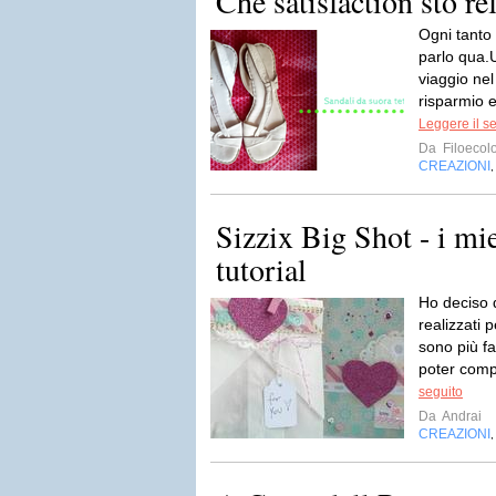
Che satisfaction sto re
Ogni tanto 
parlo qua.
viaggio nel
risparmio e
Leggere il s
Da
Filoecolo
CREAZIONI
Sizzix Big Shot - i mie
tutorial
Ho deciso d
realizzati
sono più fa
poter comp
seguito
Da
Andrai
CREAZIONI