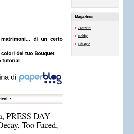
Magazines
Creazioni
Hobby
matrimoni... di un certo
Lifestyle
e colori del tuo Bouquet
 tutorial
ina di
icoli :
ora, PRESS DAY
ecay, Too Faced,