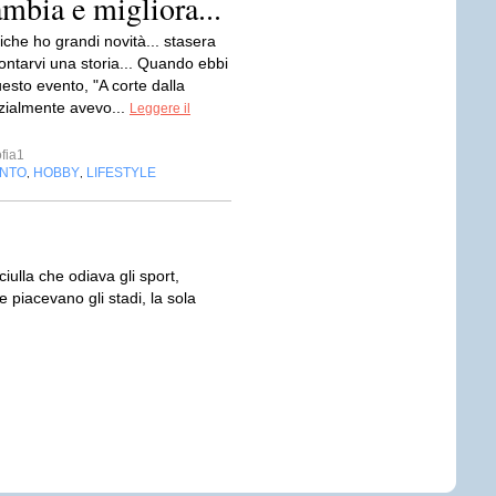
mbia e migliora...
che ho grandi novità... stasera
ontarvi una storia... Quando ebbi
questo evento, "A corte dalla
izialmente avevo...
Leggere il
fia1
NTO
HOBBY
LIFESTYLE
,
,
iulla che odiava gli sport,
 piacevano gli stadi, la sola