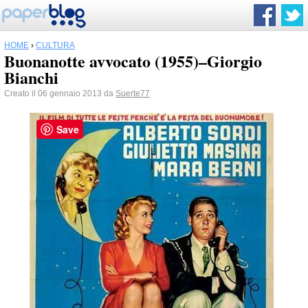
HOME
›
CULTURA
Buonanotte avvocato (1955)–Giorgio
Bianchi
Creato il 06 gennaio 2013 da
Suerte77
Save