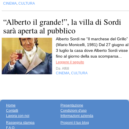
CINEMA
CULTURA
,
“Alberto il grande!”, la villa di Sordi
sarà aperta al pubblico
Alberto Sordi ne “Il marchese del Grillo”
(Mario Monicelli, 1981) Dal 27 giugno al
3 luglio la casa dove Alberto Sordi visse
fino al giorno della sua scomparsa...
Leggere il seguito
Da
Af68
CINEMA
CULTURA
,
Home
Presentazione
Contatti
Condizioni d'uso
Lavora con noi
Informazioni azienda
Rassegna stampa
Proponi il tuo blog
F.A.Q.