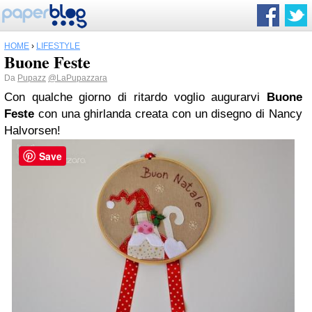
HOME
›
LIFESTYLE
Buone Feste
Da
Pupazz
@LaPupazzara
Con qualche giorno di ritardo voglio augurarvi
Buone
Feste
con una ghirlanda creata con un disegno di Nancy
Halvorsen!
Save