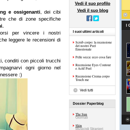
Vedi il suo profilo
Vedi il suo blog
ing e ossigenanti
, dei cibi
ltre che di zone specifiche
i.
I
I suoi ultimi articoli
orsi per vincere i nostri
nche leggere le recensioni di
Scrub corpo: la recensione
del nostro Peel
Emozionale
Pelle secca: ecco cosa fare
, conditi con piccoli trucchi
Recensione Eyes Contour
ompagnarvi ogni giorno nel
e Actif Peel
enessere :)
Recensione Crema corpo
Touch me
Vedi tutti
Dossier Paperblog
The Sun
Giornali
Skin
Musicisti Stranieri