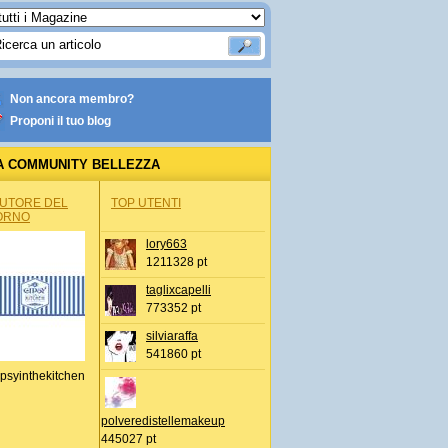
Non ancora membro?
Proponi il tuo blog
A COMMUNITY BELLEZZA
AUTORE DEL
TOP UTENTI
ORNO
lory663
1211328 pt
taglixcapelli
773352 pt
silviaraffa
541860 pt
psyinthekitchen
polveredistellemakeup
445027 pt