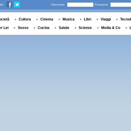
 su
Username
Password
ocietà
Cultura
Cinema
Musica
Libri
Viaggi
Tecnol
er Lei
Sesso
Cucina
Salute
Scienze
Media & Co