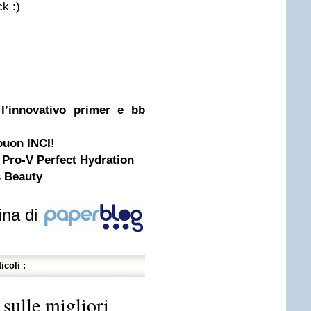
ck :)
 l’innovativo primer e bb
buon INCI!
 Pro-V Perfect Hydration
s Beauty
ina di
icoli :
sulle migliori