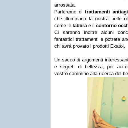
arrossata.
Parleremo di
trattamenti antiag
che illuminano la nostra pelle o
come le
labbra
e il
contorno occh
Ci saranno inoltre alcuni conc
fantastici trattamenti e potrete a
chi avrà provato i prodotti
Exatoi
.
Un sacco di argomenti interessanti
e segreti di bellezza, per acc
vostro cammino alla ricerca del b