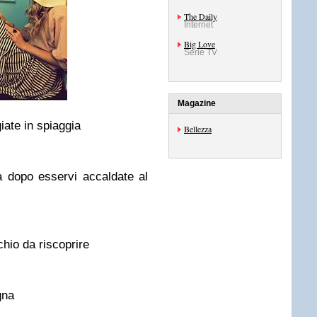
The Daily
Internet
Big Love
Serie TV
Magazine
iate in spiaggia
Bellezza
a dopo esservi accaldate al
hio da riscoprire
gna