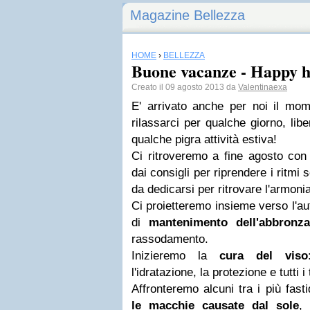
Magazine Bellezza
HOME
›
BELLEZZA
Buone vacanze - Happy h
Creato il 09 agosto 2013 da
Valentinaexa
E' arrivato anche per noi il mom
rilassarci per qualche giorno, lib
qualche pigra attività estiva!
Ci ritroveremo a fine agosto con
dai consigli per riprendere i ritmi 
da dedicarsi per ritrovare l'armoni
Ci proietteremo insieme verso l'au
di
mantenimento dell'abbronza
rassodamento.
Inizieremo la
cura del viso
l'idratazione, la protezione e tutti i
Affronteremo alcuni tra i più fasti
le macchie causate dal sole
,