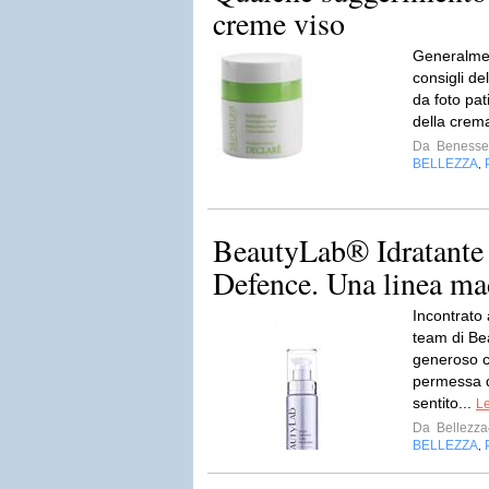
creme viso
Generalmen
consigli de
da foto pat
della crema
Da
Benesser
BELLEZZA
,
BeautyLab® Idratante
Defence. Una linea m
Incontrato
team di Be
generoso 
permessa d
sentito...
Le
Da
Bellezz
BELLEZZA
,