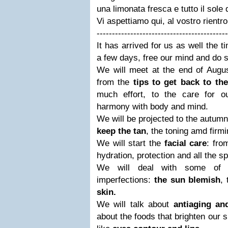
una limonata fresca e tutto il sole d
Vi aspettiamo qui, al vostro rientro
-------------------------------------------
It has arrived for us as well the t
a few days, free our mind and do 
We will meet at the end of Augu
from the
tips to get back to
the
much effort, to the care for o
harmony with body and mind.
We will be projected to the autumn 
keep the tan
, the toning amd firm
We will start the
facial care
: fro
hydration, protection and all the s
We will deal with some of
imperfections:
the sun
blemish
,
skin.
We will talk about
antiaging an
about the foods that brighten our 