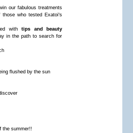
 win our fabulous treatments
 those who tested Exatoi's
red with
tips and beauty
ay in the path to search for
ch
eing flushed by the sun
discover
of the summer!!