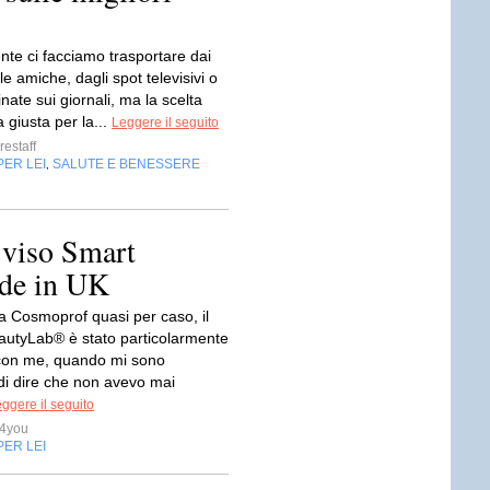
te ci facciamo trasportare dai
lle amiche, dagli spot televisivi o
inate sui giornali, ma la scelta
 giusta per la...
Leggere il seguito
estaff
PER LEI
SALUTE E BENESSERE
,
 viso Smart
ade in UK
 a Cosmoprof quasi per caso, il
autyLab® è stato particolarmente
con me, quando mi sono
i dire che non avevo mai
ggere il seguito
a4you
PER LEI