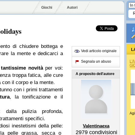
Giochi
Autori
olidays
ento di chiudere bottega e
L
Vedi articolo originale
erare la mente e dedicarci a
L'
Segnala un abuso
GI
tantissime novità
per voi:
A proposito dell'autore
senza troppa fatica, alle cure
a con il corpo e la mente.
tunno con i primi trattamenti
tura
, la tonificazione e il
: dalla pulizia profonda,
Agi
 trattamenti specifici.
diosi inestetismi della pelle:
Valentinaexa
2979
condivisioni
 la pelle grassa, secca o