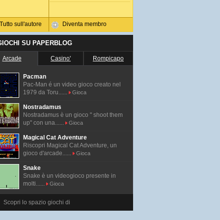
Tutto sull'autore
Diventa membro
 GIOCHI SU PAPERBLOG
Arcade
Casino'
Rompicapo
Pacman
Pac-Man é un video gioco creato nel
1979 da Toru......
Gioca
Nostradamus
Nostradamus è un gioco " shoot them
up" con una......
Gioca
Magical Cat Adventure
Riscopri Magical Cat Adventure, un
gioco d'arcade......
Gioca
Snake
Snake è un videogioco presente in
molti......
Gioca
Scopri lo spazio giochi di