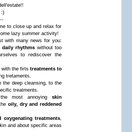
ell'estate!!
 :)
--
ime to close up and relax for
some lazy summer activity!
st with many news for you:
 daily
rhythms
without too
urselves to rediscover the
with the firts
treatments to
ing tretaments.
m the deep cleansing, to the
pecific treatments.
 the most annoying
skin
 the
oily, dry and reddened
d oxygenating treatments
,
skin and about specific areas