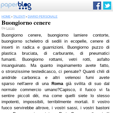
HOME
›
TALENTI
›
DIARIO PERSONALE
Buongiorno cenere
Da
Lucas
Buongiorno cenere, buongiorno lamiere contorte,
buongiorno scheletro di sedili in ecopelle, cenere di
inserti in radica e guarnizioni. Buongiorno puzzo di
plastica bruciata, di carburante, di pneumatici
fumanti. Buongiorno rottami, vetri rotti, asfalto
insanguinato. Ma quanto inquinamento avete fatto,
o stronzissime testedicasco, ci pensate? Quanti chili di
anidride carbonica e altri velenosi fumi avete
sparso nell'
aere
di una
Roma
già svilita di suo dal
normale commercio umano?Capisco, il fuoco vi fa
sentire piccoli dèi, ma come quelli siete lo stesso
impotenti, impossibili, terribilmente mortali. Il vostro
fuoco servirebbe altrove, i vostri sassi, i vostri bastoni