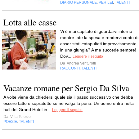
DIARIO PERSONALE
PER LEI
TALENTI
,
,
Lotta alle casse
Vi è mai capitato di guardarvi intorno
mentre fate la spesa e rendervi conto di
esser stati catapultati improvvisamente
in una giungla? A me succede sempre!
Dov...
Leggere il seguito
Da
Andrea Venturotti
RACCONTI
TALENTI
,
Vacanze romane per Sergio Da Silva
A volte viene da chiedersi quale sia il passo successivo che debba
essere fatto e sopratutto se ne valga la pena. Un uomo entra nella
hall del Grand Hotel in...
Leggere il seguito
Da
Villa Telesio
POESIE
TALENTI
,