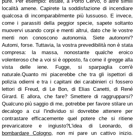
pure. Per esempio: estate, a Porto Cervo, o altre simili
località amene. Capirete la soddisfazione di incendiare
qualcosa di incomparabilmente più lussuoso. E invece,
come i parassiti della peggior specie, sapete soltanto
muovervi usando corpi e menti altrui, dato che le vostre
menti non conoscono
autonomia.
Siete
autonomi
?
Automi, forse. Tuttavia, la vostra prevedibilità non è stata
compresa: la massa, nonostante qualche eroico
volenteroso che a voi si è opposto, fa come il gregge alla
vista delle iene. Fugge, si sparpaglia com'è
naturale.Quanto mi piacerebbe che tra gli ispettori di
polizia odierni e tra i capitani dei carabinieri ci fossero
lettori di Freud, di Le Bon, di Elias Canetti, di René
Girard. E allora, che fare? Smettere di raggrupparsi?
Qualcuno più saggio di me, potrebbe per favore stilare un
decalogo a cui l'individuo si dovrebbe attenere per
contrastare efficacemente quel potere che si ritiene
prevaricatore e ingiusto?L'idea di Leonardo, di
bombardare Cologno
, non mi pare un cattivo inizio.