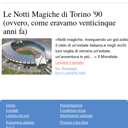
Le Notti Magiche di Torino '90
(ovvero, come eravamo venticinque
anni fa)
«Notti magiche, inseguendo un gol,sott
il cielo di un'estate italiana,e negli occhi
tuoi voglia di vincere,un'estate,
un'avventura in più... » Il Mondiale...
Leggere il seguito
Da
Redatagli
DA CLASSIFICARE
Home
Presentazione
Contatti
Condizioni d'uso
Lavora con noi
Informazioni azienda
Rassegna stampa
Proponi il tuo blog
F.A.Q.