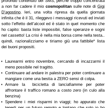
profondo contenuto del SMS, perchè troppo concentrata
a non far cadere il mio
cosmopolitan
sulle note di
Gigi
D’agostino
. Ieri, una volta ripresa da quella giornata
infinita che è il 31, rileggevo i messaggi ricevuti ed inviati
sotto l’effetto dell’alcool ed è stato in quel momento che
ho capito: basta liste impossibii, false speranze e sogni
nel cassetto! La crisi è nella mia borsa come nella testa..
quindi, razionalizziamo e tiriamo giù una fattibile* lista
dei buoni propositi.
Laurearmi entro novembre, cercando di incazzarmi il
meno possibile nel tragitto.
Continuare ad andare in palestra per poter continuare a
mangiare come una bestia a ZERO sensi di colpa.
Armare la bicicletta di lanciafiamme per poter
affrontare il traffico romano a costo zero (in culo alla
benzina)
Spendere i miei risparmi in viaggi; ho appurato che
tenerli per un futuro remoto e lontano che solo io ho