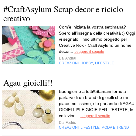
#CraftAsylum Scrap decor e riciclo
creativo
Com'è iniziata la vostra settimana?
Spero all'insegna della creatività ;) Oggi
vi segnalo il mio ultimo progetto per
Creative Rox - Craft Asylum: un home
decor...
Leggere il seguito
Da
Andrai
CREAZIONI
HOBBY
LIFESTYLE
,
,
Agau gioielli!!
Buongiorno a tutti!!Stamani torno a
parlarvi di un brand di gioielli che mi
piace moltissimo, sto parlando di AGAU
GIOIELLI!!LE GIOIE PER L'ESTATE, le
collezion...
Leggere il seguito
Da
Fedric
CREAZIONI
LIFESTYLE
MODA E TREND
,
,