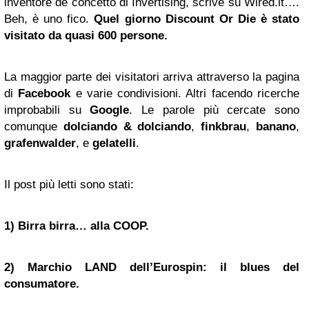
inventore de concetto di Invertising, scrive su Wired.it….
Beh, è uno fico.
Quel giorno Discount Or Die è stato
visitato da quasi 600 persone.
La maggior parte dei visitatori arriva attraverso la pagina
di
Facebook
e varie condivisioni. Altri facendo ricerche
improbabili su
Google
. Le parole più cercate sono
comunque
dolciando & dolciando
,
finkbrau
,
banano
,
grafenwalder
, e
gelatelli
.
Il post più letti sono stati:
1)
Birra
birra… alla
COOP
.
2) Marchio LAND dell’Eurospin: il blues del
consumatore.