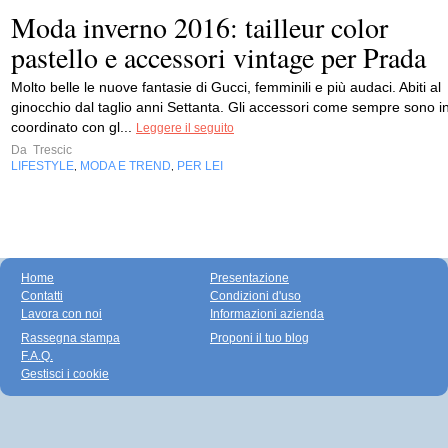
Moda inverno 2016: tailleur color
pastello e accessori vintage per Prada
Molto belle le nuove fantasie di Gucci, femminili e più audaci. Abiti al
ginocchio dal taglio anni Settanta. Gli accessori come sempre sono i
coordinato con gl...
Leggere il seguito
Da
Trescic
LIFESTYLE
MODA E TREND
PER LEI
,
,
Home
Presentazione
Contatti
Condizioni d'uso
Lavora con noi
Informazioni azienda
Rassegna stampa
Proponi il tuo blog
F.A.Q.
Gestisci i cookie