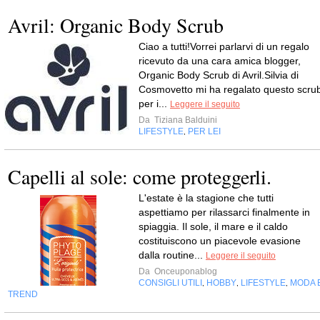
Avril: Organic Body Scrub
Ciao a tutti!Vorrei parlarvi di un regalo
ricevuto da una cara amica blogger,
Organic Body Scrub di Avril.Silvia di
Cosmovetto mi ha regalato questo scru
per i...
Leggere il seguito
Da
Tiziana Balduini
LIFESTYLE
PER LEI
,
Capelli al sole: come proteggerli.
L'estate è la stagione che tutti
aspettiamo per rilassarci finalmente in
spiaggia. Il sole, il mare e il caldo
costituiscono un piacevole evasione
dalla routine...
Leggere il seguito
Da
Onceuponablog
CONSIGLI UTILI
HOBBY
LIFESTYLE
MODA 
,
,
,
TREND