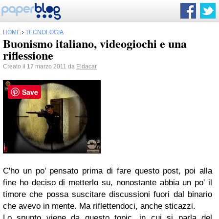
HOME
›
TECNOLOGIA
Buonismo italiano, videogiochi e una
riflessione
Creato il 17 marzo 2011 da
Eldacar
Save
C'ho un po' pensato prima di fare questo post, poi alla
fine ho deciso di metterlo su, nonostante abbia un po' il
timore che possa suscitare discussioni fuori dal binario
che avevo in mente. Ma riflettendoci, anche sticazzi.
Lo spunto viene da questo topic, in cui si parla del