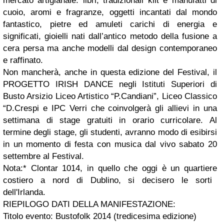
mercato artigianale: libri, tradizionali kilt e manufatti di
cuoio, aromi e fragranze, oggetti incantati dal mondo
fantastico, pietre ed amuleti carichi di energia e
significati, gioielli nati dall’antico metodo della fusione a
cera persa ma anche modelli dal design contemporaneo
e raffinato.
Non mancherà, anche in questa edizione del Festival, il
PROGETTO IRISH DANCE negli Istituti Superiori di
Busto Arsizio Liceo Artistico “P.Candiani”, Liceo Classico
“D.Crespi e IPC Verri che coinvolgerà gli allievi in una
settimana di stage gratuiti in orario curricolare. Al
termine degli stage, gli studenti, avranno modo di esibirsi
in un momento di festa con musica dal vivo sabato 20
settembre al Festival.
Nota:* Clontar 1014, in quello che oggi è un quartiere
costiero a nord di Dublino, si decisero le sorti
dell'Irlanda.
RIEPILOGO DATI DELLA MANIFESTAZIONE:
Titolo evento: Bustofolk 2014 (tredicesima edizione)