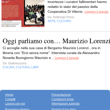
incertezze i curatori fallimentari hanno
redatto lo stato del passivo della
Cooperativa Di Vittorio.
Leggere il seguito
Da
Ambrogio Ponzi
ARTE
CULTURA
,
Oggi parliamo con… Maurizio Lorenz
Ci accoglie nella sua casa di Bergamo Maurizio Lorenzi , ora in
libreria con “Eroi senza nome”. Intervista curata da Alessandro
Noseda Buongiorno Maurizio e...
Leggere il seguito
Da
Gialloecucina
CUCINA
CULTURA
LIBRI
,
,
Home
Presentazione
Contatti
Condizioni d'uso
Lavora con noi
Informazioni azienda
Rassegna stampa
Proponi il tuo blog