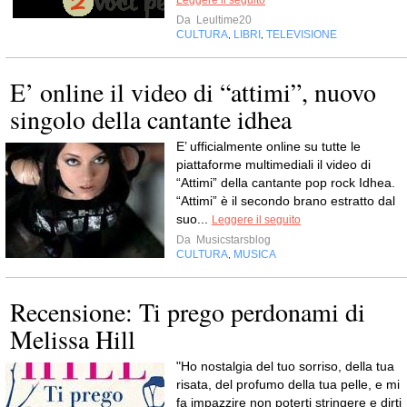
Leggere il seguito
Da
Leultime20
CULTURA
LIBRI
TELEVISIONE
,
,
E’ online il video di “attimi”, nuovo
singolo della cantante idhea
E’ ufficialmente online su tutte le
piattaforme multimediali il video di
“Attimi” della cantante pop rock Idhea.
“Attimi” è il secondo brano estratto dal
suo...
Leggere il seguito
Da
Musicstarsblog
CULTURA
MUSICA
,
Recensione: Ti prego perdonami di
Melissa Hill
"Ho nostalgia del tuo sorriso, della tua
risata, del profumo della tua pelle, e mi
fa impazzire non poterti stringere e dirti