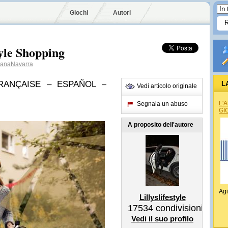
Giochi
Autori
yle Shopping
ianaNavarra
ANÇAISE – ESPAÑOL –
L
Vedi articolo originale
L'
Segnala un abuso
GI
A proposito dell'autore
Agi
Lillyslifestyle
17534
condivisioni
Vedi il suo profilo