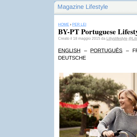
Magazine Lifestyle
HOME
›
PER LEI
BY-PT Portuguese Lifest
Creato il 18 maggio 2015 da
Lillyslifestyle
@Lil
ENGLISH
–
PORTUGUÊS
– FR
DEUTSCHE