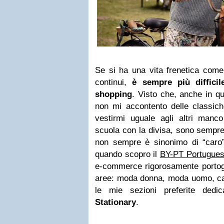
Se si ha una vita frenetica come 
continui,
è sempre più diffici
shopping
. Visto che, anche in q
non mi accontento delle classic
vestirmi uguale agli altri manc
scuola con la divisa, sono sempre 
non sempre è sinonimo di “caro”.
quando scopro il
BY-PT Portuguese
e-commerce rigorosamente portog
aree: moda donna, moda uomo, ca
le mie sezioni preferite ded
Stationary
.