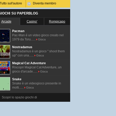
Tutto sull'autore
Diventa membro
 GIOCHI SU PAPERBLOG
Arcade
Casino'
Rompicapo
Pacman
Pac-Man é un video gioco creato nel
1979 da Toru......
Gioca
Nostradamus
Nostradamus è un gioco " shoot them
up" con una......
Gioca
Magical Cat Adventure
Riscopri Magical Cat Adventure, un
gioco d'arcade......
Gioca
Snake
Snake è un videogioco presente in
molti......
Gioca
Scopri lo spazio giochi di