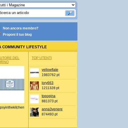
Non ancora membro?
Proponi il tuo blog
A COMMUNITY LIFESTYLE
AUTORE DEL
TOP UTENTI
ORNO
yellowflate
1983762 pt
lory663
1211328 pt
topogina
881373 pt
psyinthekitchen
anna3venere
874493 pt