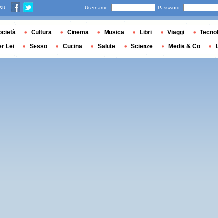
 su
Username
Password
ocietà
Cultura
Cinema
Musica
Libri
Viaggi
Tecnol
er Lei
Sesso
Cucina
Salute
Scienze
Media & Co