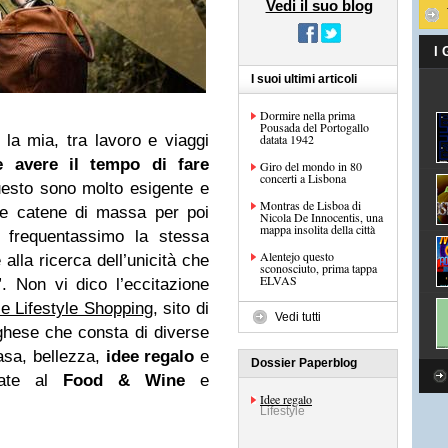
Vedi il suo blog
I
I suoi ultimi articoli
Dormire nella prima
Pousada del Portogallo
la mia, tra lavoro e viaggi
datata 1942
le avere il tempo di
fare
Giro del mondo in 80
concerti a Lisbona
uesto sono molto esigente e
Montras de Lisboa di
he catene di massa per poi
Nicola De Innocentis, una
mappa insolita della città
o frequentassimo la stessa
Alentejo questo
alla ricerca dell’unicità che
sconosciuto, prima tappa
ELVAS
 Non vi dico l’eccitazione
 Lifestyle Shopping,
sito di
Vedi tutti
hese che consta di diverse
sa, bellezza,
idee regalo
e
Dossier Paperblog
icate al
Food & Wine
e
Idee regalo
Lifestyle