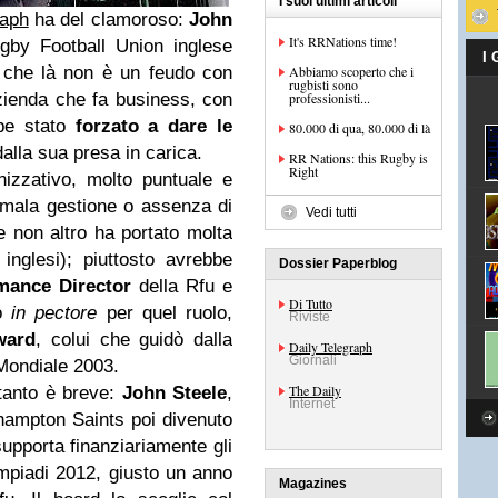
I suoi ultimi articoli
raph
ha del clamoroso:
John
It's RRNations time!
gby Football Union inglese
I
o che là non è un feudo con
Abbiamo scoperto che i
rugbisti sono
zienda che fa business, con
professionisti...
bbe stato
forzato a dare le
80.000 di qua, 80.000 di là
lla sua presa in carica.
RR Nations: this Rugby is
Right
nizzativo, molto puntuale e
i mala gestione o assenza di
Vedi tutti
e non altro ha portato molta
inglesi); piuttosto avrebbe
Dossier Paperblog
mance Director
della Rfu e
Di Tutto
to
in pectore
per quel ruolo,
Riviste
ward
, colui che guidò dalla
Daily Telegraph
Giornali
 Mondiale 2003.
The Daily
 tanto è breve:
John Steele
,
Internet
thampton Saints poi divenuto
upporta finanziariamente gli
limpiadi 2012, giusto un anno
Magazines