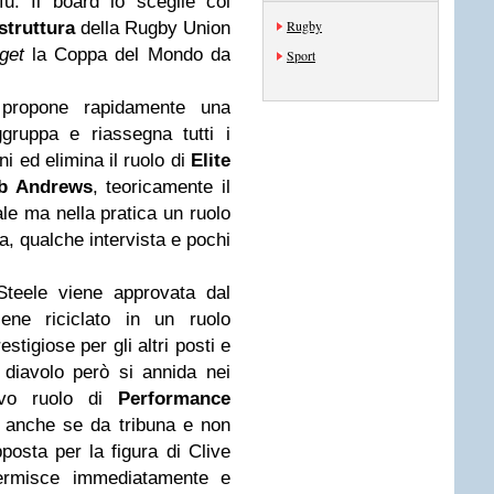
u. Il board lo sceglie col
Rugby
struttura
della Rugby Union
get
la Coppa del Mondo da
Sport
propone rapidamente una
ggruppa e riassegna tutti i
ni ed elimina il ruolo di
Elite
b Andrews
, teoricamente il
le ma nella pratica un ruolo
rna, qualche intervista e pochi
Steele viene approvata dal
iene riciclato in un ruolo
tigiose per gli altri posti e
Il diavolo però si annida nei
uovo ruolo di
Performance
 anche se da tribuna e non
osta per la figura di Clive
ermisce immediatamente e