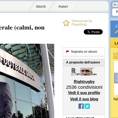
Giochi
Autori
Selezionati da
erale (calmi, non
Paperblog
L
Segnala un abuso
L'
GI
A proposito dell'autore
Rightrugby
2536
condivisioni
Vedi il suo profilo
Vedi il suo blog
Agi