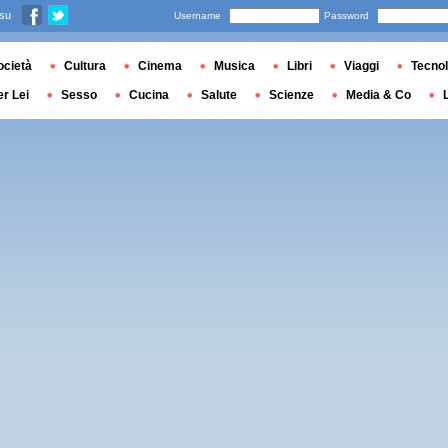
 su
Username
Password
ocietà
Cultura
Cinema
Musica
Libri
Viaggi
Tecnol
er Lei
Sesso
Cucina
Salute
Scienze
Media & Co