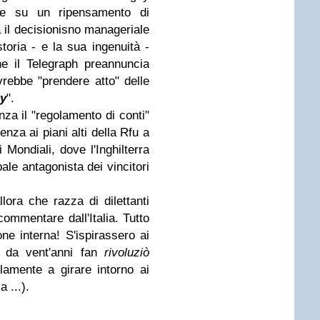
nze su un ripensamento di
l decisionisno manageriale
toria - e la sua ingenuità -
che il Telegraph preannuncia
rebbe "prendere atto" delle
ty
".
a il "regolamento di conti"
nza ai piani alti della Rfu a
i Mondiali, dove l'Inghilterra
ale antagonista dei vincitori
lora che razza di dilettanti
commentare dall'Italia. Tutto
ne interna! S'ispirassero ai
he da vent'anni fan
rivoluziò
lamente a girare intorno ai
a ...).