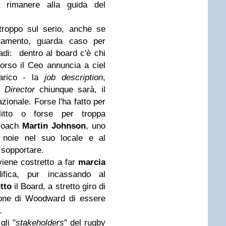
r rimanere alla guida del
troppo sul serio, anche se
utamento, guarda caso per
adi: dentro al board c'è chi
orso il Ceo annuncia a ciel
carico - la
job description
,
 Director
chiunque sarà, il
azionale. Forse l'ha fatto per
flitto o forse per troppa
 coach
Martin Johnson
, uno
 noie nel suo locale e al
 sopportare.
 viene costretto a far
marcia
fica, pur incassando al
utto
il Board, a stretto giro di
ione di Woodward di essere
.
gli "
stakeholders
" del rugby