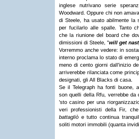
inglese nutrivano serie spera
Woodward. Oppure chi non amava i
di Steele, ha usato abilmente la s
per fucilarlo alle spalle. Tanto 
che la riunione del board che dov
dimissioni di Steele, "
will get nas
Vorremmo anche vedere: in sostanz
interno proclama lo stato di emerge
meno di cento giorni dall'inizio de
arriverebbe rilanciata come princip
designati, gli All Blacks di casa.
Se il Telegraph ha fonti buone, al
son quelli della Rfu, verrebbe da 
'sto casino per una riorganizzazio
veri professionisti della Fir, c
battagliò
e tutto continua tranquil
soliti motori immobili (quanta invidi