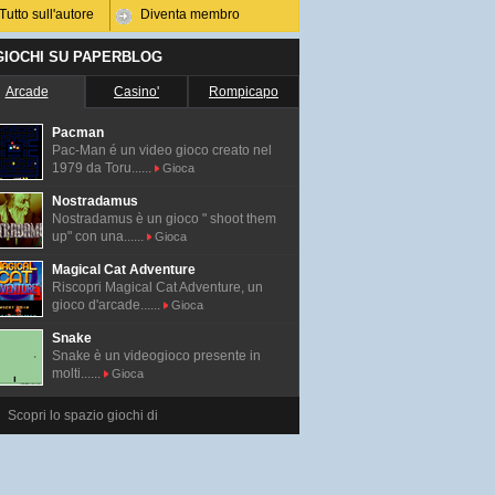
Tutto sull'autore
Diventa membro
 GIOCHI SU PAPERBLOG
Arcade
Casino'
Rompicapo
Pacman
Pac-Man é un video gioco creato nel
1979 da Toru......
Gioca
Nostradamus
Nostradamus è un gioco " shoot them
up" con una......
Gioca
Magical Cat Adventure
Riscopri Magical Cat Adventure, un
gioco d'arcade......
Gioca
Snake
Snake è un videogioco presente in
molti......
Gioca
Scopri lo spazio giochi di