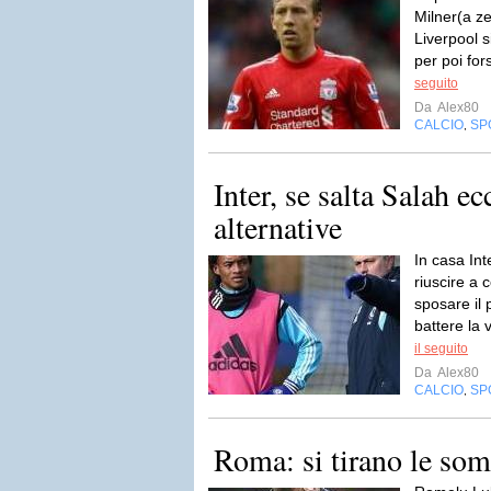
Milner(a ze
Liverpool s
per poi for
seguito
Da
Alex80
CALCIO
SP
,
Inter, se salta Salah e
alternative
In casa Int
riuscire a
sposare il
battere la 
il seguito
Da
Alex80
CALCIO
SP
,
Roma: si tirano le so