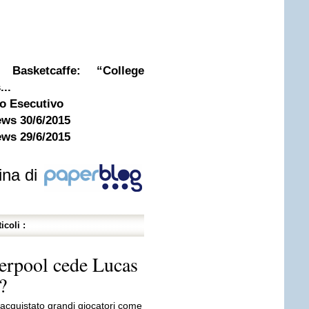
Basketcaffe: “College
...
to Esecutivo
ews 30/6/2015
ews 29/6/2015
ina di
icoli :
iverpool cede Lucas
?
acquistato grandi giocatori come