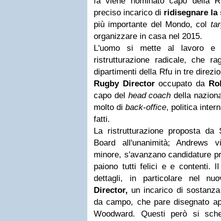
fa viene nominato capo della Rf
preciso incarico di
ridisegnare la 
più importante del Mondo, col
tar
organizzare in casa nel 2015.
L'uomo si mette al lavoro e 
ristrutturazione radicale, che ra
dipartimenti della Rfu in tre direzio
Rugby Director
occupato da
Ro
capo del
head coach
della naziona
molto di
back-office
, politica inte
fatti.
La ristrutturazione proposta da 
Board all'unanimità; Andrews v
minore, s'avanzano candidature pres
paiono tutti felici e e contenti. 
dettagli, in particolare nel n
Director,
un incarico di sostanza
da campo, che pare disegnato app
Woodward. Questi però si sch