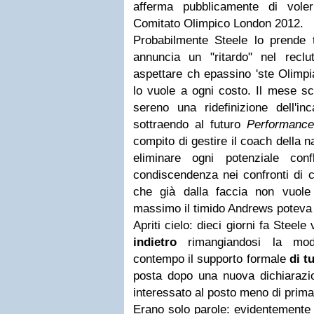
afferma pubblicamente di vole
Comitato Olimpico London 2012.
Probabilmente Steele lo prende 
annuncia un "ritardo" nel recl
aspettare ch epassino 'ste Olimpi
lo vuole a ogni costo. Il mese sc
sereno una ridefinizione dell'in
sottraendo al futuro
Performance
compito di gestire il coach della n
eliminare ogni potenziale con
condiscendenza nei confronti di
che già dalla faccia non vuole
massimo il timido Andrews poteva
Apriti cielo: dieci giorni fa Steele
indietro
rimangiandosi la modi
contempo il supporto formale
di t
posta dopo una nuova dichiaraz
interessato al posto meno di prima
Erano solo parole: evidentemente 