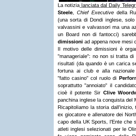
La notizia
lanciata dal Daily Teleg
Steele
,
Chief Executive
della Ru
(una sorta di Dondi inglese, sol
valvassini e valvassori ma una a
un Board non di fantocci) sare
dimissioni
ad appena nove mesi da
Il motivo delle dimissioni è orga
"manageriale": no non si tratta d
risultati (da quando è un carica s
fortuna ai club e alla nazionale 
"fatto casino" col ruolo di
Perfor
soprattutto "annoiato" il candida
cioè il potente Sir
Clive Woord
panchina inglese la conquista del
Ricapitoliamo la storia dall'inizio,
ex giocatore e allenatore dei Nor
capo della UK Sports, l'Ente che s
atleti inglesi selezionati per le O