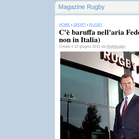
Magazine Rugby
HOME
›
SPORT
›
RUGBY
C'è baruffa nell'aria Fed
non in Italia)
Creato il 10 giugno 2011 da
Rightrugby