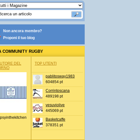
Non ancora membro?
Proponi il tuo blog
A COMMUNITY RUGBY
AUTORE DEL
TOP UTENTI
ORNO
pablitosway1983
604854 pt
Corrintoscana
489198 pt
vesuviolive
445069 pt
psyinthekitchen
Basketcaffe
378351 pt