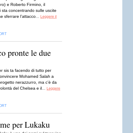
ro) e Roberto Firmino, il
i sta concentrando sulle uscite
se sferrare l’attacco...
Leggere il
ORT
cco pronte le due
er sis ta facendo di tutto per
 convincere Mohamed Salah a
 progetto nerazzurro, ma c’è da
volontà del Chelsea e il...
Leggere
ORT
mme per Lukaku