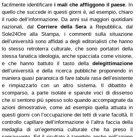
facilmente identificare
i mali che affliggono il paese
. In
quello che succede in questi giorni è, ad esempio, chiaro
il ruolo dell’informazione. Da anni sui maggiori quotidiani
nazionali, dal
Corriere della Sera
a Repubblica, dal
Sole24Ore alla Stampa, i commenti sulla situazione
dell’università sono affidati a degli editorialisti che hanno
lo stesso retroterra culturale, che sono portatori della
stessa fanatica ideologia, anche spacciata come visione,
e che hanno battuto il tasto della
delegittimazione
dell’università e della ricerca pubbliche proponendo in
maniera quasi paranoica di fare
tabula rasa
dell’esistente
e rimpiazzarlo con un altro sistema. Il dibattito è
scomparso, a parte isolate e sparute voci di dissenso
che si sentono più spesso solo quando accompagnate da
azioni dimostrative, come ad esempio quella attuata in
questi giorni con l’occupazione dei tetti di varie facoltà. Il
controllo capillare dell’informazione è l’altra faccia della
medaglia di un’egemonia culturale che ha preso il
sopravvento. Ed il risultato è tangibile anche nell’azione