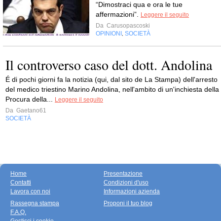
“Dimostraci qua e ora le tue
affermazioni”.
Leggere il seguito
Da
Carusopascoski
OPINIONI
SOCIETÀ
,
Il controverso caso del dott. Andolina
É di pochi giorni fa la notizia (qui, dal sito de La Stampa) dell'arresto
del medico triestino Marino Andolina, nell'ambito di un'inchiesta della
Procura della...
Leggere il seguito
Da
Gaetano61
SOCIETÀ
Home
Presentazione
Contatti
Condizioni d'uso
Lavora con noi
Informazioni azienda
Rassegna stampa
Proponi il tuo blog
F.A.Q.