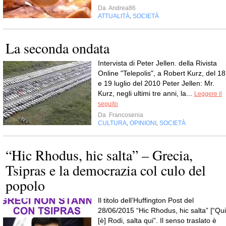
Da
Andrea86
ATTUALITÀ
SOCIETÀ
,
La seconda ondata
Intervista di Peter Jellen. della Rivista
Online "Telepolis", a Robert Kurz, del 18
e 19 luglio del 2010 Peter Jellen: Mr.
Kurz, negli ultimi tre anni, la...
Leggere il
seguito
Da
Francosenia
CULTURA
OPINIONI
SOCIETÀ
,
,
“Hic Rhodus, hic salta” – Grecia,
Tsipras e la democrazia col culo del
popolo
Il titolo dell’Huffington Post del
28/06/2015 “Hic Rhodus, hic salta” [“Qui
[è] Rodi, salta qui”. Il senso traslato è