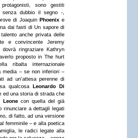
protagonisti, sono gestiti
o senza dubbio il segno -,
prove di Joaquin
Phoenix
e
na dai fasti di Un sapore di
talento anche privata delle
arte e convincente Jeremy
 dovrà ringraziare Kathryn
averlo proposto in The hurt
la ribalta internazionale
 media – se non inferiori –
ati ad un’attesa perenne di
e sa qualcosa
Leonardo Di
 ed una storia di strada che
o Leone
con quella del già
rinunciare a dettagli legati
amo, di fatto, ad una versione
 al femminile – e alla poetica
miglia, le radici legate alla