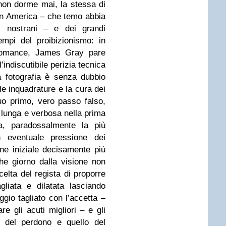
 non dorme mai, la stessa di
in America – che temo abbia
sti nostrani – e dei grandi
mpi del proibizionismo: in
e romance, James Gray pare
’indiscutibile perizia tecnica
a fotografia è senza dubbio
le inquadrature e la cura dei
uo primo, vero passo falso,
lunga e verbosa nella prima
da, paradossalmente la più
un eventuale pressione dei
one iniziale decisamente più
he giorno dalla visione non
celta del regista di proporre
gliata e dilatata lasciando
ggio tagliato con l’accetta –
re gli acuti migliori – e gli
a del perdono e quello del