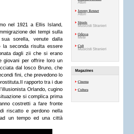
Attori
Jeremy Renner
Attori
Streets
o nel 1921 a Ellis Island,
Musicisti Stranieri
’immigrazione dei tempi sulla
Odessa
Mete
sua sorella, venute dalla
Cult
 la seconda risulta essere
Musicisti Stranieri
nata dagli zii che si erano
 giovani per offrire loro un
occiata dal losco Bruno, che
Magazines
secondi fini, che prevedono lo
Cinema
stituta.Il rapporto tra i due
’illusionista Orlando, cugino
Cultura
 situazione si complica prima
nno costretti a fare fronte
di riscatto e perdono nella
 ad un tempo ed una città