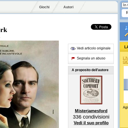
Giochi
Autori
ork
d
L
Vedi articolo originale
L'
Segnala un abuso
GI
A proposito dell'autore
Agi
Misterjamesford
336
condivisioni
Vedi il suo profilo