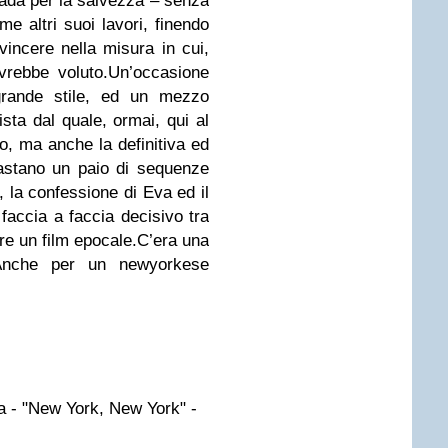
trada per la salvezza – senza
me altri suoi lavori, finendo
incere nella misura in cui,
vrebbe voluto.Un’occasione
rande stile, ed un mezzo
ta dal quale, ormai, qui al
o, ma anche la definitiva ed
astano un paio di sequenze
, la confessione di Eva ed il
 faccia a faccia decisivo tra
ire un film epocale.C’era una
e.Anche per un newyorkese
a - "New York, New York" -