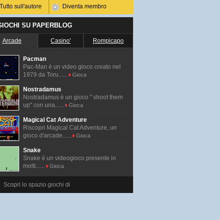
Tutto sull'autore
Diventa membro
 GIOCHI SU PAPERBLOG
Arcade
Casino'
Rompicapo
Pacman
Pac-Man é un video gioco creato nel
1979 da Toru......
Gioca
Nostradamus
Nostradamus è un gioco " shoot them
up" con una......
Gioca
Magical Cat Adventure
Riscopri Magical Cat Adventure, un
gioco d'arcade......
Gioca
Snake
Snake è un videogioco presente in
molti......
Gioca
Scopri lo spazio giochi di