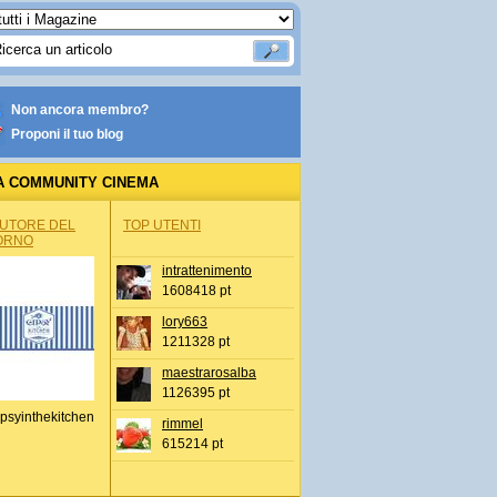
Non ancora membro?
Proponi il tuo blog
A COMMUNITY CINEMA
AUTORE DEL
TOP UTENTI
ORNO
intrattenimento
1608418 pt
lory663
1211328 pt
maestrarosalba
1126395 pt
psyinthekitchen
rimmel
615214 pt