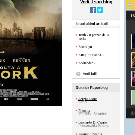
Vedi il suo blog
I
I suoi ultimi articoli
Truth - Il prezzo della
verità
Brooklyn
Kung Fu Panda 3
Zoolander 2
Vedi tutti
Dossier Paperblog
Sergio Leone
Attori
Phoenix
Musicisti Stranieri
Leonardo Di Caprio
Personalità Gossip
Joaquin Phoenix