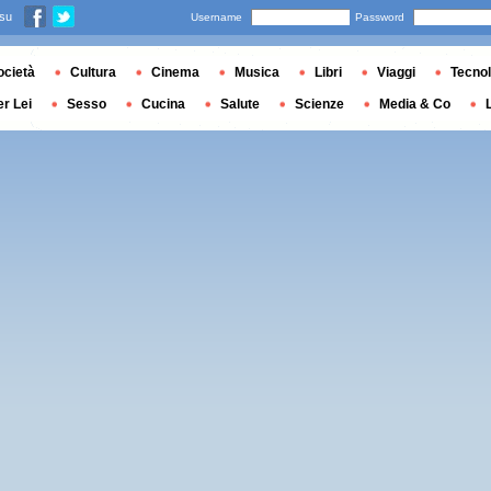
 su
Username
Password
ocietà
Cultura
Cinema
Musica
Libri
Viaggi
Tecnol
er Lei
Sesso
Cucina
Salute
Scienze
Media & Co