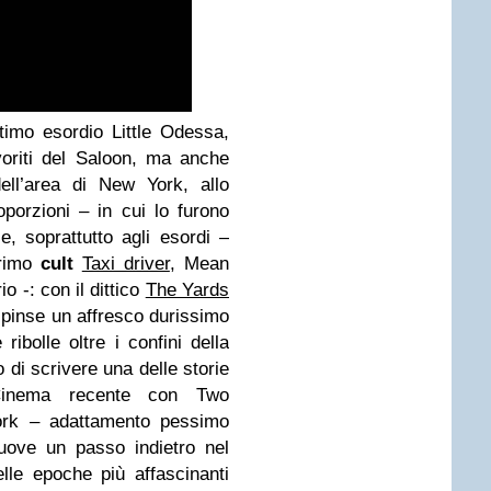
timo esordio Little Odessa,
oriti del Saloon, ma anche
ell’area di New York, allo
orzioni – in cui lo furono
, soprattutto agli esordi –
rrimo
cult
Taxi driver
, Mean
o -: con il dittico
The Yards
dipinse un affresco durissimo
ibolle oltre i confini della
di scrivere una delle storie
Cinema recente con Two
ork – adattamento pessimo
uove un passo indietro nel
le epoche più affascinanti