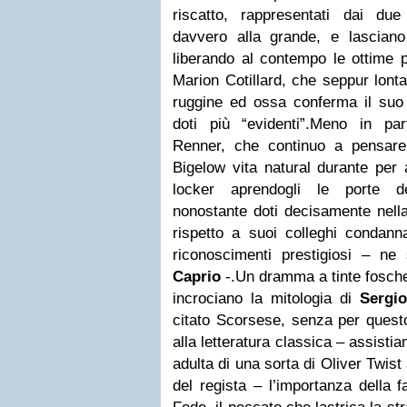
riscatto, rappresentati dai due 
davvero alla grande, e lascian
liberando al contempo le ottime 
Marion Cotillard, che seppur lonta
ruggine ed ossa conferma il suo 
doti più “evidenti”.Meno in p
Renner, che continuo a pensare
Bigelow vita natural durante per 
locker aprendogli le porte del
nonostante doti decisamente nella
rispetto a suoi colleghi condann
riconoscimenti prestigiosi – n
Caprio
-.Un dramma a tinte fosche
incrociano la mitologia di
Sergi
citato Scorsese, senza per questo 
alla letteratura classica – assisti
adulta di una sorta di Oliver Twist
del regista – l’importanza della fa