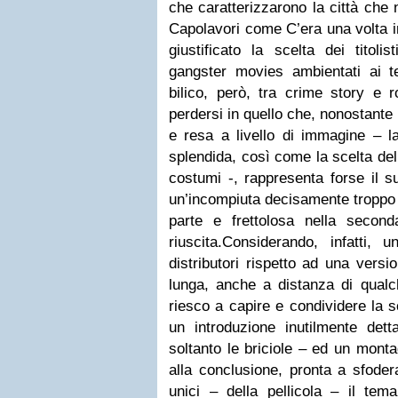
che caratterizzarono la città che
Capolavori come C’era una volta 
giustificato la scelta dei titoli
gangster movies ambientati ai te
bilico, però, tra crime story 
perdersi in quello che, nonostante l
e resa a livello di immagine – l
splendida, così come la scelta del
costumi -, rappresenta forse il s
un’incompiuta decisamente troppo 
parte e frettolosa nella secon
riuscita.Considerando, infatti, 
distributori rispetto ad una versi
lunga, anche a distanza di qualc
riesco a capire e condividere la s
un introduzione inutilmente detta
soltanto le briciole – ed un monta
alla conclusione, pronta a sfodera
unici – della pellicola – il tem