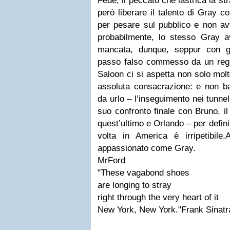
Fede, il peccato che lastrica la s
però liberare il talento di Gray co
per pesare sul pubblico e non avv
probabilmente, lo stesso Gray a
mancata, dunque, seppur con g
passo falso commesso da un regis
Saloon ci si aspetta non solo molt
assoluta consacrazione: e non b
da urlo – l’inseguimento nei tunnel
suo confronto finale con Bruno, il
quest’ultimo e Orlando – per defin
volta in America è irripetibil
appassionato come Gray.
MrFord
"These vagabond shoes
are longing to stray
right through the very heart of it
New York, New York."Frank Sinatr