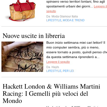
spinsero verso territori lontani, fino agli
spostamenti urbani dei giorni...
Leggere il
seguito
Da
Moda Glamour Italia
LIFESTYLE
MODA E TREND
,
Nuove uscite in libreria
Buon inizio settimana miei cari lettori! Il
mio computer sembra, più o meno,
essere tornato a posto, quindi penso ch
da questa settimana riprenderò a...
Leggere il seguito
Da
Hayls
LIFESTYLE
PER LEI
,
Hackett London & Williams Martini
Racing: I Gemelli più veloci del
Mondo