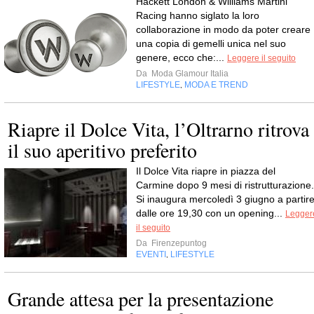
Hackett London & Williams Martini
Racing hanno siglato la loro
collaborazione in modo da poter creare
una copia di gemelli unica nel suo
genere, ecco che:...
Leggere il seguito
Da
Moda Glamour Italia
LIFESTYLE
MODA E TREND
,
Riapre il Dolce Vita, l’Oltrarno ritrova
il suo aperitivo preferito
Il Dolce Vita riapre in piazza del
Carmine dopo 9 mesi di ristrutturazione.
Si inaugura mercoledì 3 giugno a partir
dalle ore 19,30 con un opening...
Legger
il seguito
Da
Firenzepuntog
EVENTI
LIFESTYLE
,
Grande attesa per la presentazione