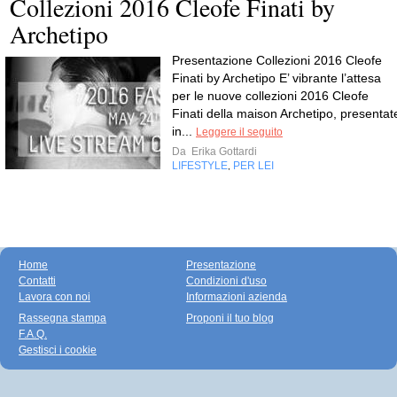
Collezioni 2016 Cleofe Finati by
Archetipo
Presentazione Collezioni 2016 Cleofe
Finati by Archetipo E’ vibrante l’attesa
per le nuove collezioni 2016 Cleofe
Finati della maison Archetipo, presentat
in...
Leggere il seguito
Da
Erika Gottardi
LIFESTYLE
PER LEI
,
Home
Presentazione
Contatti
Condizioni d'uso
Lavora con noi
Informazioni azienda
Rassegna stampa
Proponi il tuo blog
F.A.Q.
Gestisci i cookie