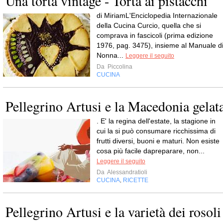
Una torta vintage - Torta ai pistacchi
di MiriamL'Enciclopedia Internazionale
della Cucina Curcio, quella che si
comprava in fascicoli (prima edizione
1976, pag. 3475), insieme al Manuale d
Nonna...
Leggere il seguito
Da
Piccolina
CUCINA
Pellegrino Artusi e la Macedonia gelat
. E' la regina dell'estate, la stagione in
cui la si può consumare ricchissima di
frutti diversi, buoni e maturi. Non esiste
cosa più facile dapreparare, non...
Leggere il seguito
Da
Alessandratioli
CUCINA
RICETTE
,
Pellegrino Artusi e la varietà dei rosoli