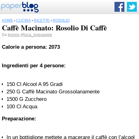
HOME
›
CUCINA
›
RICETTE
›
ROSOLIO
Caffè Macinato: Rosolio Di Caffè
Da
Inonno
@luca_lovesapple
Calorie a persona: 2073
Ingredienti per 4 persone:
150 Cl Alcool A 95 Gradi
250 G Caffè Macinato Grossolanamente
1500 G Zucchero
100 Cl Acqua
Preparazione:
In un bottiglione mettete a macerare il caffè con l’alcool