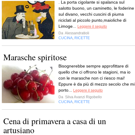
. La porta cigolante si spalanca sul
salotto buono, un caminetto, le foderine
sul divano, vecchi cuscini di piuma
riciclati al piccolo punto,maioliche di
Limoge...
Leggere il seguito
Da
Alessandratioli
CUCINA
RICETTE
,
Marasche spiritose
Bisognerebbe sempre approfittare di
quello che ci offrono le stagioni, ma io
con le marasche non ci riesco mai!
Eppure è da più di mezzo secolo che mi
porto...
Leggere il seguito
Da
Silva Avanzi Rigobello
CUCINA
RICETTE
,
Cena di primavera a casa di un
artusiano