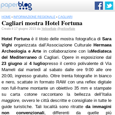
HOME
›
INFORMAZIONE REGIONALE
›
CAGLIARI
Cagliari mostra Hotel Fortuna
Creato il 17 giugno 2015 da
Yellowflate
@yellowflate
Hotel Fortuna
è il titolo delle mostra fotografica di
Sara
Vighi
organizzata dall’Associazione Culturale
Hermaea
Archeologia e Arte
in collaborazione con la
Mediateca
del Mediterraneo
di Cagliari. Opere in esposizione dal
23 giugno
al
4 luglio
presso il centro polivalente di Via
Mameli dal martedì al sabato dalle ore 9:00 alle ore
20:00, ingresso gratuito.
Oltre trenta fotografie in bianco
e nero, scattate in formato RAW con una reflex digitale
non full-frame montante un obiettivo 35 mm e stampate
su carta cotone raccontano la bellezza dell’Italia
maggiore,
ovvero le città descritte e consigliate in tutte le
guide turistiche. Tali località sono ritratte
da immagini
non convenzionali
, differenti da quelle più