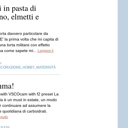
 in pasta di
o, elmetti e
orta davvero particolare da
 E' la prima volta che mi capita di
una torta militare con effetto
a come sapete mi...
Leggere il
u
ECORAZIONE
HOBBY
MATERNITÀ
,
,
amma!
with VSCOcam with f2 preset La
da è un must in estate, un modo
er continuare ad assumere la
 quotidiana di carboidrati.
eguito