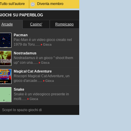
Tutto sull'autore
Diventa membro
 GIOCHI SU PAPERBLOG
Arcade
Casino'
Rompicapo
Pacman
Pac-Man é un video gioco creato nel
1979 da Toru......
Gioca
Nostradamus
Nostradamus è un gioco " shoot them
up" con una......
Gioca
Magical Cat Adventure
Riscopri Magical Cat Adventure, un
gioco d'arcade......
Gioca
Snake
Snake è un videogioco presente in
molti......
Gioca
Scopri lo spazio giochi di