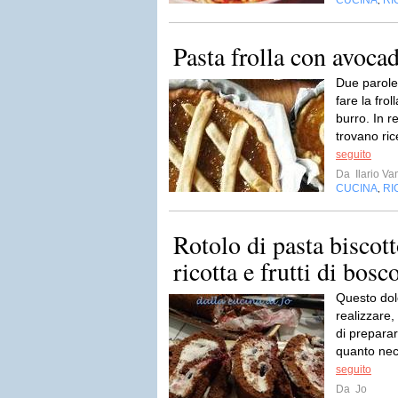
CUCINA
RI
,
Pasta frolla con avoca
Due parole.
fare la fro
burro. In r
trovano ric
seguito
Da
Ilario Va
CUCINA
RI
,
Rotolo di pasta biscot
ricotta e frutti di bosc
Questo dolc
realizzare,
di preparar
quanto nece
seguito
Da
Jo