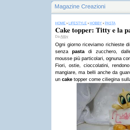
Magazine Creazioni
HOME
›
LIFESTYLE
›
HOBBY
›
PASTA
Cake topper: Titty e la p
Da
Aliby
Ogni giorno riceviamo richieste di
senza
pasta
di zucchero, dalle
mousse più particolari, ognuna co
Fiori, ostie, cioccolatini, rendo
mangiare, ma belli anche da guard
un
cake
topper
come ciliegina sull