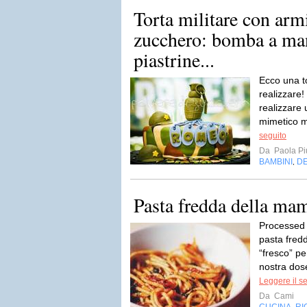
Torta militare con armi
zucchero: bomba a man
piastrine...
Ecco una t
realizzare!
realizzare 
mimetico m
seguito
Da
Paola Pi
BAMBINI
D
,
Pasta fredda della m
Processed 
pasta fred
“fresco” p
nostra dose
Leggere il s
Da
Cami