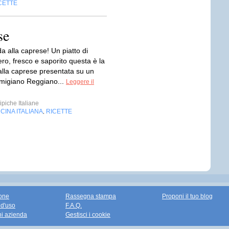
CETTE
se
a alla caprese! Un piatto di
ro, fresco e saporito questa è la
alla caprese presentata su un
armigiano Reggiano...
Leggere il
ipiche Italiane
CINA ITALIANA
RICETTE
,
one
Rassegna stampa
Proponi il tuo blog
 d'uso
F.A.Q.
ni azienda
Gestisci i cookie