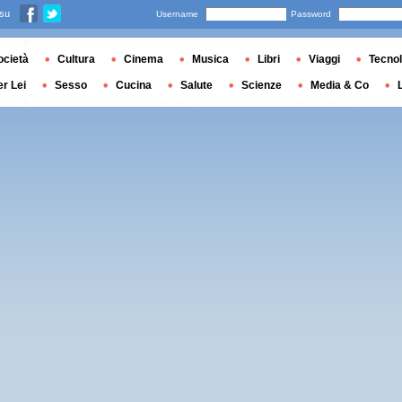
 su
Username
Password
ocietà
Cultura
Cinema
Musica
Libri
Viaggi
Tecnol
er Lei
Sesso
Cucina
Salute
Scienze
Media & Co