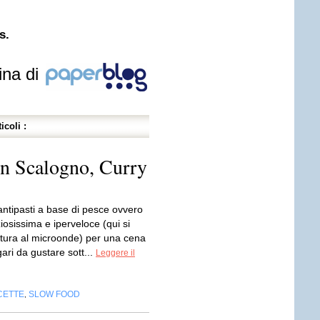
s.
ina di
icoli :
n Scalogno, Curry
antipasti a base di pesce ovvero
ziosissima e iperveloce (qui si
ottura al microonde) per una cena
ari da gustare sott...
Leggere il
CETTE
SLOW FOOD
,