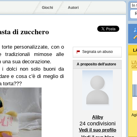
Giochi
Autori
asta di zucchero
 torte personalizzate, con o
L
Segnala un abuso
 tradizionali mimose alle
n una sua decorazione.
L'
A proposito dell'autore
GI
no i dolci non solo buoni da
are e cosa c'è di meglio di
a torta???
Agi
Aliby
24
condivisioni
Vedi il suo profilo