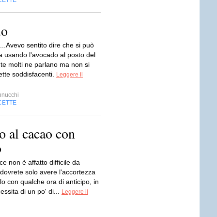
CETTE
do
..Avevo sentito dire che si può
lla usando l'avocado al posto del
ete molti ne parlano ma non si
ette soddisfacenti.
Leggere il
nnucchi
CETTE
to al cacao con
o
e non è affatto difficile da
 dovrete solo avere l'accortezza
lo con qualche ora di anticipo, in
ssita di un po' di...
Leggere il