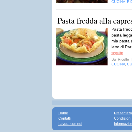
CUCINA
RI
,
Pasta fredda alla capre
Pasta fredd
pasta legge
mia pasta 
letto di P
seguito
Da
Ricette T
CUCINA
CU
,
Home
Presentazi
Contatti
Condizioni
Lavora con noi
Informazio