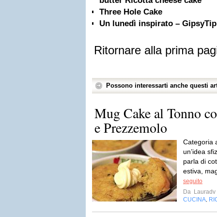
butter Ricotta cheese cake
Three Hole Cake
Un lunedì inspirato – GipsyTip
Ritornare alla prima pag
Possono interessarti anche questi art
Mug Cake al Tonno co
e Prezzemolo
Categoria 
un’idea sfi
parla di c
estiva, mag
seguito
Da
Lauradv
CUCINA
RI
,