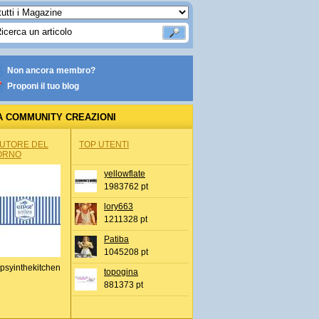
Non ancora membro?
Proponi il tuo blog
A COMMUNITY CREAZIONI
AUTORE DEL
TOP UTENTI
ORNO
yellowflate
1983762 pt
lory663
1211328 pt
Patiba
1045208 pt
psyinthekitchen
topogina
881373 pt