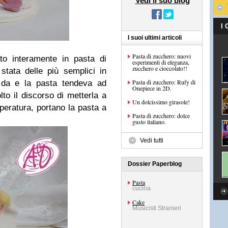
Vedi il suo blog
I
I suoi ultimi articoli
Pasta di zucchero: nuovi
to interamente in pasta di
esperimenti di eleganza,
zucchero e cioccolato!!
tata delle più semplici in
Pasta di zucchero: Rufy di
alda e la pasta tendeva ad
Onepiece in 2D.
to il discorso di metterla a
Un dolcissimo girasole!
mperatura, portano la pasta a
Pasta di zucchero: dolce
gusto italiano.
Vedi tutti
Dossier Paperblog
Pasta
cucina
Cake
Musicisti Stranieri