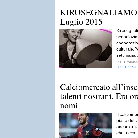
KIROSEGNALIAMO 29
Luglio 2015
Kirosegnal
segnalazion
cooperazio
culturale.P
settimana,.
Da
Kiroland
DA CLASSI
Calciomercato all’inse
talenti nostrani. Era o
nomi...
Il calciome
pieno del v
ancora iniz
che, accan