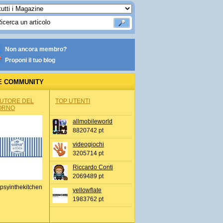
Non ancora membro?
Proponi il tuo blog
E COMMUNITY
AUTORE DEL
TOP UTENTI
ORNO
allmobileworld
8820742 pt
videogiochi
3205714 pt
Riccardo Conti
2069489 pt
psyinthekitchen
yellowflate
1983762 pt