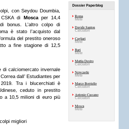
Dossier Paperblog
olpi, con Seydou Doumbia,
Roma
dal CSKA di
Mosca
per 14,4
Mete
di bonus. L’altro colpo di
Davide Santon
Calciatori
oma è stato l’acquisto dal
 formula del prestito oneroso
Cagliari
Mete
tto a fine stagione di 12,5
Bari
Mete
Mattia Destro
Calciatori
 di calciomercato invernale
Newcastle
Mete
n Correa dall’ Estudiantes per
2019. Tra i blucerchiati è
Marco Borriello
Calciatori
Udinese, ceduto in prestito
Antonio Cassano
o a 10,5 milioni di euro più
Calciatori
Mosca
Mete
olpi migliori