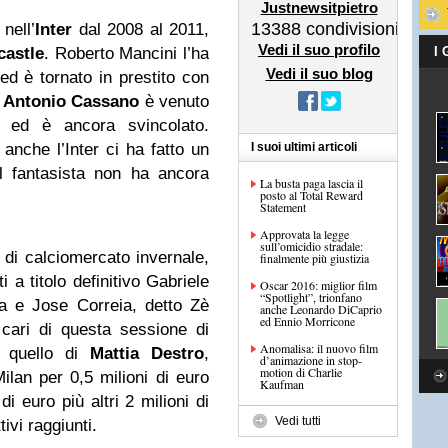
Justnewsitpietro
13388
condivisioni
nell’
Inter
dal 2008 al 2011,
Vedi il suo profilo
astle
. Roberto Mancini l’ha
I
Vedi il suo blog
d è tornato in prestito con
.
Antonio Cassano
è venuto
 ed è ancora svincolato.
anche l’Inter ci ha fatto un
I suoi ultimi articoli
l fantasista non ha ancora
La busta paga lascia il
posto al Total Reward
Statement
Approvata la legge
sull’omicidio stradale:
 di calciomercato invernale,
finalmente più giustizia
 a titolo definitivo Gabriele
Oscar 2016: miglior film
“Spotlight”, trionfano
ra e Jose Correia, detto Zè
anche Leonardo DiCaprio
ed Ennio Morricone
 cari di questa sessione di
Anomalisa: il nuovo film
o quello di
Mattia Destro
,
d’animazione in stop-
motion di Charlie
Milan per 0,5 milioni di euro
Kaufman
di euro più altri 2 milioni di
Vedi tutti
ivi raggiunti.