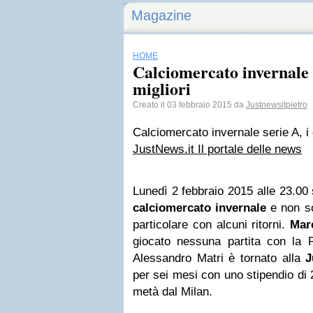
Magazine
HOME
Calciomercato invernale s
migliori
Creato il 03 febbraio 2015 da
Justnewsitpietro
Calciomercato invernale serie A, i c
JustNews.it Il portale delle news
Lunedì 2 febbraio 2015 alle 23.00 
calciomercato invernale
e non so
particolare con alcuni ritorni.
Mar
giocato nessuna partita con la
Alessandro Matri è tornato alla
J
per sei mesi con uno stipendio di 2
metà dal Milan.