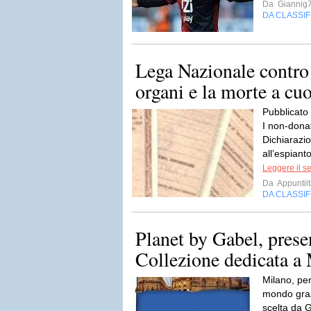
Da
Giannig
DA CLASSI
Lega Nazionale contro
organi e la morte a cuo
Pubblicato
I non-dona
Dichiarazi
all’espianto
Leggere il s
Da
Appuntiit
DA CLASSI
Planet by Gabel, pres
Collezione dedicata a
Milano, per
mondo graz
scelta da 