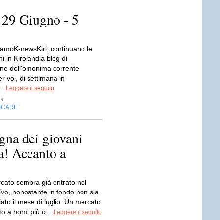
 Giugno - 5
iamoK-newsKiri, continuano le
i in Kirolandia blog di
ne dell'omonima corrente
er voi, di settimana in
..
Leggere il seguito
ia
FICARE
gna dei giovani
ra! Accanto a
rcato sembra già entrato nel
ivo, nonostante in fondo non sia
iato il mese di luglio. Un mercato
to a nomi più o...
Leggere il seguito