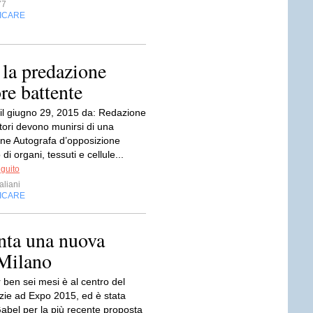
77
FICARE
 la predazione
re battente
 il giugno 29, 2015 da: Redazione
tori devono munirsi di una
one Autografa d’opposizione
 di organi, tessuti e cellule...
eguito
aliani
FICARE
enta una nuova
 Milano
 ben sei mesi è al centro del
ie ad Expo 2015, ed è stata
Gabel per la più recente proposta