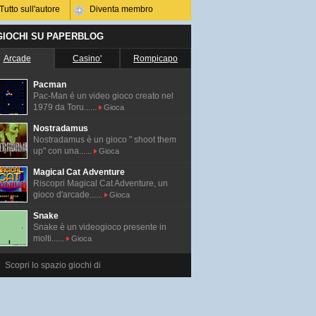
Tutto sull'autore
Diventa membro
 GIOCHI SU PAPERBLOG
Arcade
Casino'
Rompicapo
Pacman
Pac-Man é un video gioco creato nel
1979 da Toru......
Gioca
Nostradamus
Nostradamus è un gioco " shoot them
up" con una......
Gioca
Magical Cat Adventure
Riscopri Magical Cat Adventure, un
gioco d'arcade......
Gioca
Snake
Snake è un videogioco presente in
molti......
Gioca
Scopri lo spazio giochi di