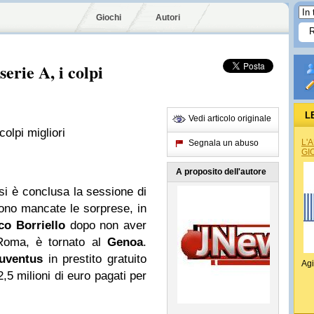
Giochi
Autori
erie A, i colpi
L
Vedi articolo originale
olpi migliori
L'
Segnala un abuso
GI
A proposito dell'autore
si è conclusa la sessione di
no mancate le sorprese, in
co Borriello
dopo non aver
 Roma, è tornato al
Genoa
.
uventus
in prestito gratuito
Agi
,5 milioni di euro pagati per