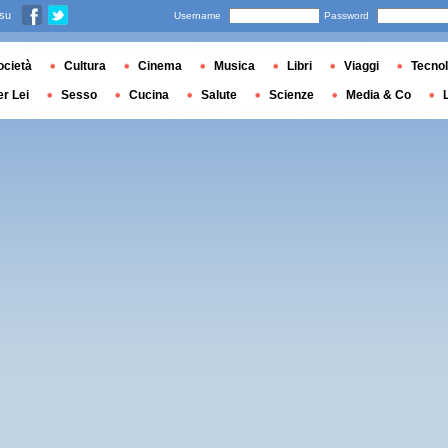
 su
Username
Password
ocietà
Cultura
Cinema
Musica
Libri
Viaggi
Tecnol
er Lei
Sesso
Cucina
Salute
Scienze
Media & Co