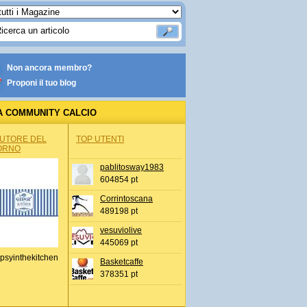
Non ancora membro?
Proponi il tuo blog
A COMMUNITY CALCIO
AUTORE DEL
TOP UTENTI
ORNO
pablitosway1983
604854 pt
Corrintoscana
489198 pt
vesuviolive
445069 pt
psyinthekitchen
Basketcaffe
378351 pt