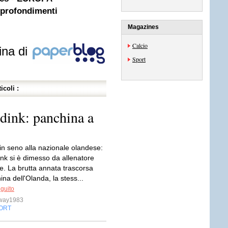
pprofondimenti
Magazines
Calcio
ina di
Sport
icoli :
dink: panchina a
in seno alla nazionale olandese:
nk si è dimesso da allenatore
e. La brutta annata trascorsa
ina dell'Olanda, la stess...
eguito
sway1983
ORT