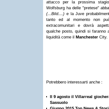
attacco per la prossima stagi
Wolfsburg ha delle "pretese" abbas
(...Bild....)
e la Juve probabilmen
tanto ed al momento non può 
extracomunitari e dovrà aspett
qualche posto, quindi si faranno 
liquidità come il
Manchester
City.
Potrebbero interessarti anche :
Il 9 agosto il Villarreal gioche
Sassuolo
Giugno 2015 Top News & Stor