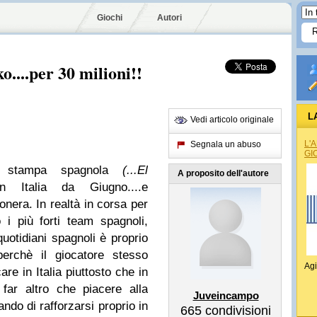
Giochi
Autori
....per 30 milioni!!
L
Vedi articolo originale
L'
Segnala un abuso
GI
a stampa spagnola
(...El
A proposito dell'autore
Italia da Giugno....e
nera. In realtà in corsa per
 i più forti team spagnoli,
quotidiani spagnoli è proprio
perchè il giocatore stesso
Agi
re in Italia piuttosto che in
far altro che piacere alla
Juveincampo
ndo di rafforzarsi proprio in
665
condivisioni