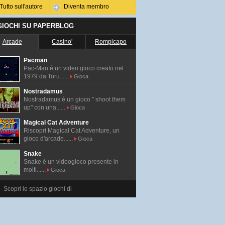
Tutto sull'autore
Diventa membro
 GIOCHI SU PAPERBLOG
Arcade
Casino'
Rompicapo
Pacman
Pac-Man é un video gioco creato nel
1979 da Toru......
Gioca
Nostradamus
Nostradamus è un gioco " shoot them
up" con una......
Gioca
Magical Cat Adventure
Riscopri Magical Cat Adventure, un
gioco d'arcade......
Gioca
Snake
Snake è un videogioco presente in
molti......
Gioca
Scopri lo spazio giochi di