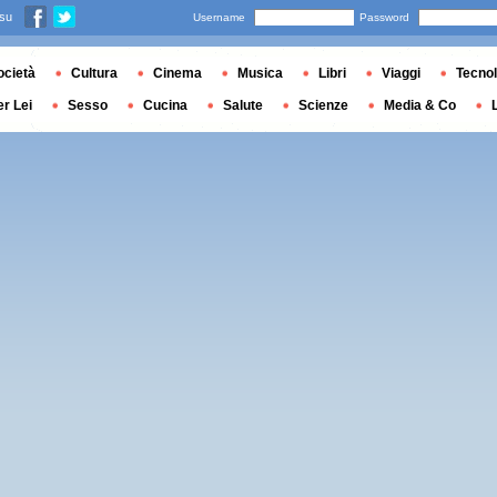
 su
Username
Password
ocietà
Cultura
Cinema
Musica
Libri
Viaggi
Tecnol
er Lei
Sesso
Cucina
Salute
Scienze
Media & Co