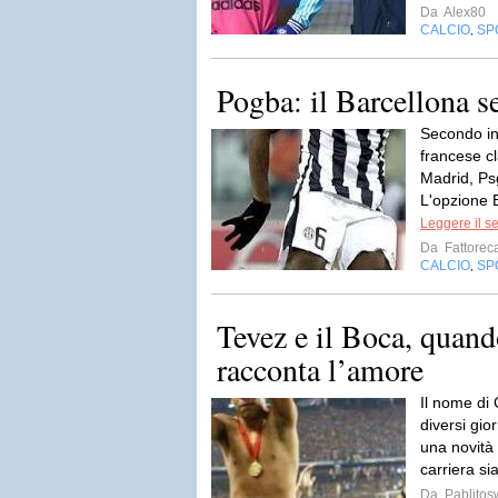
Da
Alex80
CALCIO
SP
,
Pogba: il Barcellona s
Secondo in
francese c
Madrid, Ps
L'opzione B
Leggere il s
Da
Fattorec
CALCIO
SP
,
Tevez e il Boca, quand
racconta l’amore
Il nome di 
diversi gio
una novità
carriera si
Da
Pablito