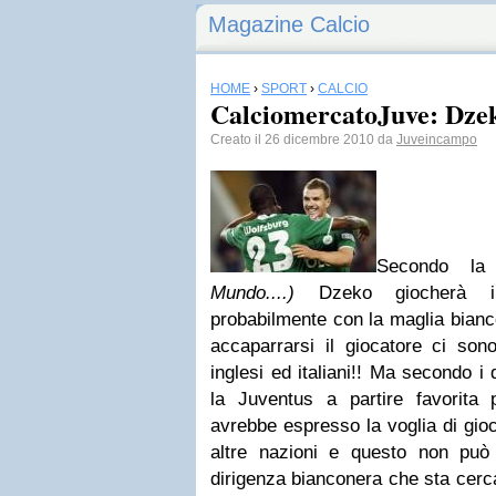
Magazine Calcio
HOME
›
SPORT
›
CALCIO
CalciomercatoJuve: Dzeko
Creato il 26 dicembre 2010 da
Juveincampo
Secondo l
Mundo....)
Dzeko giocherà in 
probabilmente con la maglia bianco
accaparrarsi il giocatore ci sono
inglesi ed italiani!! Ma secondo i 
la Juventus a partire favorita 
avrebbe espresso la voglia di gioca
altre nazioni e questo non può 
dirigenza bianconera che sta cerca