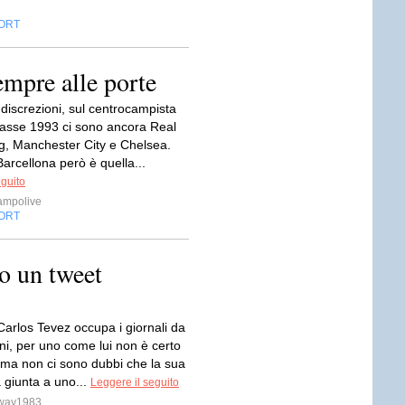
ORT
empre alle porte
discrezioni, sul centrocampista
lasse 1993 ci sono ancora Real
g, Manchester City e Chelsea.
arcellona però è quella...
eguito
ampolive
ORT
o un tweet
Carlos Tevez occupa i giornali da
rni, per uno come lui non è certo
 ma non ci sono dubbi che la sua
a giunta a uno...
Leggere il seguito
sway1983