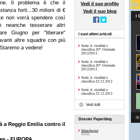
one. Il problema è che il
Vedi il suo profilo
tanza forti...30 milioni di €
Vedi il suo blog
I
te non vorrà spendere così
neanche tesserare altri
are Giugno per "liberare"
I suoi ultimi articoli
avanti altre squadre con più
Serie A: risultati e
 Staremo a vedere!
classifica 20^ Giornata
2012/2013.
Serie A: risultati e
classifica 20^ Giornata
2012/2013.
Serie A: risultati e
classifica 22.12.2012
Serie A: risultati e
classifica 22.12.2012
Vedi tutti
Dossier Paperblog
rà a Reggio Emilia contro il
Manchester
Mete
ies - EUROPA