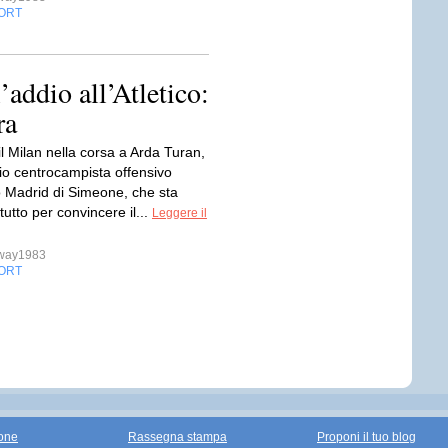
ORT
’addio all’Atletico:
ra
l Milan nella corsa a Arda Turan,
rio centrocampista offensivo
co Madrid di Simeone, che sta
tutto per convincere il...
Leggere il
sway1983
ORT
one
Rassegna stampa
Proponi il tuo blog