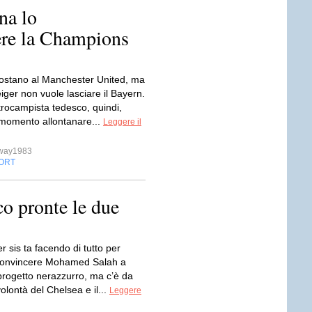
na lo
ere la Champions
ccostano al Manchester United, ma
ger non vuole lasciare il Bayern.
ntrocampista tedesco, quindi,
momento allontanare...
Leggere il
sway1983
ORT
cco pronte le due
er sis ta facendo di tutto per
 convincere Mohamed Salah a
 progetto nerazzurro, ma c’è da
volontà del Chelsea e il...
Leggere