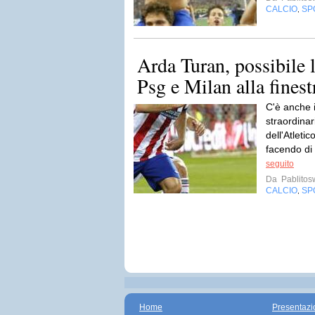
CALCIO
SP
,
Arda Turan, possibile l
Psg e Milan alla finest
C'è anche i
straordina
dell'Atleti
facendo di 
seguito
Da
Pablito
CALCIO
SP
,
Home
Presentazi