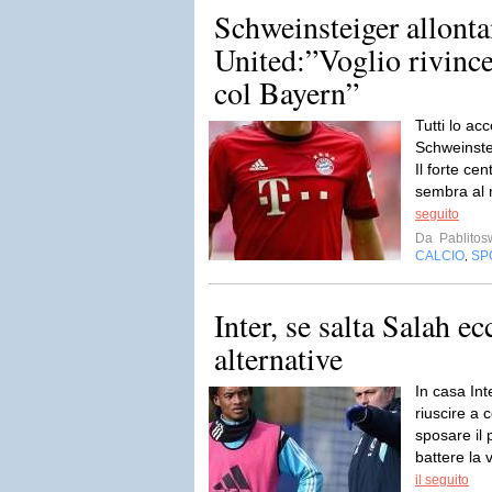
Schweinsteiger allonta
United:”Voglio rivinc
col Bayern”
Tutti lo a
Schweinstei
Il forte ce
sembra al 
seguito
Da
Pablito
CALCIO
SP
,
Inter, se salta Salah e
alternative
In casa Int
riuscire a
sposare il
battere la 
il seguito