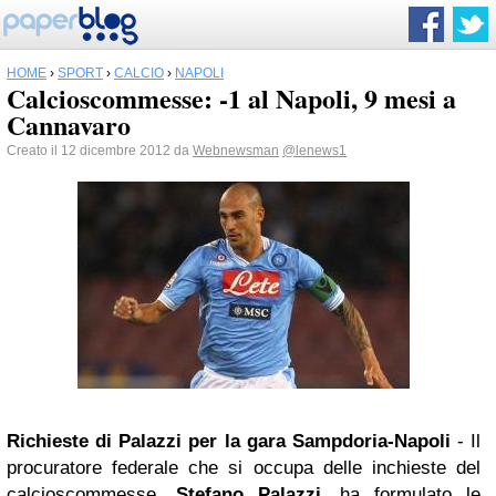
HOME
›
SPORT
›
CALCIO
›
NAPOLI
Calcioscommesse: -1 al Napoli, 9 mesi a
Cannavaro
Creato il 12 dicembre 2012 da
Webnewsman
@lenews1
Richieste di Palazzi per la gara Sampdoria-Napoli
- Il
procuratore federale che si occupa delle inchieste del
calcioscommesse,
Stefano Palazzi
, ha formulato le