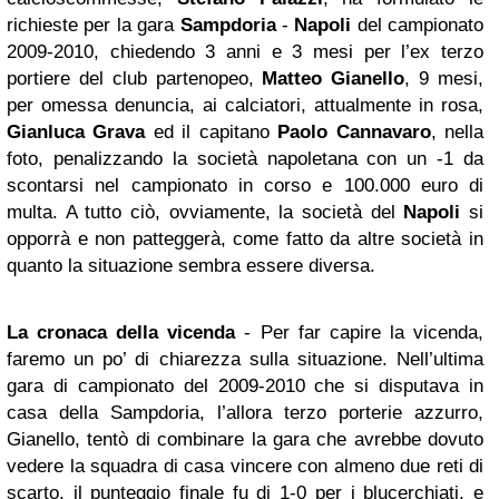
richieste per la gara
Sampdoria
-
Napoli
del campionato
2009-2010, chiedendo 3 anni e 3 mesi per l’ex terzo
portiere del club partenopeo,
Matteo Gianello
, 9 mesi,
per omessa denuncia, ai calciatori, attualmente in rosa,
Gianluca Grava
ed il capitano
Paolo Cannavaro
, nella
foto, penalizzando la società napoletana con un -1 da
scontarsi nel campionato in corso e 100.000 euro di
multa. A tutto ciò, ovviamente, la società del
Napoli
si
opporrà e non patteggerà, come fatto da altre società in
quanto la situazione sembra essere diversa.
La cronaca della vicenda
- Per far capire la vicenda,
faremo un po’ di chiarezza sulla situazione. Nell’ultima
gara di campionato del 2009-2010 che si disputava in
casa della Sampdoria, l’allora terzo porterie azzurro,
Gianello, tentò di combinare la gara che avrebbe dovuto
vedere la squadra di casa vincere con almeno due reti di
scarto, il punteggio finale fu di 1-0 per i blucerchiati, e