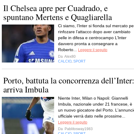
Il Chelsea apre per Cuadrado, e
spuntano Mertens e Quagliarella
Ci siamo, l’Inter si fionda sul mercato pe
rinfozare l’attacco dopo aver cambiato
pelle in difesa e centrocampo L’Inter
davvero pronta a consegnare a
Roberto...
Leggere il seguito
Da
Alex80
CALCIO
SPORT
,
Porto, battuta la concorrenza dell’Inter
arriva Imbula
Niente Inter, Milan o Napoli: Giannelli
Imbula, nazionale under 21 francese, è
un nuovo giocatore del Porto. L'annunci
ufficiale verrà dato nelle prossime...
Leggere il seguito
Da
Pablitosway1983
CALCIO
SPORT
,