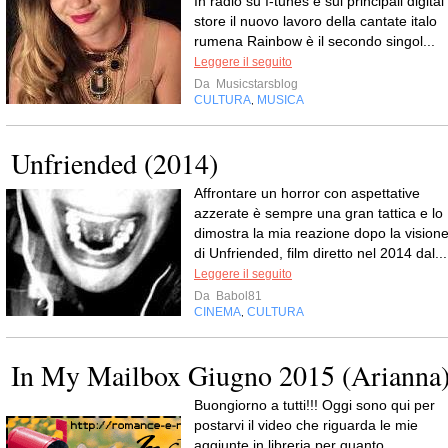
In radio su I-tunes e sui principali digital
store il nuovo lavoro della cantate italo
rumena Rainbow è il secondo singol...
Leggere il seguito
Da
Musicstarsblog
CULTURA
MUSICA
,
Unfriended (2014)
Affrontare un horror con aspettative
azzerate è sempre una gran tattica e lo
dimostra la mia reazione dopo la vision
di Unfriended, film diretto nel 2014 dal...
Leggere il seguito
Da
Babol81
CINEMA
CULTURA
,
In My Mailbox Giugno 2015 (Arianna
Buongiorno a tutti!!! Oggi sono qui per
postarvi il video che riguarda le mie
aggiunte in libreria per quanto