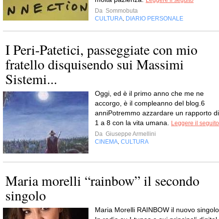
Leggere il seguito
Da
Sommobuta
CULTURA
DIARIO PERSONALE
,
I Peri-Patetici, passeggiate con mio
fratello disquisendo sui Massimi
Sistemi...
Oggi, ed è il primo anno che me ne
accorgo, è il compleanno del blog.6
anniPotremmo azzardare un rapporto di
1 a 8 con la vita umana.
Leggere il seguito
Da
Giuseppe Armellini
CINEMA
CULTURA
,
Maria morelli “rainbow” il secondo
singolo
Maria Morelli RAINBOW il nuovo singolo