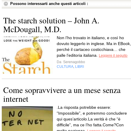
Possono interessarti anche questi articoli :
The starch solution – John A.
McDougall, M.D.
Non l’ho trovato in italiano, e così ho
dovuto leggerlo in inglese. Ma in EBook,
perché il cartaceo costicchiava… che
palle l’editoria italiana.
Leggere il seguito
Da
Serenagobbo
CULTURA
LIBRI
,
Come sopravvivere a un mese senza
internet
.La risposta potrebbe essere:
“Impossibile”, e potremmo concludere
qui ques’articolo.La verità è che “è
difficile”, ma ce l’ho fatta.Come?Con
molta pazienza.