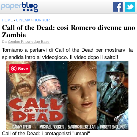
HOME
›
CINEMA
›
HORROR
Call of the Dead: così Romero divenne uno
Zombie
Da
Zombie Knowledge Base
Torniamo a parlarvi di Call of the Dead per mostrarvi la
splendida intro al videogioco. Il video dopo il salto!!
Save
Call of the Dead
: i protagonisti "umani"