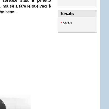
 sarebbe stato il perfetto
a
, ma se a fare le sue veci è
he bene...
Magazine
Cultura