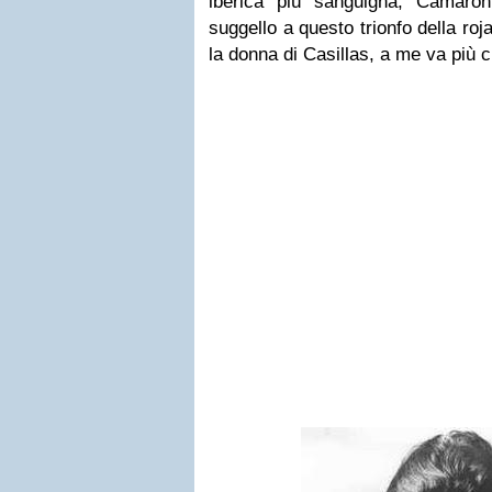
iberica più sanguigna, Camarón
suggello a questo trionfo della
roj
la donna di Casillas, a me va più c