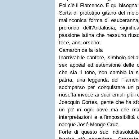
Poi c'è il Flamenco. E qui bisogna 
Sorta di prototipo gitano del me
malinconica forma di esuberanza,
profondo dell'Andalusia, signifi
passione
latina
che nessuno riusc
fece, anni orsono:
Camarón de la Isla
Inarrivabile cantore, simbolo dell
sex appeal
ed estensione delle c
che sia il tono, non cambia la s
patria, una leggenda del Flame
scomparso per conquistare un p
riuscita invece ai suoi emuli più r
Joacquin Cortes, gente che ha sfon
un po' in ogni dove ma che mai a
interpretazioni e all'impossibilità
nacque José Monge Cruz.
Forte di questo suo indissolubil