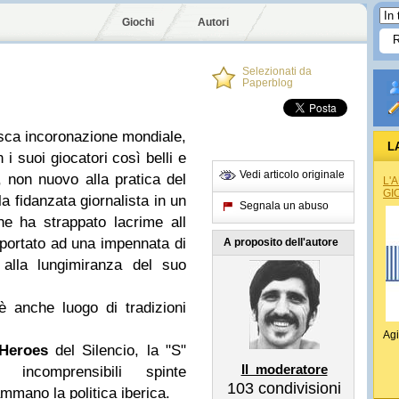
Giochi
Autori
Selezionati da
Paperblog
esca incoronazione mondiale,
L
 i suoi giocatori così belli e
Vedi articolo originale
as, non nuovo alla pratica del
L'
GI
 fidanzata giornalista in un
Segnala un abuso
he ha strappato lacrime
all
 portato ad una impennata di
A proposito dell'autore
 alla lungimiranza del suo
 anche luogo di tradizioni
Agi
Heroes
del Silencio, la "S"
Il_moderatore
 incomprensibili spinte
103
condivisioni
ammano la politica iberica.