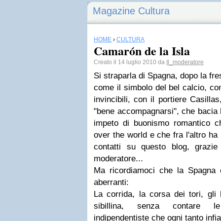
Magazine Cultura
HOME
›
CULTURA
Camarón de la Isla
Creato il 14 luglio 2010 da
Il_moderatore
Si straparla di Spagna, dopo la fr
come il simbolo del bel calcio, con
invincibili, con il portiere Casill
"bene accompagnarsi", che bacia la
impeto di buonismo romantico c
over the world
e che fra l'altro ha
contatti su questo blog, grazie
moderatore...
Ma ricordiamoci che la Spagna è
aberranti:
La corrida, la corsa dei tori, gli
sibillina, senza contare le
indipendentiste che ogni tanto infi