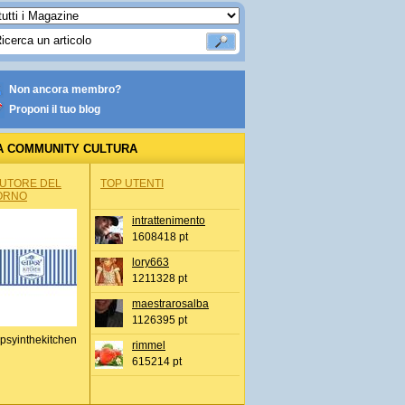
Non ancora membro?
Proponi il tuo blog
A COMMUNITY CULTURA
AUTORE DEL
TOP UTENTI
ORNO
intrattenimento
1608418 pt
lory663
1211328 pt
maestrarosalba
1126395 pt
psyinthekitchen
rimmel
615214 pt