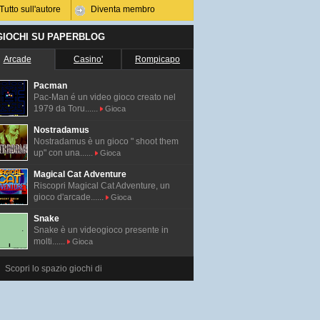
Tutto sull'autore
Diventa membro
 GIOCHI SU PAPERBLOG
Arcade
Casino'
Rompicapo
Pacman
Pac-Man é un video gioco creato nel
1979 da Toru......
Gioca
Nostradamus
Nostradamus è un gioco " shoot them
up" con una......
Gioca
Magical Cat Adventure
Riscopri Magical Cat Adventure, un
gioco d'arcade......
Gioca
Snake
Snake è un videogioco presente in
molti......
Gioca
Scopri lo spazio giochi di