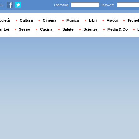
 su
Username
Password
ocietà
Cultura
Cinema
Musica
Libri
Viaggi
Tecnol
er Lei
Sesso
Cucina
Salute
Scienze
Media & Co