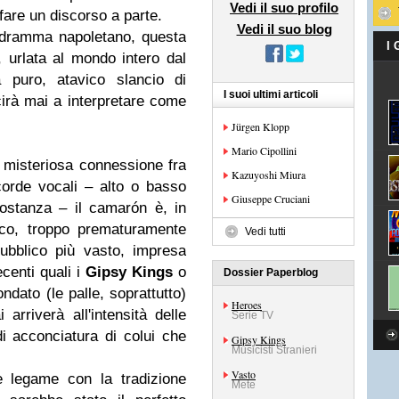
Vedi il suo profilo
fare un discorso a parte.
Vedi il suo blog
lodramma napoletano, questa
I
 urlata al mondo intero dal
ca puro, atavico slancio di
I suoi ultimi articoli
irà mai a interpretare come
Jürgen Klopp
Mario Cipollini
a misteriosa connessione fra
Kazuyoshi Miura
orde vocali – alto o basso
Giuseppe Cruciani
ostanza – il camarón è, in
nco, troppo prematuramente
Vedi tutti
ubblico più vasto, impresa
ecenti quali i
Gipsy Kings
o
Dossier Paperblog
dato (le palle, soprattutto)
Heroes
rriverà all'intensità delle
Serie TV
 di acconciatura di colui che
Gipsy Kings
Musicisti Stranieri
Vasto
e legame con la tradizione
Mete