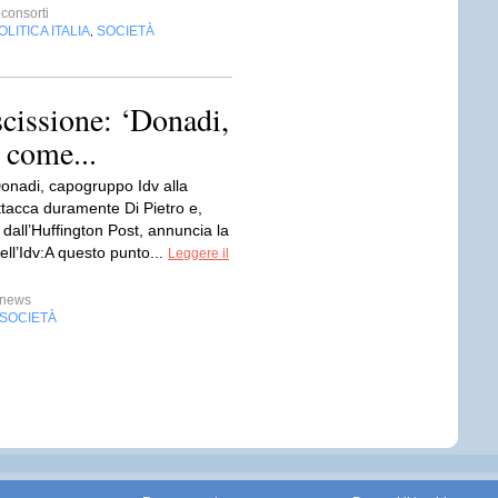
onsorti
OLITICA ITALIA
SOCIETÀ
,
cissione: ‘Donadi,
 come...
nadi, capogruppo Idv alla
tacca duramente Di Pietro e,
o dall’Huffington Post, annuncia la
ell’Idv:A questo punto...
Leggere il
news
SOCIETÀ