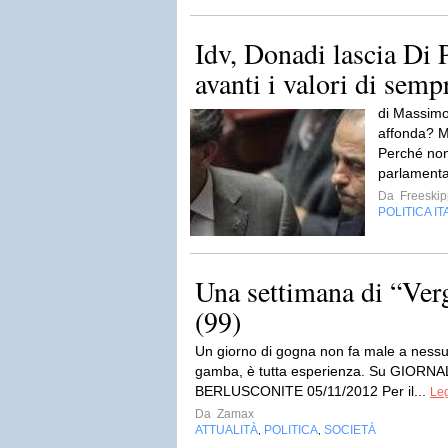
Idv, Donadi lascia Di 
avanti i valori di semp
di Massimo
affonda? M
Perché non
parlament
Da
Freeskip
POLITICA IT
Una settimana di “Ver
(99)
Un giorno di gogna non fa male a nessun
gamba, è tutta esperienza. Su GIOR
BERLUSCONITE 05/11/2012 Per il...
Leg
Da
Zamax
ATTUALITÀ
POLITICA
SOCIETÀ
,
,