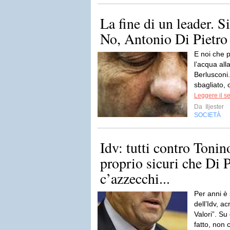
La fine di un leader. S
No, Antonio Di Pietro
E noi che 
l’acqua alla
Berlusconi
sbagliato, 
Leggere il s
Da
Iljester
SOCIETÀ
Idv: tutti contro Toni
proprio sicuri che Di 
c’azzecchi...
Per anni è 
dell’Idv, ac
Valori”. Su
fatto, non c