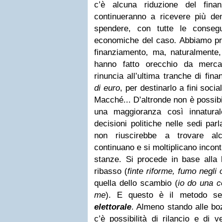
c’è alcuna riduzione del finan
continueranno a ricevere più d
spendere, con tutte le consegu
economiche del caso. Abbiamo pr
finanziamento, ma, naturalmente, 
hanno fatto orecchio da merca
rinuncia all’ultima tranche di fin
di euro
, per destinarlo a fini socia
Macché... D’altronde non è possibi
una maggioranza così innatura
decisioni politiche nelle sedi pa
non riuscirebbe a trovare al
continuano e si moltiplicano incont
stanze. Si procede in base alla
ribasso (
finte riforme, fumo negli o
quella dello scambio (
io do una c
me
). E questo è il metodo s
elettorale
. Almeno stando alle bo
c’è possibilità di rilancio e di