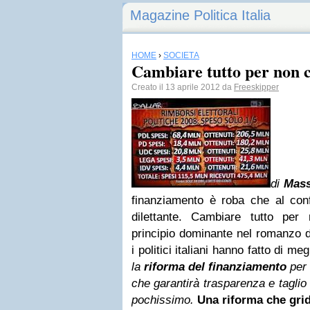
Magazine Politica Italia
HOME
›
SOCIETÀ
Cambiare tutto per non 
Creato il 13 aprile 2012 da
Freeskipper
di
Mass
finanziamento è roba che al conf
dilettante. Cambiare tutto per
principio dominante nel romanzo 
i politici italiani hanno fatto di meg
la
riforma del finanziamento
per 
che garantirà trasparenza e taglio 
pochissimo.
Una riforma che grid