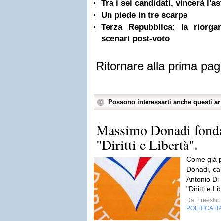
Tra i sei candidati, vincerà l'
Un piede in tre scarpe
Terza Repubblica: la riorga
scenari post-voto
Ritornare alla prima pag
Possono interessarti anche questi art
Massimo Donadi fonda
"Diritti e Libertà".
Come già p
Donadi, cap
Antonio Di
"Diritti e L
Da
Freeskip
POLITICA IT