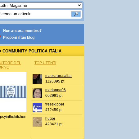
Non ancora membro?
Proponi il tuo blog
A COMMUNITY POLITICA ITALIA
AUTORE DEL
TOP UTENTI
ORNO
maestrarosalba
1126395 pt
marianna06
602991 pt
freeskipper
472459 pt
psyinthekitchen
hugor
428421 pt