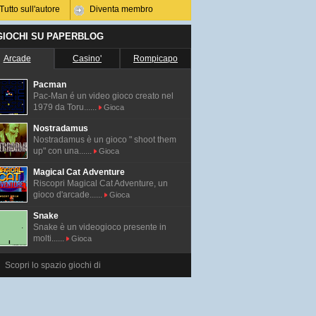
Tutto sull'autore
Diventa membro
 GIOCHI SU PAPERBLOG
Arcade
Casino'
Rompicapo
Pacman
Pac-Man é un video gioco creato nel
1979 da Toru......
Gioca
Nostradamus
Nostradamus è un gioco " shoot them
up" con una......
Gioca
Magical Cat Adventure
Riscopri Magical Cat Adventure, un
gioco d'arcade......
Gioca
Snake
Snake è un videogioco presente in
molti......
Gioca
Scopri lo spazio giochi di