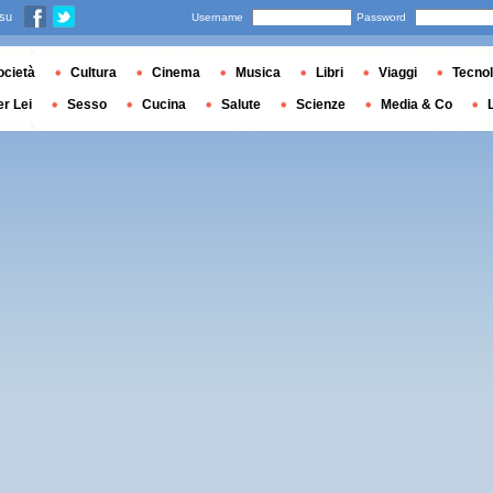
 su
Username
Password
ocietà
Cultura
Cinema
Musica
Libri
Viaggi
Tecnol
er Lei
Sesso
Cucina
Salute
Scienze
Media & Co