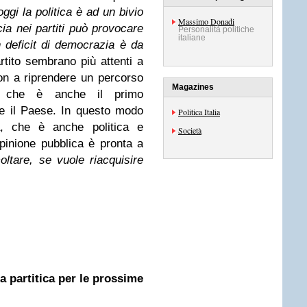
oggi la politica è ad un bivio
Massimo Donadi
ia nei partiti può provocare
Personalità politiche
italiane
n deficit di democrazia è da
artito sembrano più attenti a
 non a riprendere un percorso
Magazines
no che è anche il primo
re il Paese. In questo modo
Politica Italia
na, che è anche politica e
Società
pinione pubblica è pronta a
oltare, se vuole riacquisire
ta partitica per le prossime