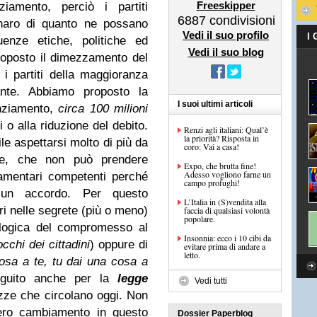
Freeskipper
ziamento, perciò i partiti
6887
condivisioni
enaro di quanto ne possano
Vedi il suo profilo
I
enze etiche, politiche ed
Vedi il suo blog
oposto il dimezzamento del
i partiti della maggioranza
nte. Abbiamo proposto la
I suoi ultimi articoli
anziamento,
circa 100 milioni
li o alla riduzione del debito.
Renzi agli italiani: Qual’è
la priorità? Risposta in
le aspettarsi molto di più da
coro: Vai a casa!
le, che non può prendere
Expo, che brutta fine!
Adesso vogliono farne un
rlamentari competenti perché
campo profughi!
cun accordo. Per questo
L’Italia in (S)vendita alla
ri nelle segrete (più o meno)
faccia di qualsiasi volontà
popolare.
 logica del compromesso al
Insonnia: ecco i 10 cibi da
cchi dei cittadini
) oppure di
evitare prima di andare a
letto.
osa a te, tu dai una cosa a
eguito anche per la
legge
Vedi tutti
zze che circolano oggi. Non
 vero cambiamento in questo
Dossier Paperblog