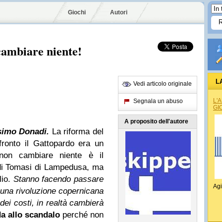
Giochi
Autori
cambiare niente!
L
Vedi articolo originale
L'
Segnala un abuso
GI
A proposito dell'autore
imo Donadi
.
La riforma del
ronto il Gattopardo era un
 non cambiare niente è il
di Tomasi di Lampedusa, ma
lio.
Stanno facendo passare
Agi
una rivoluzione copernicana
dei costi, in realtà cambierà
a allo scandalo
perché non