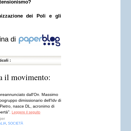
astensionismo?
nizzazione dei Poli e gli
ina di
icoli :
 il movimento:
reannunciato dall'On. Massimo
ogruppo dimissionario dell'Idv di
 Pietro, nasce DL, acronimo di
ibertà".
Leggere il seguito
per
ALIA
SOCIETÀ
,