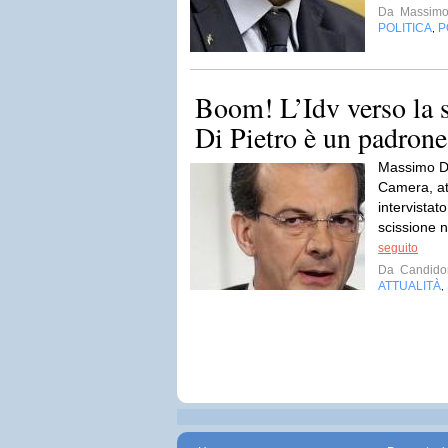
Da
Massimoc
POLITICA
P
,
Boom! L’Idv verso la s
Di Pietro è un padrone
Massimo Do
Camera, at
intervistat
scissione n
seguito
Da
Candido
ATTUALITÀ
,