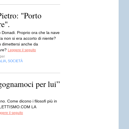
Pietro: "Porto
re".
 Donadi. Proprio ora che la nave
a non si era accorto di niente?
 dimettersi anche da
are?
Leggere il seguito
per
ALIA
SOCIETÀ
,
gognamoci per lui”
o. Come dicono i filosofi più in
NALETTISMO.COM LA
gere il seguito