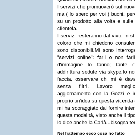
I servizi che promuoverò sul nuov
ma ( lo spero per voi ) buoni, pe
su un prodotto alla volta e sulle 
clientela.
I servizi resteranno dal vivo, in s
coloro che mi chiedono consule
sono disponibili.Mi sono interrog
"servizi online": farli o non far
d'immagine lo fanno; tante c
addirittura sedute via skype.Io no
faccia, osservare chi mi è davan
senza filtri. Lavoro megli
aggiornamento con la Gozzi e i
proprio un'idea su questa vicenda 
mi ha scoraggiato dal fornire inte
questa modalità, visto anche il tip
lo dice anche la Carlà...bisogna t
Nel frattempo ecco cosa ho fatto