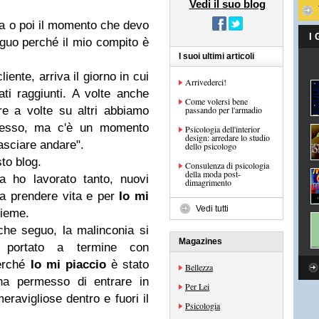
Vedi il suo blog
a o poi il momento che devo
I
guo perché il mio compito è
I suoi ultimi articoli
iente, arriva il giorno in cui
Arrivederci!
tati raggiunti. A volte anche
Come volersi bene
ure a volte su altri abbiamo
passando per l'armadio
messo, ma c'è un momento
Psicologia dell'interior
design: arredare lo studio
lasciare andare".
dello psicologo
to blog.
Consulenza di psicologia
della moda post-
a ho lavorato tanto, nuovi
dimagrimento
o a prendere vita e per
Io mi
Vedi tutti
sieme.
he seguo, la malinconia si
Magazines
 portato a termine con
perché
Io mi piaccio
è stato
Bellezza
ha permesso di entrare in
Per Lei
ravigliose dentro e fuori il
Psicologia