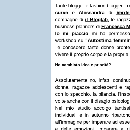
Tante blogger e fashion blogger 
curve
e
Alessandra
di
Verde
compagne di
il
Bloglab
,
le ragaz
business planners di
Francesca 
Io mi piaccio
mi ha permesso d
workshop su
"Autostima femmin
e conoscere tante donne pronte 
vivere il proprio corpo e la propria
Ho cambiato idea e priorità?
Assolutamente no, infatti continu
donne, ragazze adolescenti e ra
con lo specchio, la bilancia, l'ins
volte anche con il disagio psicolog
Nel mio studio accolgo tantis
individuali e in autunno riparton
all'immagine per imparare ad esse
e delle emozioni, imparare a ri