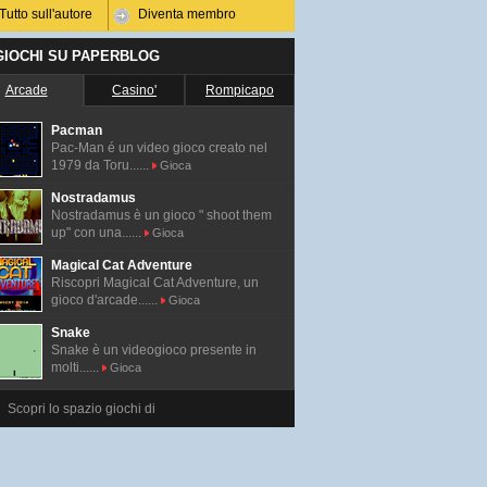
Tutto sull'autore
Diventa membro
 GIOCHI SU PAPERBLOG
Arcade
Casino'
Rompicapo
Pacman
Pac-Man é un video gioco creato nel
1979 da Toru......
Gioca
Nostradamus
Nostradamus è un gioco " shoot them
up" con una......
Gioca
Magical Cat Adventure
Riscopri Magical Cat Adventure, un
gioco d'arcade......
Gioca
Snake
Snake è un videogioco presente in
molti......
Gioca
Scopri lo spazio giochi di