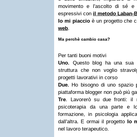
movimento e l'ascolto di sé e po
espressivi con
il metodo Laban-B
Io mi piaccio
è un progetto che c
web
.
Ma perchè cambio casa?
Per tanti buoni motivi
Uno.
Questo blog ha una sua i
struttura che non voglio stravol
progetti lavorativi in corso
Due.
Ho bisogno di uno spazio p
piattaforma blogger non può più ga
Tre
. Lavorerò su due fronti: il
psicoterapia da una parte e l
formazione, in psicologia applic
dall'altra. E ormai il progetto
Io 
nel lavoro terapeutico.