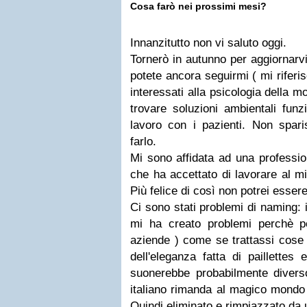
Cosa farò nei prossimi mesi?
Innanzitutto non vi saluto oggi.
Tornerò in autunno per aggiornarv
potete ancora seguirmi ( mi rifer
interessati alla psicologia della 
trovare soluzioni ambientali funzi
lavoro con i pazienti. Non spari
farlo.
Mi sono affidata ad una professi
che ha accettato di lavorare al m
Più felice di così non potrei essere
Ci sono stati problemi di naming:
mi ha creato problemi perchè per
aziende ) come se trattassi cose
dell'eleganza fatta di paillettes
suonerebbe probabilmente divers
italiano rimanda al magico mondo 
Quindi eliminato e rimpiazzato da