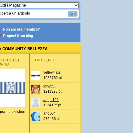
Non ancora membro?
Proponi il tuo blog
A COMMUNITY BELLEZZA
AUTORE DEL
TOP UTENTI
ORNO
yellowflate
1983762 pt
lory663
1211328 pt
angel121
1134115 pt
psyinthekitchen
andy04
976436 pt