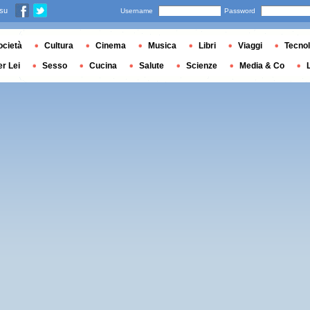
 su
Username
Password
ocietà
Cultura
Cinema
Musica
Libri
Viaggi
Tecnol
er Lei
Sesso
Cucina
Salute
Scienze
Media & Co