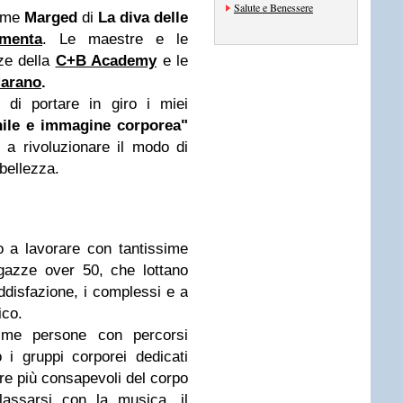
Salute e Benessere
come
Marged
di
La diva delle
menta
. Le maestre e le
ze della
C+B Academy
e le
Marano
.
i portare in giro i miei
ile e immagine corporea"
a rivoluzionare il modo di
 bellezza.
o a lavorare con tantissime
gazze over 50, che lottano
oddisfazione, i complessi e a
ico.
sime persone con percorsi
o i gruppi corporei dedicati
re più consapevoli del corpo
lassarsi con la musica, il