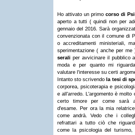
Ho attivato un primo
corso di Psi
aperto a tutti ( quindi non per ad
gennaio del 2016. Sarà organizzat
convenzionata con il comune di Pe
o accreditamenti ministeriali, m
sperimentazione ( anche per me 
serali
per avvicinare il pubblico a
moda e per quanto mi riguarda
valutare l'interesse su certi argom
Intanto sto scrivendo
la tesi di s
corporea, psicoterapia e psicologi
e all'arredo. L'argomento è molto
certo timore per come sarà a
d'esame. Per ora la mia relatric
come andrà. Vedo che i collegh
refrattari a tutto ciò che riguar
come la psicologia del turismo, d