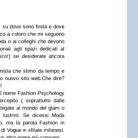
i su dove sono finita e dove
isco a coloro che mi seguono
moda o ai colleghi che devono
onali agli spazi dedicati al
sco!) se desiderate ancora
onista che stimo da tempo e
io nuovo sito web.Che dire?
!
 il nome Fashion Psychology
cepito ( soprattutto dalle
 legate al mondo del glam o
 e lustrini. Se dicessi Moda
o, ma la parola Fashion in
di Vogue e sfilate milanesi.
 un altro nome più consono.