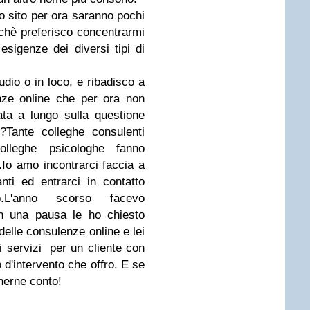
o sito per ora saranno pochi
rchè preferisco concentrarmi
esigenze dei diversi tipi di
tudio o in loco, e ribadisco a
nze online che per ora non
ata a lungo sulla questione
li?Tante colleghe consulenti
olleghe psicologhe fanno
.Io amo incontrarci faccia a
ti ed entrarci in contatto
o.L'anno scorso facevo
n una pausa le ho chiesto
delle consulenze online e lei
ri servizi per un cliente con
o d'intervento che offro. E se
enerne conto!