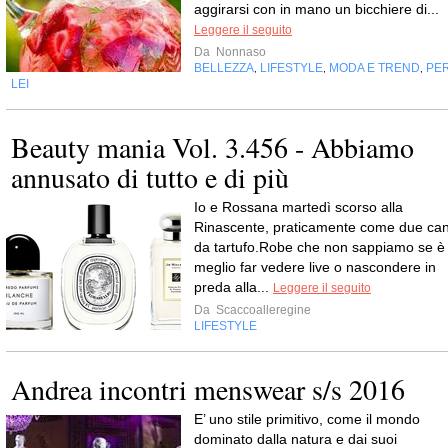
aggirarsi con in mano un bicchiere di...
Leggere il seguito
Da
Nonnaso
BELLEZZA
LIFESTYLE
MODA E TREND
PE
,
,
,
LEI
Beauty mania Vol. 3.456 - Abbiamo
annusato di tutto e di più
Io e Rossana martedì scorso alla
Rinascente, praticamente come due can
da tartufo.Robe che non sappiamo se è
meglio far vedere live o nascondere in
preda alla...
Leggere il seguito
Da
Scaccoalleregine
LIFESTYLE
Andrea incontri menswear s/s 2016
E’ uno stile primitivo, come il mondo
dominato dalla natura e dai suoi