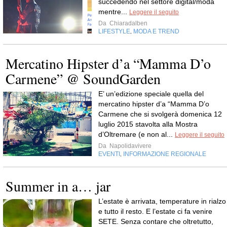
succedendo nel settore digital/moda
mentre...
Leggere il seguito
Da
Chiaradalben
LIFESTYLE
MODA E TREND
,
Mercatino Hipster d’a “Mamma D’o
Carmene” @ SoundGarden
E’ un’edizione speciale quella del
mercatino hipster d’a “Mamma D’o
Carmene che si svolgerà domenica 12
luglio 2015 stavolta alla Mostra
d’Oltremare (e non al...
Leggere il seguito
Da
Napolidavivere
EVENTI
INFORMAZIONE REGIONALE
,
Summer in a… jar
L’estate è arrivata, temperature in rialzo
e tutto il resto. E l’estate ci fa venire
SETE. Senza contare che oltretutto,