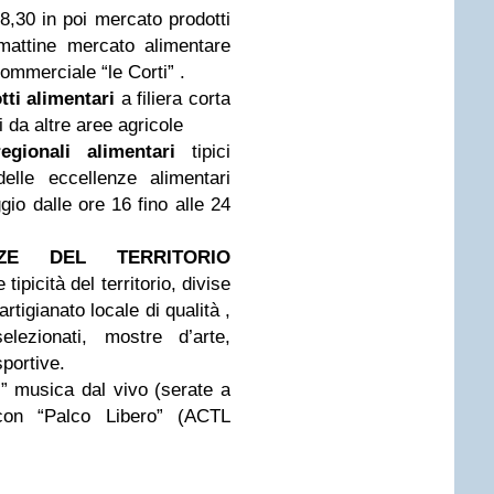
8,30 in poi mercato prodotti
le mattine mercato alimentare
commerciale “le Corti” .
tti alimentari
a filiera corta
i da altre aree agricole
gionali alimentari
tipici
delle eccellenze alimentari
ggio dalle ore 16 fino alle 24
NZE DEL TERRITORIO
ipicità del territorio, divise
artigianato locale di qualità ,
selezionati, mostre d’arte,
sportive.
 musica dal vivo (serate a
 con “Palco Libero” (ACTL