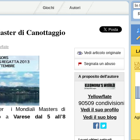
Giochi
Autori
ster di Canottaggio
flate
L
Vedi articolo originale
L'
Segnala un abuso
GI
A proposito dell'autore
Yellowflate
90509
condivisioni
 per i Mondiali Masters di
Vedi il suo profilo
ogo a
Varese dal 5 all’8
Vedi il suo blog
Agi