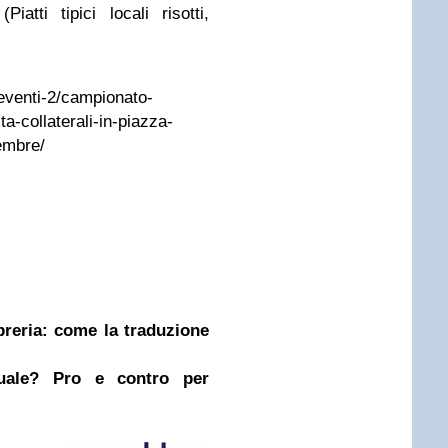
iatti tipici locali risotti,
/eventi-2/campionato-
a-collaterali-in-piazza-
embre/
ibreria: come la traduzione
nuale? Pro e contro per