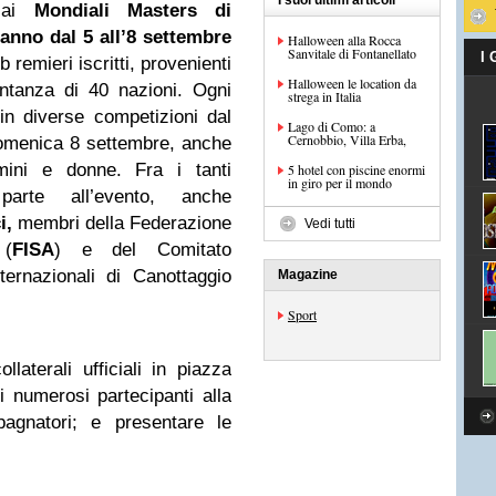
I suoi ultimi articoli
i ai
Mondiali Masters di
anno dal 5 all’8 settembre
Halloween alla Rocca
Sanvitale di Fontanellato
I
 remieri iscritti, provenienti
Halloween le location da
ntanza di 40 nazioni. Ogni
strega in Italia
e in diverse competizioni dal
Lago di Como: a
Cernobbio, Villa Erba,
 domenica 8 settembre, anche
mini e donne. Fra i tanti
5 hotel con piscine enormi
in giro per il mondo
parte all’evento, anche
i,
membri della Federazione
Vedi tutti
 (
FISA
) e del Comitato
ernazionali di Canottaggio
Magazine
Sport
ollaterali ufficiali in piazza
i numerosi partecipanti alla
agnatori; e presentare le