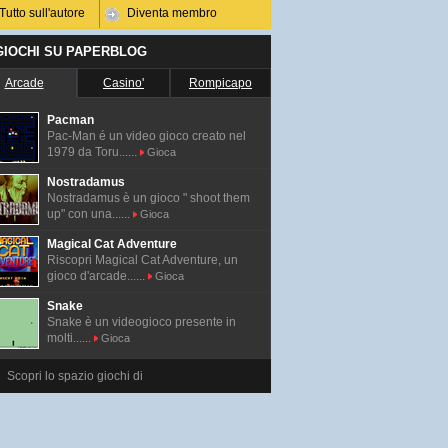
Tutto sull'autore
Diventa membro
 GIOCHI SU PAPERBLOG
Arcade
Casino'
Rompicapo
Pacman
Pac-Man é un video gioco creato nel
1979 da Toru......
Gioca
Nostradamus
Nostradamus è un gioco " shoot them
up" con una......
Gioca
Magical Cat Adventure
Riscopri Magical Cat Adventure, un
gioco d'arcade......
Gioca
Snake
Snake è un videogioco presente in
molti......
Gioca
Scopri lo spazio giochi di