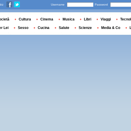
 su
Username
Password
ocietà
Cultura
Cinema
Musica
Libri
Viaggi
Tecnol
er Lei
Sesso
Cucina
Salute
Scienze
Media & Co