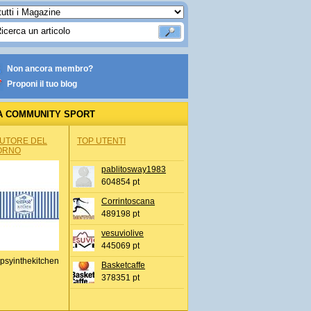
Non ancora membro?
Proponi il tuo blog
A COMMUNITY SPORT
AUTORE DEL
TOP UTENTI
ORNO
pablitosway1983
604854 pt
Corrintoscana
489198 pt
vesuviolive
445069 pt
psyinthekitchen
Basketcaffe
378351 pt