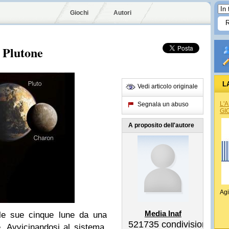
Giochi
Autori
i Plutone
L
Vedi articolo originale
L'
Segnala un abuso
GI
A proposito dell'autore
Agi
Media Inaf
 le sue cinque lune da una
521735
condivisioni
e. Avvicinandosi al sistema,