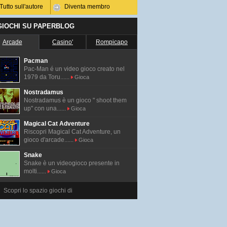
Tutto sull'autore
Diventa membro
 GIOCHI SU PAPERBLOG
Arcade
Casino'
Rompicapo
Pacman
Pac-Man é un video gioco creato nel
1979 da Toru......
Gioca
Nostradamus
Nostradamus è un gioco " shoot them
up" con una......
Gioca
Magical Cat Adventure
Riscopri Magical Cat Adventure, un
gioco d'arcade......
Gioca
Snake
Snake è un videogioco presente in
molti......
Gioca
Scopri lo spazio giochi di