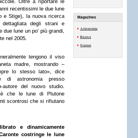
iccole. Oltre a riportare le
 anni recentissimi le due lune
 e Stige), la nuova ricerca
Magazines
dettagliata degli strani e
Astronomia
le due lune un po’ più grandi,
Ricerca
te nel 2005.
Scienze
neralmente tengono il viso
pianeta madre, mostrando –
re lo stesso lato», dice
re di astronomia presso
-autore del nuovo studio.
è che le lune di Plutone
i scontrosi che si rifiutano
ilibrato e dinamicamente
 Caronte costringe le lune