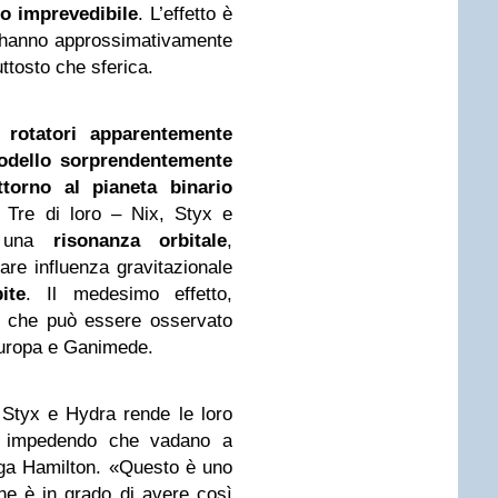
do imprevedibile
. L’effetto è
iti hanno approssimativamente
uttosto che sferica.
 rotatori apparentemente
odello sorprendentemente
ttorno al pianeta binario
. Tre di loro – Nix, Styx e
a una
risonanza orbitale
,
are influenza gravitazionale
ite
. Il medesimo effetto,
, che può essere osservato
 Europa e Ganimede.
, Styx e Hydra rende le loro
li, impedendo che vadano a
iega Hamilton. «Questo è uno
one è in grado di avere così