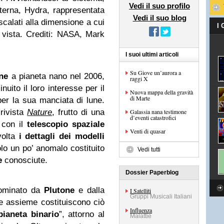
Vedi il suo profilo
terna, Hydra, rappresentata
Vedi il suo blog
 scalati alla dimensione a cui
I
 vista. Crediti: NASA, Mark
I suoi ultimi articoli
Su Giove un’aurora a
ne
a pianeta nano nel 2006,
raggi X
uito il loro interesse per il
Nuova mappa della gravità
di Marte
per la sua manciata di lune.
 rivista
Nature
, frutto di una
Galassia nana testimone
d’eventi catastrofici
i con il
telescopio spaziale
Venti di quasar
volta
i dettagli dei modelli
lo un po’ anomalo costituito
Vedi tutti
e
conosciute.
Dossier Paperblog
dominato da
Plutone
e dalla
I Satelliti
Gruppi Musicali Italiani
e assieme costituiscono ciò
Influenza
pianeta binario
”, attorno al
Malattie