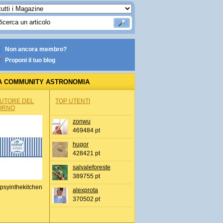
Non ancora membro?
Proponi il tuo blog
A COMMUNITY ASTRONOMIA
AUTORE DEL
TOP UTENTI
ORNO
zonwu
469484 pt
hugor
428421 pt
salvaleforeste
389755 pt
psyinthekitchen
alexprota
370502 pt