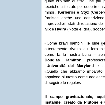
quale orbitano quattro lune più p
tecniche utilizzate per scoprire in
minori,
Kerberos
e
Styx
(Cerbero
fornisce anche una descrizione 
imprevedibili stati di rotazione del
Nix
e
Hydra
(Notte e Idra), scoper
«Come bravi bambini, le lune ge
attentamente rivolto sul loro 
come fa la nostra Luna – semp
Douglas Hamilton
, professo
l’
Università del Maryland
e co
«Quello che abbiamo imparato 
appaiono piuttosto come adolescent
di seguire le regole».
Il campo gravitazionale, squ
instabile, creato da Plutone e