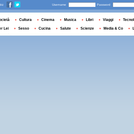
 su
Username
Password
ocietà
Cultura
Cinema
Musica
Libri
Viaggi
Tecnol
er Lei
Sesso
Cucina
Salute
Scienze
Media & Co