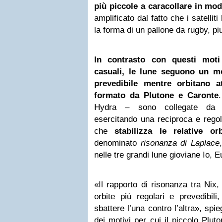
più piccole a caracollare in mo
amplificato dal fatto che i satell
la forma di un pallone da rugby, pi
In contrasto con questi moti
casuali, le lune seguono un m
prevedibile mentre orbitano a
formato da Plutone e Caronte
Hydra – sono collegate d
esercitando una reciproca e regol
che
stabilizza le relative orb
denominato
risonanza di Laplace
nelle tre grandi lune gioviane Io,
«Il rapporto di risonanza tra Nix
orbite più regolari e prevedibi
sbattere l’una contro l’altra», sp
dei motivi per cui il piccolo Plut