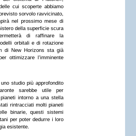
delle cui scoperte abbiamo
 previsto sorvolo ravvicinato,
pirà nel prossimo mese di
mistero della superficie scura
rmetterà di raffinare la
elli orbitali e di rotazione
am di New Horizons sta già
er ottimizzare l’imminente
he uno studio più approfondito
aronte sarebbe utile per
pianeti intorno a una stella
ati rintracciati molti pianeti
elle binarie, questi sistemi
ani per poter dedurre i loro
gia esistente.