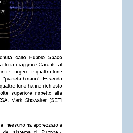
enuta dallo Hubble Space
a luna maggiore Caronte al
sono scorgere le quattro lune
i “pianeta binario”. Essendo
uattro lune hanno richiesto
te superiore rispetto alla
 ESA, Mark Showalter (SETI
le, nessuno ha apprezzato a
 del sistema di Plutone»,