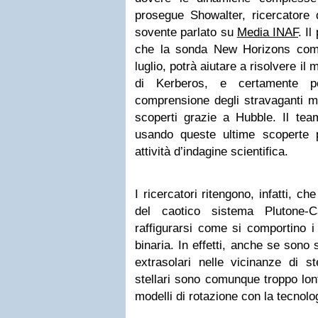
prosegue Showalter, ricercatore 
sovente parlato su
Media INAF
. Il
che la sonda New Horizons com
luglio, potrà aiutare a risolvere il 
di Kerberos, e certamente pe
comprensione degli stravaganti mod
scoperti grazie a Hubble. Il te
usando queste ultime scoperte p
attività d’indagine scientifica.
I ricercatori ritengono, infatti, c
del caotico sistema Plutone-C
raffigurarsi come si comportino i 
binaria. In effetti, anche se sono st
extrasolari nelle vicinanze di st
stellari sono comunque troppo lont
modelli di rotazione con la tecnolo