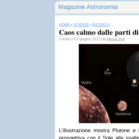
Magazine Astronomia
HOME
›
SCIENZE
›
RICERCA
Caos calmo dalle parti d
Creato il 03 giugno 2015 da
Media Inaf
L’illustrazione mostra Plutone e
prospettiva con il Sole alle spall