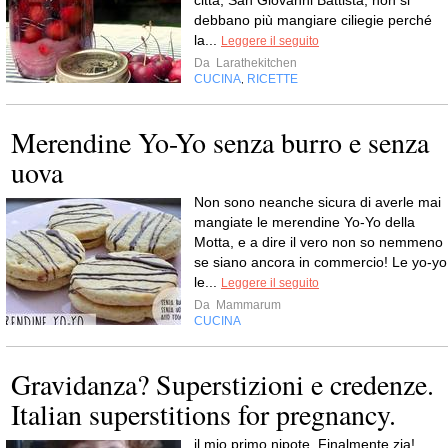
città, San Giovanni Battista, non si
debbano più mangiare ciliegie perché
la...
Leggere il seguito
Da
Larathekitchen
CUCINA
RICETTE
,
Merendine Yo-Yo senza burro e senza
uova
Non sono neanche sicura di averle mai
mangiate le merendine Yo-Yo della
Motta, e a dire il vero non so nemmeno
se siano ancora in commercio! Le yo-yo
le...
Leggere il seguito
Da
Mammarum
CUCINA
Gravidanza? Superstizioni e credenze.
Italian superstitions for pregnancy.
il mio primo nipote. Finalmente zia!