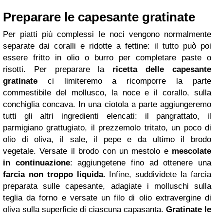
Preparare le capesante gratinate
Per piatti più complessi le noci vengono normalmente
separate dai coralli e ridotte a fettine: il tutto può poi
essere fritto in olio o burro per completare paste o
risotti. Per preparare la
ricetta delle capesante
gratinate
ci limiteremo a ricomporre la parte
commestibile del mollusco, la noce e il corallo, sulla
conchiglia concava. In una ciotola a parte aggiungeremo
tutti gli altri ingredienti elencati: il pangrattato, il
parmigiano grattugiato, il prezzemolo tritato, un poco di
olio di oliva, il sale, il pepe e da ultimo il brodo
vegetale. Versate il brodo con un mestolo e
mescolate
in continuazione
: aggiungetene fino ad ottenere una
farcia non troppo liquida
. Infine, suddividete la farcia
preparata sulle capesante, adagiate i molluschi sulla
teglia da forno e versate un filo di olio extravergine di
oliva sulla superficie di ciascuna capasanta.
Gratinate le