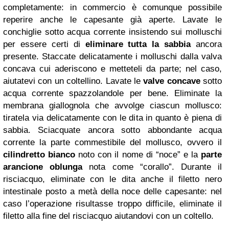
completamente: in commercio è comunque possibile
reperire anche le capesante già aperte. Lavate le
conchiglie sotto acqua corrente insistendo sui molluschi
per essere certi di
eliminare tutta la sabbia
ancora
presente. Staccate delicatamente i molluschi dalla valva
concava cui aderiscono e metteteli da parte; nel caso,
aiutatevi con un coltellino. Lavate le
valve concave
sotto
acqua corrente spazzolandole per bene. Eliminate la
membrana giallognola che avvolge ciascun mollusco:
tiratela via delicatamente con le dita in quanto è piena di
sabbia. Sciacquate ancora sotto abbondante acqua
corrente la parte commestibile del mollusco, ovvero il
cilindretto bianco
noto con il nome di “noce” e la
parte
arancione oblunga
nota come “corallo”. Durante il
risciacquo, eliminate con le dita anche il filetto nero
intestinale posto a metà della noce delle capesante: nel
caso l’operazione risultasse troppo difficile, eliminate il
filetto alla fine del risciacquo aiutandovi con un coltello.