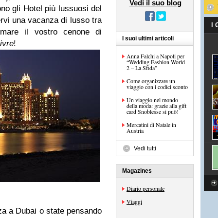
Vedi il suo blog
no gli Hotel più lussuosi del
vi una vacanza di lusso tra
I
mmare il vostro cenone di
I suoi ultimi articoli
ivre
!
Anna Falchi a Napoli per
“Wedding Fashion World
2 – La Sfida”
Come organizzare un
viaggio con i codici sconto
Un viaggio nel mondo
della moda: grazie alla gift
card Snoblesse si può!
Mercatini di Natale in
Austria
Vedi tutti
Magazines
Diario personale
Viaggi
a a Dubai o state pensando