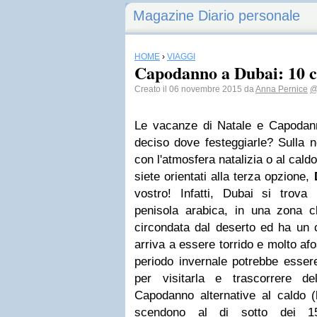
Magazine Diario personale
HOME
›
VIAGGI
Capodanno a Dubai: 10 c
Creato il 06 novembre 2015 da
Anna Pernice
@
Le vacanze di Natale e Capodann
deciso dove festeggiarle? Sulla 
con l'atmosfera natalizia o al cald
siete orientati alla terza opzione,
vostro! Infatti, Dubai si trova
penisola arabica, in una zona cl
circondata dal deserto ed ha un c
arriva a essere torrido e molto afo
periodo invernale potrebbe essere
per visitarla e trascorrere d
Capodanno alternative al caldo 
scendono al di sotto dei 15