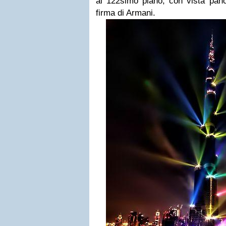
al 122simo piano, con vista pano
firma di Armani.