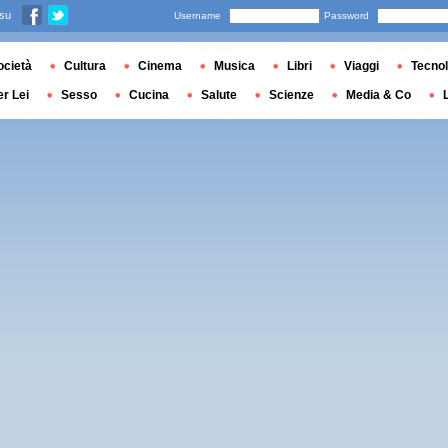
 su
Username
Password
ocietà
Cultura
Cinema
Musica
Libri
Viaggi
Tecnol
er Lei
Sesso
Cucina
Salute
Scienze
Media & Co