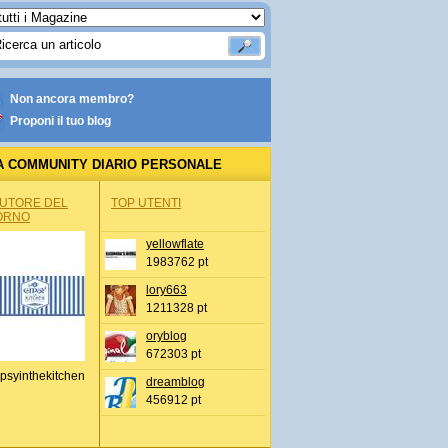
Non ancora membro?
Proponi il tuo blog
A COMMUNITY DIARIO PERSONALE
AUTORE DEL
TOP UTENTI
ORNO
yellowflate
1983762 pt
lory663
1211328 pt
oryblog
672303 pt
psyinthekitchen
dreamblog
456912 pt