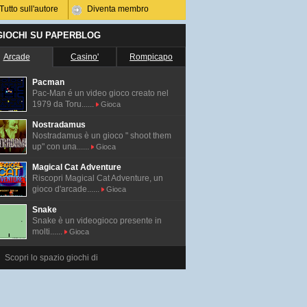
Tutto sull'autore
Diventa membro
 GIOCHI SU PAPERBLOG
Arcade
Casino'
Rompicapo
Pacman
Pac-Man é un video gioco creato nel
1979 da Toru......
Gioca
Nostradamus
Nostradamus è un gioco " shoot them
up" con una......
Gioca
Magical Cat Adventure
Riscopri Magical Cat Adventure, un
gioco d'arcade......
Gioca
Snake
Snake è un videogioco presente in
molti......
Gioca
Scopri lo spazio giochi di