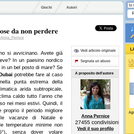
Giochi
Autori
ose da non perdere
Anna_Pernice
L
Vedi articolo originale
o si avvicinano. Avete già
neve? In un paesino nordico
L'
Segnala un abuso
GI
o in un bel posto di mare? Se
A proposito dell'autore
Dubai
potrebbe fare al caso
 nella punta estrema della
imatica arida subtropicale,
lima caldo tutto l’anno che
so nei mesi estivi. Quindi, il
 proprio il periodo migliore
Agi
Anna Pernice
elle vacanze di Natale e
27455
condivisioni
(le temperature minime non
Vedi il suo profilo
°), senza dover volare