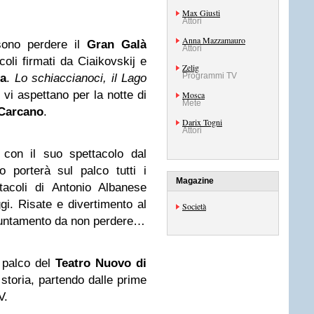
Max Giusti
Attori
Anna Mazzamauro
sono perdere il
Gran Galà
Attori
acoli firmati da Ciaikovskij e
Zelig
Programmi TV
a
.
Lo schiaccianoci, il Lago
vi aspettano per la notte di
Mosca
Mete
 Carcano
.
Darix Togni
Attori
à con il suo spettacolo dal
lo porterà sul palco tutti i
Magazine
tacoli di Antonio Albanese
ggi. Risate e divertimento al
Società
ppuntamento da non perdere…
 palco del
Teatro Nuovo di
storia, partendo dalle prime
V.