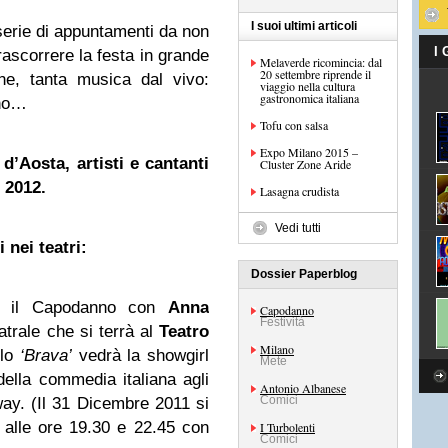
I suoi ultimi articoli
serie di appuntamenti da non
I
trascorrere la festa in grande
Melaverde ricomincia: dal
20 settembre riprende il
one, tanta musica dal vivo:
viaggio nella cultura
gastronomica italiana
ano…
Tofu con salsa
Expo Milano 2015 –
’Aosta, artisti e cantanti
Cluster Zone Aride
 2012.
Lasagna crudista
Vedi tutti
 nei teatri:
Dossier Paperblog
re il Capodanno con
Anna
Capodanno
Festività
atrale che si terrà al
Teatro
Milano
olo
‘Brava’
vedrà la showgirl
Mete
della commedia italiana agli
Antonio Albanese
Comici
dway. (Il 31 Dicembre 2011 si
alle ore 19.30 e 22.45 con
I Turbolenti
Comici