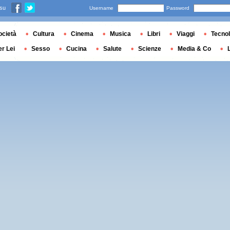
 su
Username
Password
ocietà
Cultura
Cinema
Musica
Libri
Viaggi
Tecnol
er Lei
Sesso
Cucina
Salute
Scienze
Media & Co