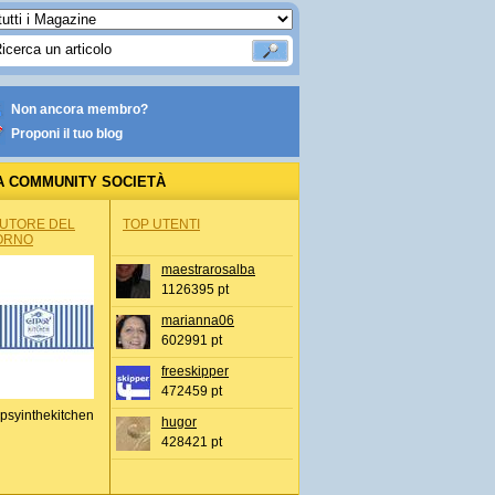
Non ancora membro?
Proponi il tuo blog
A COMMUNITY SOCIETÀ
AUTORE DEL
TOP UTENTI
ORNO
maestrarosalba
1126395 pt
marianna06
602991 pt
freeskipper
472459 pt
psyinthekitchen
hugor
428421 pt