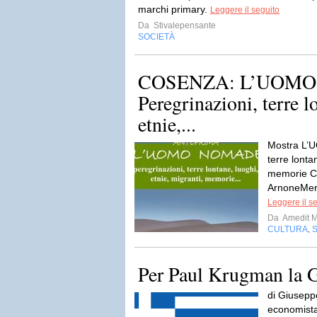
marchi primary.
Leggere il seguito
Da
Stivalepensante
SOCIETÀ
COSENZA: L’UOMO
Peregrinazioni, terre l
etnie,...
Mostra L’
terre lonta
memorie C
ArnoneMerc
Leggere il s
Da
Amedit 
CULTURA
,
Per Paul Krugman la Gr
di Giusepp
economista