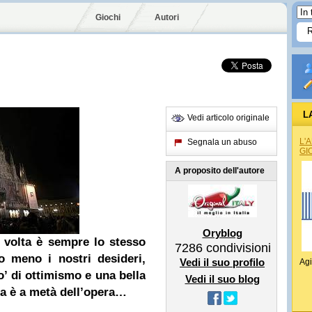
Giochi
Autori
L
Vedi articolo originale
L'
Segnala un abuso
GI
A proposito dell'autore
Oryblog
volta è sempre lo stesso
7286
condivisioni
o meno i nostri desideri,
Vedi il suo profilo
Agi
’ di ottimismo e una bella
Vedi il suo blog
a è a metà dell’opera…