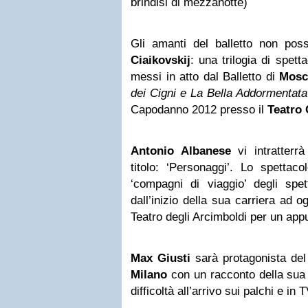
brindisi di mezzanotte)
Gli amanti del balletto non pos
Ciaikovskij
: una trilogia di spett
messi in atto dal Balletto di
Mosc
dei Cigni e La Bella Addormentata
Capodanno 2012 presso il
Teatro
Antonio Albanese
vi intratterr
titolo: ‘Personaggi’. Lo spettaco
‘compagni di viaggio’ degli spet
dall’inizio della sua carriera ad o
Teatro degli Arcimboldi per un a
Max Giusti
sarà protagonista del
Milano
con un racconto della sua 
difficoltà all’arrivo sui palchi e in T