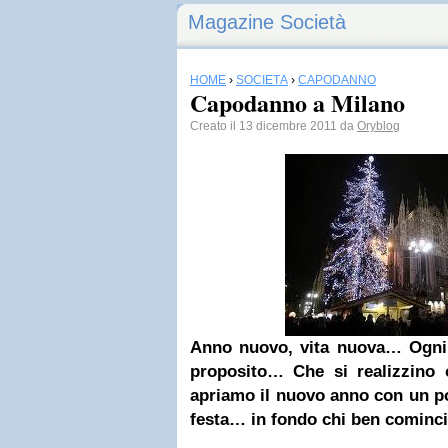
Magazine Società
HOME
›
SOCIETÀ
›
CAPODANNO
Capodanno a Milano
Creato il 13 dicembre 2011 da
Oryblog
Anno nuovo, vita nuova… Ogni 
proposito… Che si realizzino 
apriamo il nuovo anno con un po
festa… in fondo chi ben cominci