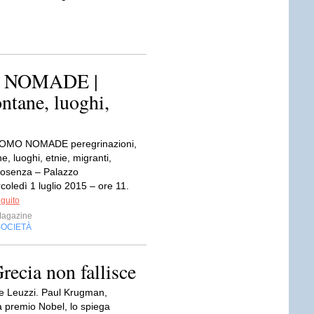
 NOMADE |
ontane, luoghi,
UOMO NOMADE peregrinazioni,
ne, luoghi, etnie, migranti,
osenza – Palazzo
oledì 1 luglio 2015 – ore 11.
eguito
Magazine
SOCIETÀ
ecia non fallisce
e Leuzzi. Paul Krugman,
 premio Nobel, lo spiega