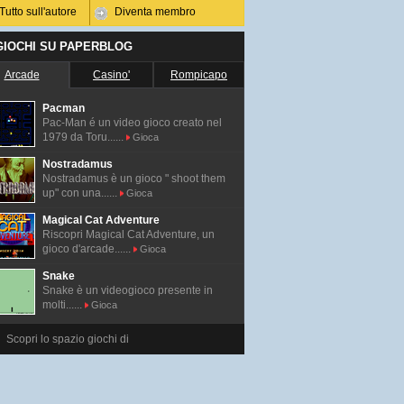
Tutto sull'autore
Diventa membro
 GIOCHI SU PAPERBLOG
Arcade
Casino'
Rompicapo
Pacman
Pac-Man é un video gioco creato nel
1979 da Toru......
Gioca
Nostradamus
Nostradamus è un gioco " shoot them
up" con una......
Gioca
Magical Cat Adventure
Riscopri Magical Cat Adventure, un
gioco d'arcade......
Gioca
Snake
Snake è un videogioco presente in
molti......
Gioca
Scopri lo spazio giochi di