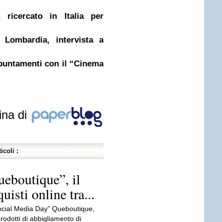
a ricercato in Italia per
 Lombardia, intervista a
ppuntamenti con il “Cinema
ina di
icoli :
ueboutique”, il
isti online tra...
Social Media Day” Queboutique,
odotti di abbigliamento di