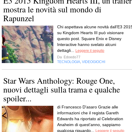
E3 2015 Kingdom Hearts III, un trailer
mostra le novità sul mondo di
Rapunzel
Chi aspettava alcune novità dall’E3 201
su Kingdom Hearts III può visionare
questo post. Square Enix e Disney
Interactive hanno svelato alcuni
dettagli...
Leggere il seguito
Da
Edoedo77
TECNOLOGIA
VIDEOGIOCHI
,
Star Wars Anthology: Rouge One,
nuovi dettagli sulla trama e qualche
spoiler...
di Francesco D'asaro Grazie alle
informazioni che il regista Gareth
Edwards ha riportato al Celebration
Anaheim di quest'anno, sappiamo
qualcosa riguardo...
Leggere il seguito