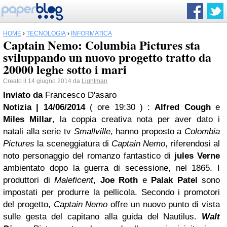
HOME
›
TECNOLOGIA
›
INFORMATICA
Captain Nemo: Columbia Pictures sta
sviluppando un nuovo progetto tratto da
20000 leghe sotto i mari
Creato il 14 giugno 2014 da
Lightman
Inviato da
Francesco D'asaro
Notizia | 14/06/2014
( ore 19:30 )
:
Alfred Cough
e
Miles Millar
, la coppia creativa nota per aver dato i
natali alla serie tv
Smallville
, hanno proposto a
Colombia
Pictures
la sceneggiatura di
Captain Nemo
, riferendosi al
noto personaggio del romanzo fantastico di
jules Verne
ambientato dopo la guerra di secessione, nel 1865. I
produttori di
Maleficent
,
Joe Roth
e
Palak Patel
sono
impostati per produrre la pellicola. Secondo i promotori
del progetto,
Captain Nemo
offre un nuovo punto di vista
sulle gesta del capitano alla guida del Nautilus.
Walt