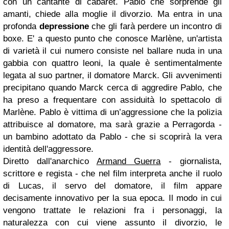
con un cantante di cabaret. Pablo che sorprende gli
amanti, chiede alla moglie il divorzio. Ma entra in una
profonda
depressione
che gli farà perdere un incontro di
boxe. E' a questo punto che conosce Marlène, un'artista
di varietà il cui numero consiste nel ballare nuda in una
gabbia con quattro leoni, la quale è sentimentalmente
legata al suo partner, il domatore Marck. Gli avvenimenti
precipitano quando Marck cerca di aggredire Pablo, che
ha preso a frequentare con assiduità lo spettacolo di
Marlène. Pablo è vittima di un’aggressione che la polizia
attribuisce al domatore, ma sarà grazie a Perragorda -
un bambino adottato da Pablo - che si scoprirà la vera
identità dell'aggressore.
Diretto dall'anarchico
Armand Guerra
- giornalista,
scrittore e regista - che nel film interpreta anche il ruolo
di Lucas, il servo del domatore, il film appare
decisamente innovativo per la sua epoca. Il modo in cui
vengono trattate le relazioni fra i personaggi, la
naturalezza con cui viene assunto il divorzio, le