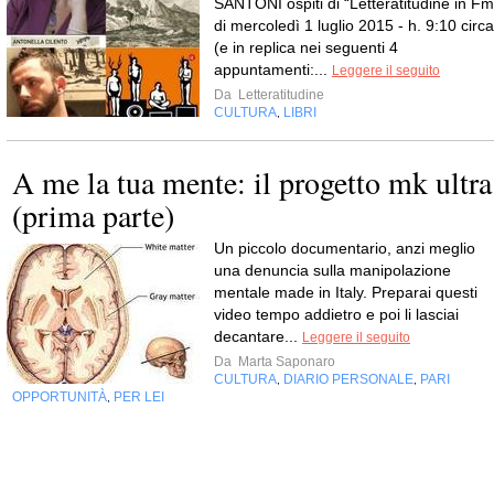
SANTONI ospiti di “Letteratitudine in Fm
di mercoledì 1 luglio 2015 - h. 9:10 circa
(e in replica nei seguenti 4
appuntamenti:...
Leggere il seguito
Da
Letteratitudine
CULTURA
LIBRI
,
A me la tua mente: il progetto mk ultra
(prima parte)
Un piccolo documentario, anzi meglio
una denuncia sulla manipolazione
mentale made in Italy. Preparai questi
video tempo addietro e poi li lasciai
decantare...
Leggere il seguito
Da
Marta Saponaro
CULTURA
DIARIO PERSONALE
PARI
,
,
OPPORTUNITÀ
PER LEI
,