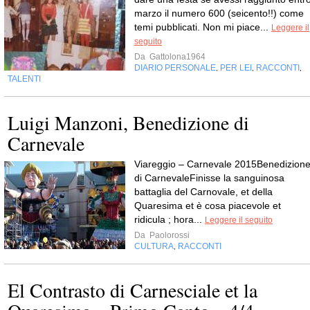
marzo il numero 600 (seicento!!) come
temi pubblicati. Non mi piace...
Leggere il
seguito
Da
Gattolona1964
DIARIO PERSONALE
PER LEI
RACCONTI
,
,
,
TALENTI
Luigi Manzoni, Benedizione di
Carnevale
Viareggio – Carnevale 2015Benedizion
di CarnevaleFinisse la sanguinosa
battaglia del Carnovale, et della
Quaresima et è cosa piacevole et
ridicula ; hora...
Leggere il seguito
Da
Paolorossi
CULTURA
RACCONTI
,
El Contrasto di Carnesciale et la