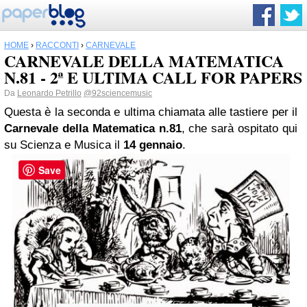
HOME
›
RACCONTI
›
CARNEVALE
CARNEVALE DELLA MATEMATICA
N.81 - 2ª E ULTIMA CALL FOR PAPERS
Da
Leonardo Petrillo
@92sciencemusic
Questa è la seconda e ultima chiamata alle tastiere per il
Carnevale della Matematica n.81
, che sarà ospitato qui
su Scienza e Musica il
14 gennaio
.
Save