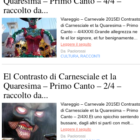
Quaresima – Primo Canto – 4/4 –
raccolto da...
Viareggio – Carnevale 2015El Contrast
di Carnesciale et la Quaresima – Primo
Canto – 4/4XXXI.Grande allegrezza ne
fe el lor signore, et fur benignamente...
Leggere il seguito
Da
Paolorossi
CULTURA
RACCONTI
,
El Contrasto di Carnesciale et la
Quaresima – Primo Canto – 2/4 –
raccolto da...
Viareggio – Carnevale 2015El Contrast
di Carnesciale et la Quaresima – Primo
Canto – 2/4XI.Et uno spicchio sentendo
bussare, dagli altri si partì con molt...
Leggere il seguito
Da
Paolorossi