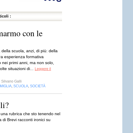
icoli :
 marmo con le
 della scuola, anzi, di più: della
era esperienza formativa
o nei primi anni, ma non solo,
lte situazioni di...
Leggere il
Silvano Galli
MIGLIA
SCUOLA
SOCIETÀ
,
,
li?
 una rubrica che sto tenendo nel
di Brevi racconti ironici su