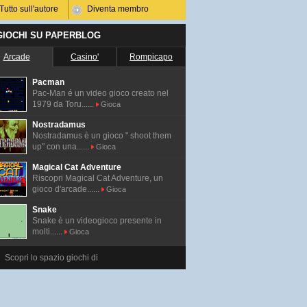
Tutto sull'autore
Diventa membro
 GIOCHI SU PAPERBLOG
Arcade
Casino'
Rompicapo
Pacman
Pac-Man é un video gioco creato nel
1979 da Toru......
Gioca
Nostradamus
Nostradamus è un gioco " shoot them
up" con una......
Gioca
Magical Cat Adventure
Riscopri Magical Cat Adventure, un
gioco d'arcade......
Gioca
Snake
Snake è un videogioco presente in
molti......
Gioca
Scopri lo spazio giochi di