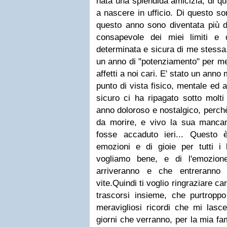
nata una splendida amicizia, di q
a nascere in ufficio. Di questo so
questo anno sono diventata più d
consapevole dei miei limiti e d
determinata e sicura di me stess
un anno di "potenziamento" per me,
affetti a noi cari. E' stato un anno 
punto di vista fisico, mentale ed
sicuro ci ha ripagato sotto molti
anno doloroso e nostalgico, perc
da morire, e vivo la sua manc
fosse accaduto ieri... Questo
emozioni e di gioie per tutti i
vogliamo bene, e di l'emozion
arriveranno e che entreranno 
vite.
Quindi ti voglio ringraziare car
trascorsi insieme, che purtroppo
meravigliosi ricordi che mi lascer
giorni che verranno, per la mia fa