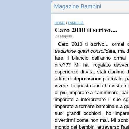
Magazine Bambini
HOME
›
FAMIGLIA
Caro 2010 ti scrivo....
Da
Mapom
Caro 2010 ti scrivo... ormai 
tradizione quasi consolidata
, ma d
fare il bilancio dall'anno ormai
dire??? Mi hai regalato davve
esperienze di vita, stati d'animo 
attimi di
depressione
più totale, p
vivere.
In questo anno ho visto mi
di più, imparare a camminare, parl
imparato a interpretare il suo sg
imparato a tornare bambina e a gu
suoi grandi occhioni, ho impar
divertirmi come non mai. Mi son
mondo dei bambini attraverso l'asil