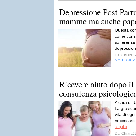
Depressione Post Part
mamme ma anche pap
Questa cond
come conse
sofferenza 
depression
Da
Chiara1
MATERNITÀ
Ricevere aiuto dopo il 
consulenza psicologic
A cura di:
La gravida
vita di og
necessario 
seguito
Da
Chiara1