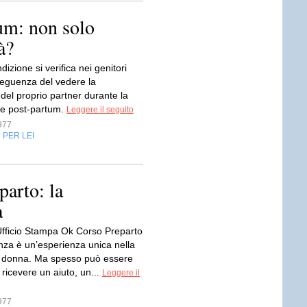
um: non solo
à?
izione si verifica nei genitori
guenza del vedere la
del proprio partner durante la
e post-partum.
Leggere il seguito
977
PER LEI
,
parto: la
a
 Ufficio Stampa Ok Corso Preparto
nza è un’esperienza unica nella
ni donna. Ma spesso può essere
ricevere un aiuto, un...
Leggere il
977