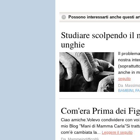
Possono interessarti anche questi art
Studiare scolpendo il
unghie
Il problema
nostra int
(soprattutt
anche in mo
seguito
Da
Massimo 
BAMBINI
FA
,
Com'era Prima dei Fig
Ciao amiche.Volevo condividere con voi
mio Blog "Mani di Mamma Carla"Si tratta 
com'è cambiata la...
Leggere il seguito
Da
Mammeindifficoltà