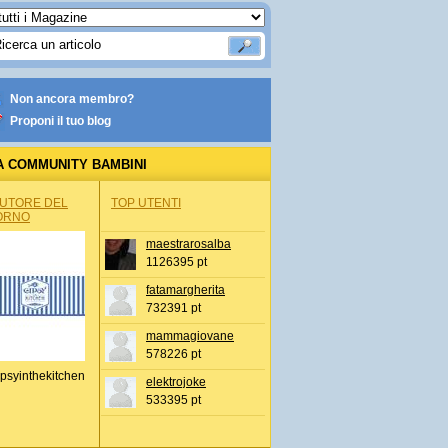
Non ancora membro?
Proponi il tuo blog
A COMMUNITY BAMBINI
AUTORE DEL
TOP UTENTI
ORNO
maestrarosalba
1126395 pt
fatamargherita
732391 pt
mammagiovane
578226 pt
psyinthekitchen
elektrojoke
533395 pt