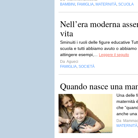
BAMBINI
FAMIGLIA
MATERNITÀ
SCUOLA
,
,
,
Nell’era moderna assen
vita
Sminuiti i ruoli delle figure educative Tu
scuola e tutti abbiamo avuto o abbiamo 
attingere esempi,...
Leggere il seguito
Da
Agueci
FAMIGLIA
SOCIETÀ
,
Quando nasce una m
Una delle 
maternità 
che “quan
anche un
Da
Mammach
MATERNITÀ