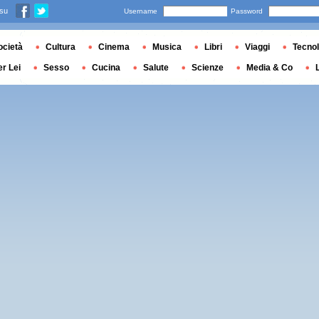
 su
Username
Password
ocietà
Cultura
Cinema
Musica
Libri
Viaggi
Tecnol
er Lei
Sesso
Cucina
Salute
Scienze
Media & Co