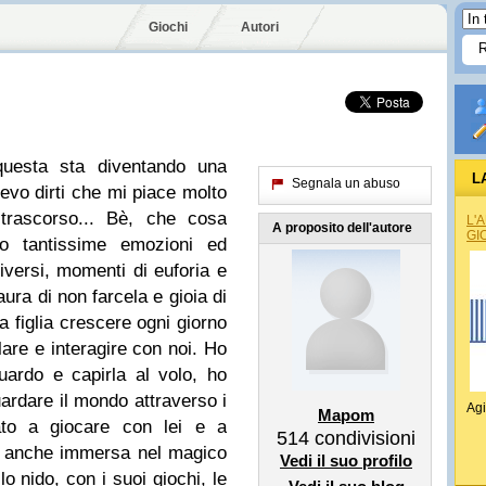
Giochi
Autori
questa sta diventando una
L
Segnala un abuso
evo dirti che mi piace molto
 trascorso... Bè, che cosa
L'
A proposito dell'autore
GI
ro tantissime emozioni ed
diversi, momenti di euforia e
aura di non farcela e gioia di
a figlia crescere ogni giorno
are e interagire con noi. Ho
uardo e capirla al volo, ho
ardare il mondo attraverso i
Agi
Mapom
ato a giocare con lei e a
514
condivisioni
o anche immersa nel magico
Vedi il suo profilo
o nido, con i suoi giochi, le