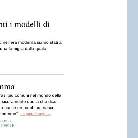
ti i modelli di
tti nell’era moderna siamo stati a
una famiglia dalla quale
amma
frasi più comuni nel mondo della
è sicuramente quella che dice
do nasce un bambino, nasce
a mamma“.
Leggere il seguito
evita
PER LEI
,