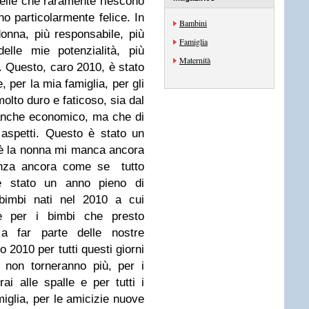
uelle che raramente riescono
no particolarmente felice. In
Bambini
onna, più responsabile, più
Famiglia
elle mie potenzialità, più
Maternità
a.
Questo, caro 2010, è stato
 per la mia famiglia, per gli
molto duro e faticoso, sia dal
 anche economico, ma che di
 aspetti. Questo è stato un
hè la nonna mi manca ancora
anza ancora come se tutto
 è stato un anno pieno di
 bimbi nati nel 2010 a cui
e per i bimbi che presto
a far parte delle nostre
o 2010 per tutti questi giorni
 non torneranno più, per i
ai alle spalle e per tutti i
miglia, per le amicizie nuove