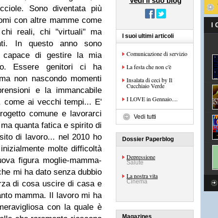
Vedi il suo blog
icciole. Sono diventata più
omi con altre mamme come
I
hi reali, chi "virtuali" ma
I suoi ultimi articoli
anti. In questo anno sono
Comunicazione di servizio
ù capace di gestire la mia
o. Essere genitori ci ha
La festa che non c'è
, ma non nascondo momenti
Insalata di ceci by Il
Cucchiaio Verde
omprensioni e la immancabile
I LOVE in Gennaio....
, come ai vecchi tempi... E'
progetto comune e lavorarci
Vedi tutti
ma quanta fatica e spirito di
sito di lavoro... nel 2010 ho
Dossier Paperblog
inizialmente molte difficoltà
Depressione
nuova figura moglie-mamma-
Salute
 che mi ha dato senza dubbio
La nostra vita
Cinema
rza di cosa uscire di casa e
anto mamma. Il lavoro mi ha
eravigliosa con la quale è
Magazines