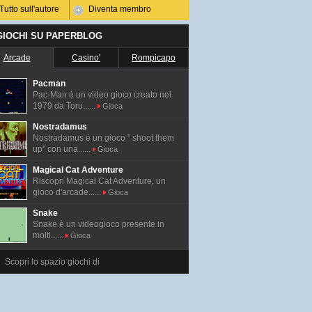
Tutto sull'autore
Diventa membro
 GIOCHI SU PAPERBLOG
Arcade
Casino'
Rompicapo
Pacman
Pac-Man é un video gioco creato nel
1979 da Toru......
Gioca
Nostradamus
Nostradamus è un gioco " shoot them
up" con una......
Gioca
Magical Cat Adventure
Riscopri Magical Cat Adventure, un
gioco d'arcade......
Gioca
Snake
Snake è un videogioco presente in
molti......
Gioca
Scopri lo spazio giochi di