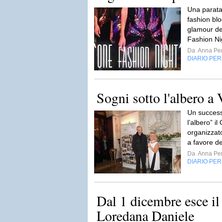
Una parata d
fashion blo
glamour de
Fashion Ni
Da
Anna Per
DIARIO PE
Sogni sotto l'albero a
Un success
l’albero” i
organizzat
a favore de
Da
Anna Per
DIARIO PE
Dal 1 dicembre esce il
Loredana Daniele