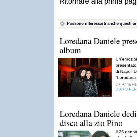
Ritornare alla prima pag
Possono interessarti anche questi art
Loredana Daniele pres
album
Un'emozion
presentato 
di Napoli 
"Loredana 
Da
Anna Per
DIARIO PE
Loredana Daniele dedi
disco alla zio Pino
Il 26 genna