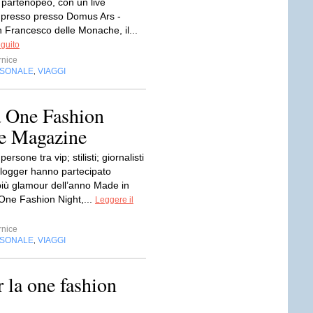
 partenopeo, con un live
presso presso Domus Ars -
 Francesco delle Monache, il...
eguito
nice
RSONALE
VIAGGI
,
a One Fashion
fe Magazine
ersone tra vip; stilisti; giornalisti
blogger hanno partecipato
 più glamour dell’anno Made in
 One Fashion Night,...
Leggere il
nice
RSONALE
VIAGGI
,
r la one fashion