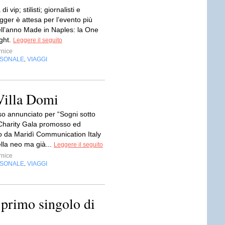
i vip; stilisti; giornalisti e
gger è attesa per l’evento più
ll’anno Made in Naples: la One
ght.
Leggere il seguito
nice
RSONALE
VIAGGI
,
 Villa Domi
o annunciato per “Sogni sotto
l Charity Gala promosso ed
o da Maridì Communication Italy
lla neo ma già...
Leggere il seguito
nice
RSONALE
VIAGGI
,
 primo singolo di