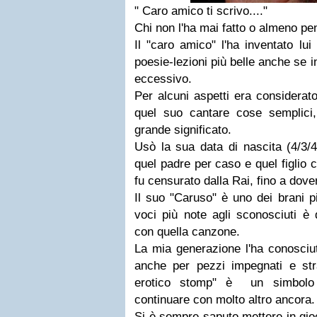
" Caro amico ti scrivo...."
Chi non l'ha mai fatto o almeno pe
Il "caro amico" l'ha inventato lu
poesie-lezioni più belle anche se i
eccessivo.
Per alcuni aspetti era considerato,
quel suo cantare cose semplici
grande significato.
Usò la sua data di nascita (4/3/4
quel padre per caso e quel figli
fu censurato dalla Rai, fino a dove
Il suo "Caruso" è uno dei brani p
voci più note agli sconosciuti è
con quella canzone.
La mia generazione l'ha conosciu
anche per pezzi impegnati e stra
erotico stomp" è un simbolo 
continuare con molto altro ancora.
Si è sempre saputo mettere in gio