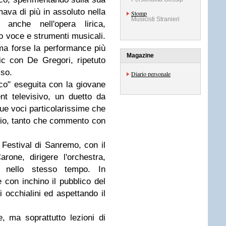
mava di più in assoluto nella
Stomp
Musicisti Stranieri
 anche nell'opera lirica,
do voce e strumenti musicali.
 ma forse la performance più
Magazine
c con De Gregori, ripetuto
sso.
Diario personale
co" eseguita con la giovane
nt televisivo, un duetto da
due voci particolarissime che
io, tanto che commento con
 Festival di Sanremo, con il
rone, dirigere l'orchestra,
 nello stesso tempo. In
e con inchino il pubblico del
oi occhialini ed aspettando il
 ma soprattutto lezioni di