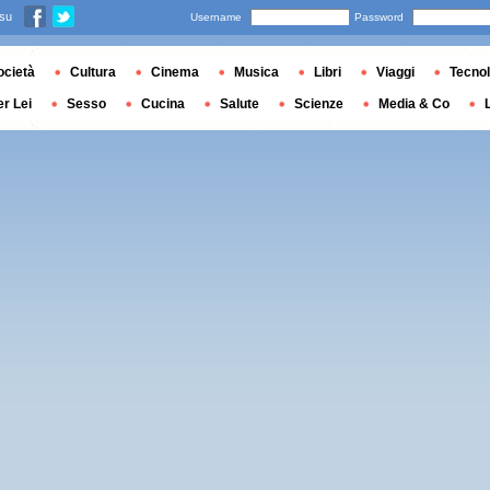
 su
Username
Password
ocietà
Cultura
Cinema
Musica
Libri
Viaggi
Tecnol
er Lei
Sesso
Cucina
Salute
Scienze
Media & Co