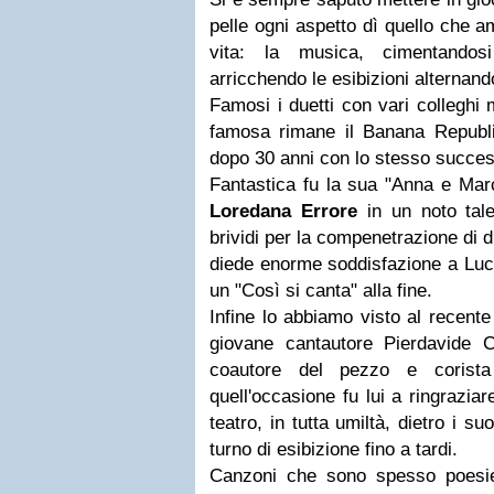
pelle ogni aspetto dì quello che a
vita: la musica, cimentandosi
arricchendo le esibizioni alternan
Famosi i duetti con vari colleghi
famosa rimane il Banana Republi
dopo 30 anni con lo stesso succe
Fantastica fu la sua "Anna e Mar
Loredana
Errore
in un noto tale
brividi per la compenetrazione di 
diede enorme soddisfazione a Luc
un "Così si canta" alla fine.
Infine lo abbiamo visto al recente
giovane cantautore Pierdavide Ca
coautore del pezzo e corista
quell'occasione fu lui a ringraziar
teatro, in tutta umiltà, dietro i su
turno di esibizione fino a tardi.
Canzoni che sono spesso poesie,