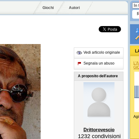
Giochi
Autori
L
Vedi articolo originale
L'
Segnala un abuso
GI
A proposito dell'autore
Agi
Drittorovescio
1232
condivisioni