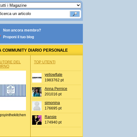
Non ancora membro?
Proponi il tuo blog
A COMMUNITY DIARIO PERSONALE
AUTORE DEL
TOP UTENTI
ORNO
yellowflate
1983762 pt
Anna Pernice
201016 pt
simonina
176695 pt
psyinthekitchen
Ransie
174940 pt