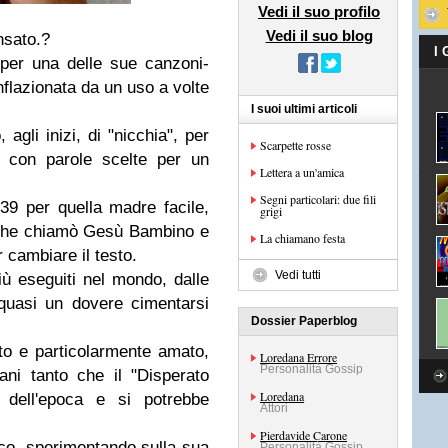
Vedi il suo profilo
Vedi il suo blog
nsato.?
I
i per una delle sue canzoni-
nflazionata da un uso a volte
I suoi ultimi articoli
 agli inizi, di "nicchia", per
Scarpette rosse
, con parole scelte per un
Lettera a un'amica
Segni particolari: due fili
39 per quella madre facile,
grigi
o che chiamò Gesù Bambino e
La chiamano festa
r cambiare il testo.
Vedi tutti
iù eseguiti nel mondo, dalle
 quasi un dovere cimentarsi
Dossier Paperblog
to e particolarmente amato,
Loredana Errore
Personalità Gossip
ni tanto che il "Disperato
Loredana
dell'epoca e si potrebbe
Attori
Pierdavide Carone
co, sperimentando sulla sua
Personalità Gossip