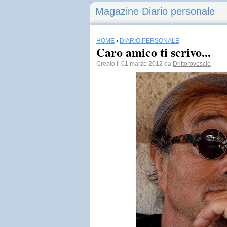
Magazine Diario personale
HOME
›
DIARIO PERSONALE
Caro amico ti scrivo...
Creato il 01 marzo 2012 da
Drittorovescio