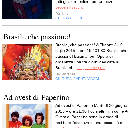
tutti gli store online, un romanzo...
Leggere il seguito
Da
Ilary
CULTURA
LIBRI
,
Brasile che passione!
Brasile, che passione! A Firenze 8-10
luglio 2015 – ore 19 / 01.30 Brasile, che
passione! Baiana Tour Operator
organizza una tre giorni dedicata al
Brasile al...
Leggere il seguito
Da
Wfirenze
CULTURA
EVENTI
VIAGGI
,
,
Ad ovest di Paperino
Ad ovest di Paperino Martedì 30 giugno
2015 – ore 21.30 Pochi altri film come A
Ovest di Paperino sono in grado di
restituire l’essenza di una toscanità e