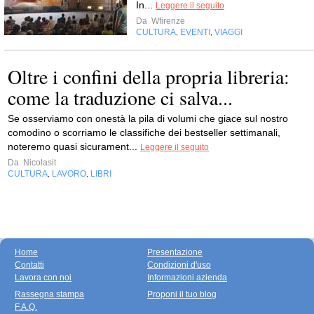
In...
Leggere il seguito
Da
Wfirenze
CULTURA
EVENTI
VIAGGI
,
,
Oltre i confini della propria libreria:
come la traduzione ci salva...
Se osserviamo con onestà la pila di volumi che giace sul nostro
comodino o scorriamo le classifiche dei bestseller settimanali,
noteremo quasi sicurament...
Leggere il seguito
Da
Nicolasit
CULTURA
LAVORO
LIBRI
,
,
Home
Presentazione
Contatti
Condizioni d'uso
Lavora con noi
Informazioni azienda
Rassegna stampa
Proponi il tuo blog
F.A.Q.