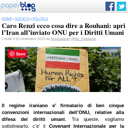
HOME
›
SOCIETÀ
›
POLITICA
Caro Renzi ecco cosa dire a Rouhani: apri
l’Iran all’inviato ONU per i Diritti Umani
Creato il 02 novembre 2015 da
Nopasdaran
@No_Pasdaran
Save
Il regime iraniano e’ firmatario di ben cinque
convenzioni internazionali dell’ONU, relative alla
difesa dei diritti umani.
Tra queste, vogliamo
sottolinearlo, c’e’ il
Covenant
Internazionale per la