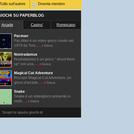
Tutto sull'autore
Diventa membro
 GIOCHI SU PAPERBLOG
Arcade
Casino'
Rompicapo
Pacman
Pac-Man é un video gioco creato nel
1979 da Toru......
Gioca
Nostradamus
Nostradamus è un gioco " shoot them
up" con una......
Gioca
Magical Cat Adventure
Riscopri Magical Cat Adventure, un
gioco d'arcade......
Gioca
Snake
Snake è un videogioco presente in
molti......
Gioca
Scopri lo spazio giochi di