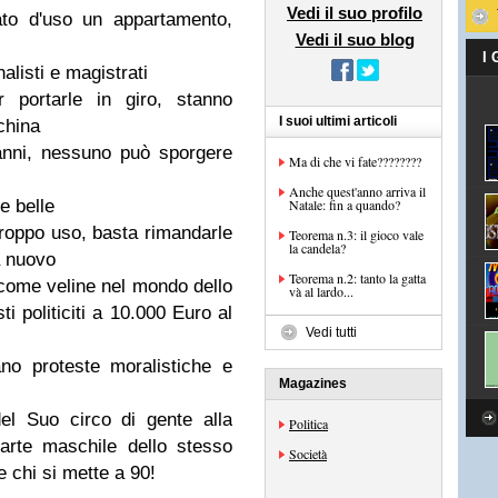
Vedi il suo profilo
ato d'uso un appartamento,
Vedi il suo blog
I
listi e magistrati
 portarle in giro, stanno
I suoi ultimi articoli
china
nni, nessuno può sporgere
Ma di che vi fate????????
Anche quest'anno arriva il
e belle
Natale: fin a quando?
troppo uso, basta rimandarle
Teorema n.3: il gioco vale
la candela?
 a nuovo
Teorema n.2: tanto la gatta
come veline nel mondo dello
và al lardo...
 politiciti a 10.000 Euro al
Vedi tutti
no proteste moralistiche e
Magazines
el Suo circo di gente alla
Politica
parte maschile dello stesso
Società
e chi si mette a 90!