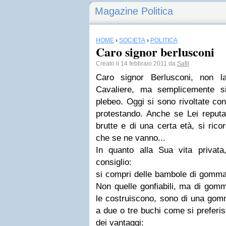
Magazine Politica
HOME
›
SOCIETÀ
›
POLITICA
Caro signor berlusconi
Creato il 14 febbraio 2011 da
Safil
Caro signor Berlusconi, non l
Cavaliere, ma semplicemente si
plebeo. Oggi si sono rivoltate con
protestando. Anche se Lei reput
brutte e di una certa età, si ric
che se ne vanno...
In quanto alla Sua vita privat
consiglio:
si compri delle bambole di gomma 
Non quelle gonfiabili, ma di gom
le costruiscono, sono di una gom
a due o tre buchi come si prefer
dei vantaggi: