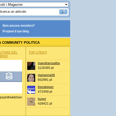
Non ancora membro?
Proponi il tuo blog
A COMMUNITY POLITICA
AUTORE DEL
TOP UTENTI
ORNO
maestrarosalba
1126395 pt
marianna06
602991 pt
freeskipper
472459 pt
psyinthekitchen
hugor
428421 pt