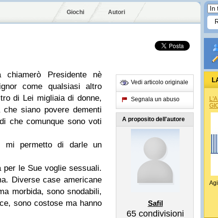
Giochi
Autori
a chiamerò Presidente nè
L
Vedi articolo originale
gnor come qualsiasi altro
tro di Lei migliaia di donne,
L'
Segnala un abuso
GI
a che siano povere dementi
A proposito dell'autore
ordi che comunque sono voti
a, mi permetto di darle un
per le Sue voglie sessuali.
ma. Diverse case americane
Agi
ma morbida, sono snodabili,
isce, sono costose ma hanno
Safil
65
condivisioni