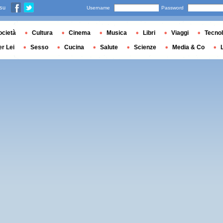
 su
Username
Password
ocietà
Cultura
Cinema
Musica
Libri
Viaggi
Tecnol
er Lei
Sesso
Cucina
Salute
Scienze
Media & Co