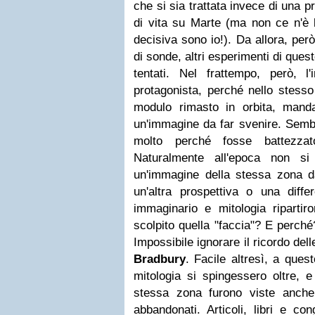
che si sia trattata invece di una 
di vita su Marte (ma non ce n'è 
decisiva sono io!). Da allora, per
di sonde, altri esperimenti di ques
tentati. Nel frattempo, però, 
protagonista, perché nello stesso
modulo rimasto in orbita, mand
un'immagine da far svenire. Sembr
molto perché fosse battezzat
Naturalmente all'epoca non si 
un'immagine della stessa zona da
un'altra prospettiva o una diffe
immaginario e mitologia ripartir
scolpito quella "faccia"? E perch
Impossibile ignorare il ricordo del
Bradbury
. Facile altresì, a que
mitologia si spingessero oltre, e 
stessa zona furono viste anche p
abbandonati. Articoli, libri e cong