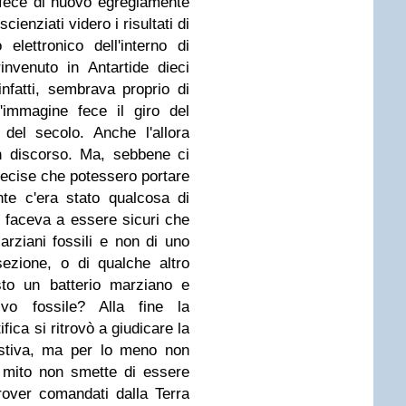
fece di nuovo egregiamente
ienziati videro i risultati di
elettronico dell'interno di
nvenuto in Antartide dieci
nfatti, sembrava proprio di
L'immagine fece il giro del
del secolo. Anche l'allora
n discorso. Ma, sebbene ci
recise che potessero portare
nte c'era stato qualcosa di
i faceva a essere sicuri che
marziani fossili e non di uno
ezione, o di qualche altro
to un batterio marziano e
ivo fossile? Alla fine la
ica si ritrovò a giudicare la
estiva, ma per lo meno non
l mito non smette di essere
over comandati dalla Terra