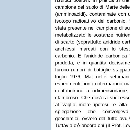
risultati positivi. In pratica si t
campione del suolo di Marte delle
(amminoacidi), contaminate con u
isotopo radioattivo del carbonio.
stata presente nel campione di s
metabolizzato le sostanze nutrien
di scarto (soprattutto anidride ca
anch'essi marcati con lo stess
carbonio. E l'anidride carbonica 
prodotta, e in quantità decisame
furono rumori di bottiglie stappat
luglio 1976. Ma, nelle settimane
esperimenti non confermarono mai 
contribuirono a ridimensionarne 
clamoroso. Che cos'era success
al vaglio molte ipotesi, e all
spiegazione che coinvolgev
geochimici, ovvero del tutto avul
Tuttavia c'è ancora chi (il Prof. L