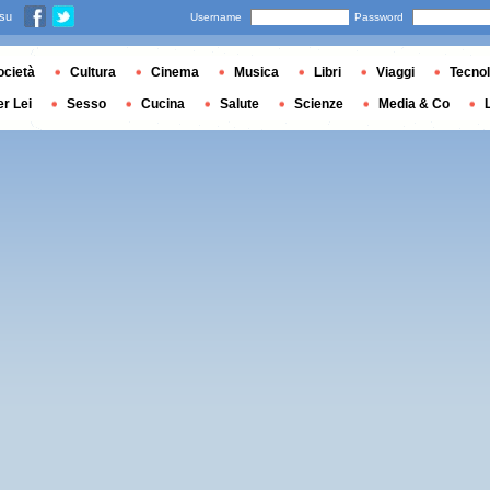
 su
Username
Password
ocietà
Cultura
Cinema
Musica
Libri
Viaggi
Tecnol
er Lei
Sesso
Cucina
Salute
Scienze
Media & Co