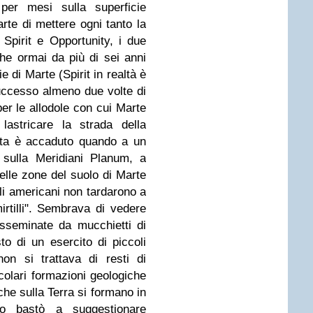
per mesi sulla superficie
arte di mettere ogni tanto la
pirit e Opportunity, i due
che ormai da più di sei anni
e di Marte (Spirit in realtà è
ccesso almeno due volte di
per le allodole con cui Marte
lastricare la strada della
ta è accaduto quando a un
 sulla Meridiani Planum, a
elle zone del suolo di Marte
gli americani non tardarono a
irtilli". Sembrava di vedere
isseminate da mucchietti di
to di un esercito di piccoli
on si trattava di resti di
ticolari formazioni geologiche
nche sulla Terra si formano in
o bastò a suggestionare