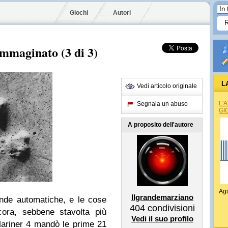
Giochi
Autori
immaginato (3 di 3)
L
Vedi articolo originale
L'
Segnala un abuso
GI
A proposito dell'autore
Agi
Ilgrandemarziano
sonde automatiche, e le cose
404
condivisioni
cora, sebbene stavolta più
Vedi il suo profilo
Mariner 4 mandò le prime 21