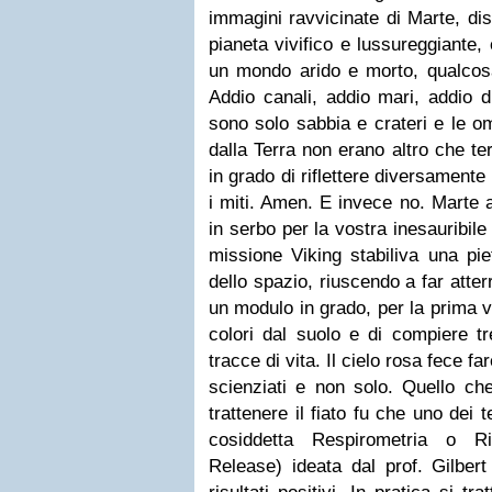
immagini ravvicinate di Marte, dis
pianeta vivifico e lussureggiante
un mondo arido e morto, qualcosa
Addio canali, addio mari, addio d
sono solo sabbia e crateri e le 
dalla Terra non erano altro che ter
in grado di riflettere diversamente l
i miti. Amen. E invece no. Marte 
in serbo per la vostra inesauribil
missione Viking stabiliva una piet
dello spazio, riuscendo a far att
un modulo in grado, per la prima v
colori dal suolo e di compiere tr
tracce di vita. Il cielo rosa fece fa
scienziati e non solo. Quello che
trattenere il fiato fu che uno dei 
cosiddetta
Respirometria
o
R
Release
) ideata dal prof. Gilber