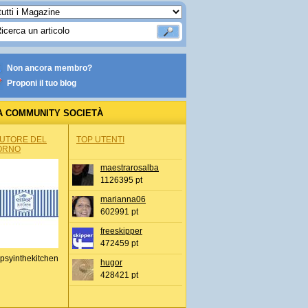
Non ancora membro?
Proponi il tuo blog
A COMMUNITY SOCIETÀ
AUTORE DEL
TOP UTENTI
ORNO
maestrarosalba
1126395 pt
marianna06
602991 pt
freeskipper
472459 pt
psyinthekitchen
hugor
428421 pt