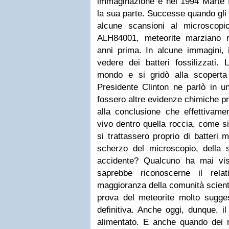
immaginazione e nel 1994 Marte 
la sua parte. Successe quando gli sc
alcune scansioni al microscopio 
ALH84001, meteorite marziano ri
anni prima. In alcune immagini, i
vedere dei batteri fossilizzati. 
mondo e si gridò alla scoperta 
Presidente Clinton ne parlò in u
fossero altre evidenze chimiche p
alla conclusione che effettivame
vivo dentro quella roccia, come s
si trattassero proprio di batteri 
scherzo del microscopio, della s
accidente? Qualcuno ha mai vis
saprebbe riconoscerne il relat
maggioranza della comunità scientif
prova del meteorite molto sugg
definitiva. Anche oggi, dunque, i
alimentato. E anche quando dei r