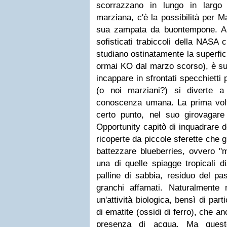
scorrazzano in lungo in largo 
marziana, c'è la possibilità per M
sua zampata da buontempone. A S
sofisticati trabiccoli della NASA 
studiano ostinatamente la superfici
ormai KO dal marzo scorso), è su
incappare in sfrontati specchietti 
(o noi marziani?) si diverte a 
conoscenza umana. La prima vol
certo punto, nel suo girovagare
Opportunity capitò di inquadrare d
ricoperte da piccole sferette che 
battezzare
blueberries
, ovvero "m
una di quelle spiagge tropicali d
palline di sabbia, residuo del pas
granchi affamati. Naturalmente n
un'attività biologica, bensì di par
di ematite (ossidi di ferro), che a
presenza di acqua. Ma quest