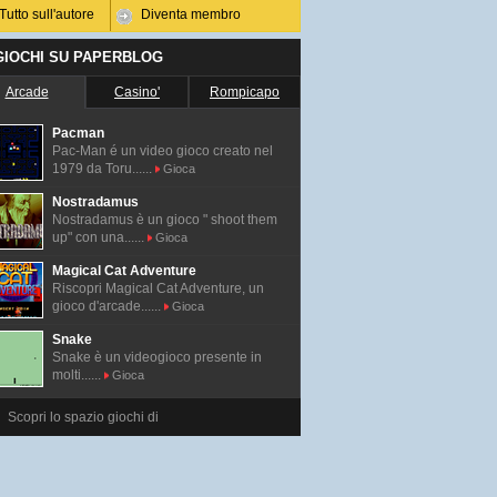
Tutto sull'autore
Diventa membro
 GIOCHI SU PAPERBLOG
Arcade
Casino'
Rompicapo
Pacman
Pac-Man é un video gioco creato nel
1979 da Toru......
Gioca
Nostradamus
Nostradamus è un gioco " shoot them
up" con una......
Gioca
Magical Cat Adventure
Riscopri Magical Cat Adventure, un
gioco d'arcade......
Gioca
Snake
Snake è un videogioco presente in
molti......
Gioca
Scopri lo spazio giochi di