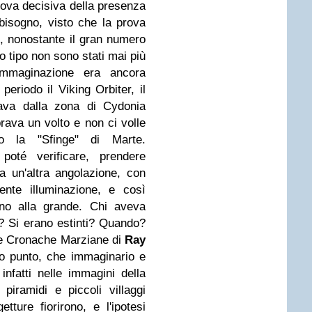
prova decisiva della presenza
bisogno, visto che la prova
ò, nonostante il gran numero
to tipo non sono stati mai più
l'immaginazione era ancora
 periodo il
Viking Orbiter
, il
ava dalla zona di Cydonia
ava un volto e non ci volle
o la "Sfinge" di Marte.
poté verificare, prendere
 un'altra angolazione, con
rente illuminazione, e così
ono alla grande. Chi aveva
é? Si erano estinti? Quando?
le
Cronache Marziane
di
Ray
sto punto, che immaginario e
infatti nelle immagini della
iramidi e piccoli villaggi
etture fiorirono, e l'ipotesi