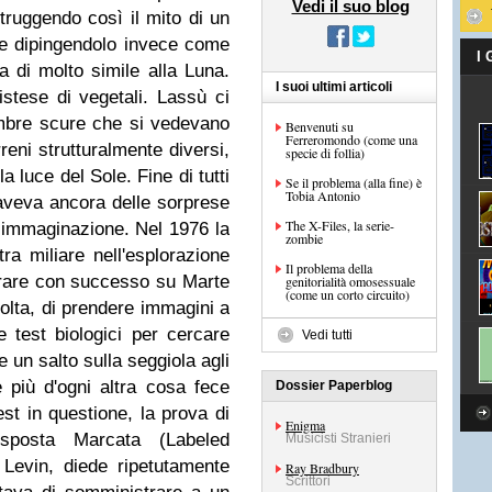
Vedi il suo blog
truggendo così il mito di un
, e dipingendolo invece come
I
 di molto simile alla Luna.
I suoi ultimi articoli
istese di vegetali. Lassù ci
ombre scure che si vedevano
Benvenuti su
Ferreromondo (come una
reni strutturalmente diversi,
specie di follia)
a luce del Sole. Fine di tutti
Se il problema (alla fine) è
Tobia Antonio
aveva ancora delle sorprese
The X-Files, la serie-
e immaginazione. Nel 1976 la
zombie
ra miliare nell'esplorazione
Il problema della
errare con successo su Marte
genitorialità omosessuale
(come un corto circuito)
olta, di prendere immagini a
e test biologici per cercare
Vedi tutti
re un salto sulla seggiola agli
 più d'ogni altra cosa fece
Dossier Paperblog
test in questione, la prova di
Enigma
isposta Marcata
(
Labeled
Musicisti Stranieri
t Levin, diede ripetutamente
Ray Bradbury
Scrittori