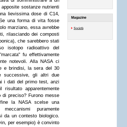
rattava di somministrare a un
 apposite sostanze nutrienti
na lievissima dose di C14,
Magazine
 Se una forma di vita fosse
uolo marziano, essa avrebbe
Società
ti, rilasciando dei composti
rbonica), che sarebbero stati
o isotopo radioattivo del
"marcata" fu effettivamente
nte notevoli. Alla NASA ci
e e brindisi, la sera del 30
 successive, gli altri due
i dati del primo test, anzi
il risultato apparentemente
o di preciso? Furono messe
a fine la NASA scelse una
a meccanismi puramente
si da un contesto biologico.
evin, per esempio) è convinto