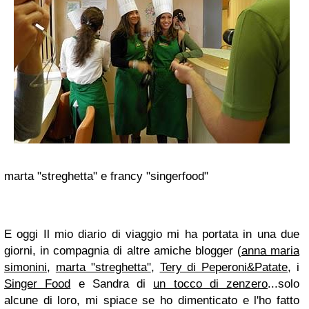
marta "streghetta" e francy "singerfood"
E oggi Il mio diario di viaggio mi ha portata in una due
giorni, in compagnia di altre amiche blogger (
anna maria
simonini
,
marta "streghetta"
,
Tery di Peperoni&Patate
, i
Singer Food
e Sandra di
un tocco di zenzero
...solo
alcune di loro, mi spiace se ho dimenticato e l'ho fatto