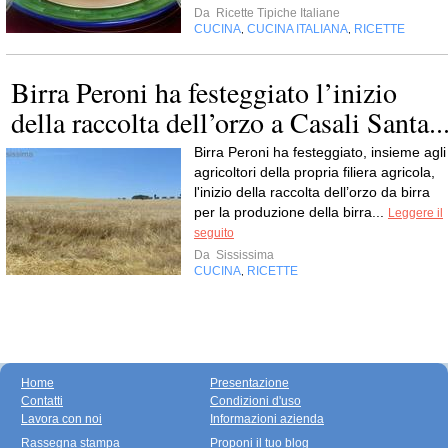
Da
Ricette Tipiche Italiane
CUCINA
CUCINA ITALIANA
RICETTE
,
,
Birra Peroni ha festeggiato l’inizio
della raccolta dell’orzo a Casali Santa..
Birra Peroni ha festeggiato, insieme agli
agricoltori della propria filiera agricola,
l'inizio della raccolta dell’orzo da birra
per la produzione della birra...
Leggere il
seguito
Da
Sississima
CUCINA
RICETTE
,
Home
Presentazione
Contatti
Condizioni d'uso
Lavora con noi
Informazioni azienda
Rassegna stampa
Proponi il tuo blog