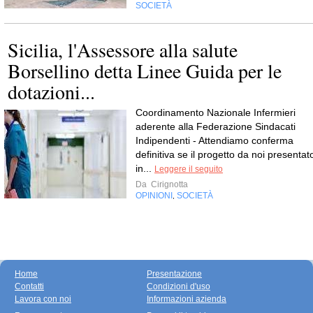
SOCIETÀ
Sicilia, l'Assessore alla salute
Borsellino detta Linee Guida per le
dotazioni...
Coordinamento Nazionale Infermieri
aderente alla Federazione Sindacati
Indipendenti - Attendiamo conferma
definitiva se il progetto da noi presentat
in...
Leggere il seguito
Da
Cirignotta
OPINIONI
SOCIETÀ
,
Home
Presentazione
Contatti
Condizioni d'uso
Lavora con noi
Informazioni azienda