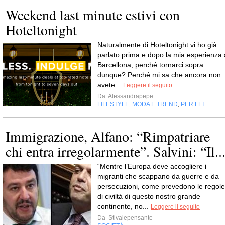
Weekend last minute estivi con
Hoteltonight
Naturalmente di Hoteltonight vi ho già
parlato prima e dopo la mia esperienza 
Barcellona, perché tornarci sopra
dunque? Perché mi sa che ancora non
avete...
Leggere il seguito
Da
Alessandrapepe
LIFESTYLE
MODA E TREND
PER LEI
,
,
Immigrazione, Alfano: “Rimpatriare
chi entra irregolarmente”. Salvini: “Il..
“Mentre l’Europa deve accogliere i
migranti che scappano da guerre e da
persecuzioni, come prevedono le regole
di civiltà di questo nostro grande
continente, no...
Leggere il seguito
Da
Stivalepensante