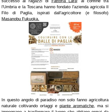
successo ai ragazzi di
Fattoria Lara
: al confine tra
l'Umbria e la Toscana hanno fondato l'azienda agricola Il
Filo di Paglia, ispirati dall'agricoltore (e filosofo)
Masanobu Fukuoka.
In questo angolo di paradiso non solo fanno agricoltura
naturale coltivando ortaggi e
piante aromatiche
, ma si
impegnano a trasformare il luogo che abitano ormai da