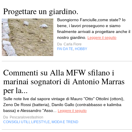
Progettare un giardino.
Buongiorno Fanciulle,come state? Io
bene, i lavori proseguono e siamo
finalmente arrivati a progettare anche il
nostro giardino.
Leggere il seguito
Da
Carla Fiore
FAI DA TE
HOBBY
,
Commenti su Alla MFW sfilano i
marinai sognatori di Antonio Marras
per la...
Sulle note live dal sapore vintage di Mauro "Otto" Ottolini (ottoni),
Zeno De Rossi (batteria), Danilo Gallo (contrabbasso e kalimba
bassa) e Alessandro "Asso...
Leggere il seguito
Da
Pescaralovesfashion
CONSIGLI UTILI
LIFESTYLE
MODA E TREND
,
,