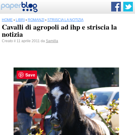
HOME
›
LIBRI
›
ROMANZI
›
STRISCIA LA NOTIZIA
Cavalli di agropoli ad ihp e striscia la
notizia
Creato il 11 aprile 2011 da
Samilla
Save