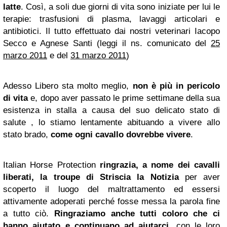
latte
. Così, a soli due giorni di vita sono iniziate per lui le
terapie: trasfusioni di plasma, lavaggi articolari e
antibiotici. Il tutto effettuato dai nostri veterinari Iacopo
Secco e Agnese Santi (leggi il ns. comunicato del
25
marzo 2011
e del
31 marzo 2011
)
Adesso Libero sta molto meglio,
non è più in pericolo
di vita
e, dopo aver passato le prime settimane della sua
esistenza in stalla a causa del suo delicato stato di
salute , lo stiamo lentamente abituando a vivere allo
stato brado,
come ogni cavallo dovrebbe vivere
.
Italian Horse Protection
ringrazia, a nome dei cavalli
liberati, la troupe di
Striscia la Notizia
per aver
scoperto il luogo del maltrattamento ed essersi
attivamente adoperati perché fosse messa la parola fine
a tutto ciò.
Ringraziamo anche tutti coloro che ci
hanno aiutato e continuano ad aiutarci
, con le loro