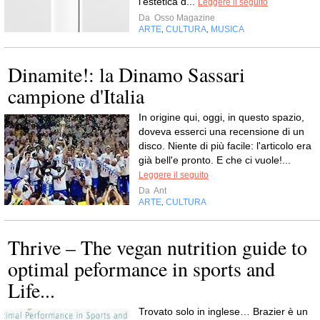
l'estetica d...
Leggere il seguito
Da
Osso Magazine
ARTE
CULTURA
MUSICA
,
,
Dinamite!: la Dinamo Sassari
campione d'Italia
In origine qui, oggi, in questo spazio,
doveva esserci una recensione di un
disco. Niente di più facile: l'articolo era
già bell'e pronto. E che ci vuole!...
Leggere il seguito
Da
Ant
ARTE
CULTURA
,
Thrive – The vegan nutrition guide to
optimal peformance in sports and
Life...
Trovato solo in inglese… Brazier è un