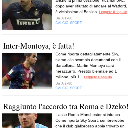
anche la prima cessione: Kuzmanovic,
dopo aver rifiutato di andare al Watford,
è vicinissimo al Basilea.
Leggere il seguito
Da
Alex80
CALCIO
SPORT
,
Inter-Montoya, è fatta!
Come riporta dettagliatamente Sky,
siamo allo scambio documenti con il
Barcellona. Martin Montoya sarà
nerazzurro. Prestito biennale ad 1
milione, più 1...
Leggere il seguito
Da
Alex80
CALCIO
SPORT
,
Raggiunto l'accordo tra Roma e Dzeko
L’asse Roma-Manchester si infuoca.
Come riporta Sky Sport, sembrerebbe
che il club giallorosso abbia trovato un