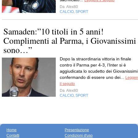
Leggere il seguito
Da
Alex80
CALCIO
SPORT
,
Samaden:”10 titoli in 5 anni!
Complimenti al Parma, i Giovanissimi
sono…”
Dopo la straordinaria vittoria in finale
contro il Parma per 4-3, l’Inter si è
aggiudicata lo scudetto dei Giovanissimi
confermando di essere uno dei...
Legger
il seguito
Da
Alex80
CALCIO
SPORT
,
Home
Presentazione
Contatti
Condizioni d'uso