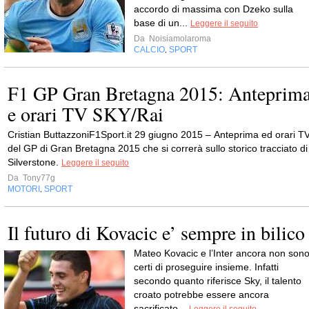
accordo di massima con Dzeko sulla
base di un...
Leggere il seguito
Da
Noisiamolaroma
CALCIO
SPORT
,
F1 GP Gran Bretagna 2015: Anteprim
e orari TV SKY/Rai
Cristian ButtazzoniF1Sport.it 29 giugno 2015 – Anteprima ed orari T
del GP di Gran Bretagna 2015 che si correrà sullo storico tracciato di
Silverstone.
Leggere il seguito
Da
Tony77g
MOTORI
SPORT
,
Il futuro di Kovacic e’ sempre in bilico
Mateo Kovacic e l’Inter ancora non son
certi di proseguire insieme. Infatti
secondo quanto riferisce Sky, il talento
croato potrebbe essere ancora
sacrificato...