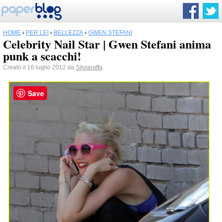
HOME
›
PER LEI
›
BELLEZZA
›
GWEN STEFANI
Celebrity Nail Star | Gwen Stefani anima
punk a scacchi!
Creato il 16 luglio 2012 da
Silviaraffa
Save