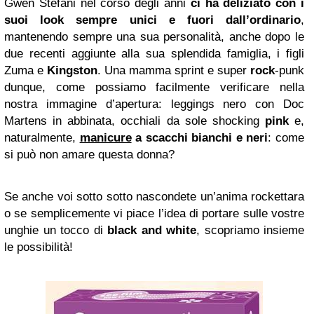
Gwen Stefani nel corso degli anni
ci ha deliziato con i
suoi look sempre unici e fuori dall’ordinario
,
mantenendo sempre una sua personalità, anche dopo le
due recenti aggiunte alla sua splendida famiglia, i figli
Zuma e
Kingston
.
Una mamma sprint e super
rock
-punk
dunque
, come possiamo facilmente verificare nella
nostra immagine d’apertura: leggings nero con Doc
Martens in abbinata, occhiali da sole shocking
pink
e,
naturalmente,
manicure
a
scacchi
bianchi e neri
: come
si può non amare questa donna?
Se anche voi sotto sotto nascondete un’anima rockettara
o se semplicemente vi piace l’idea di portare sulle vostre
unghie un tocco di
black and white
, scopriamo insieme
le possibilità!