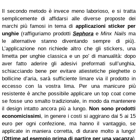
Il secondo metodo è invece meno laborioso, e si tratta
semplicemente di affidarsi alle diverse proposte dei
marchi più famosi in tema di
applicazioni sticker per
unghie
(raffiguriamo prodotti
Sephora
e
Minx Nails
ma
le alternative stanno diventando sempre di più).
L’applicazione non richiede altro che gli stickers, una
limetta per unghie classica e un po’ di manualità: dopo
aver fatto aderire gli adesivi preformati sull’unghia,
schiacciando bene per evitare atiestetiche pieghette o
bollicine d’aria, sarà sufficiente limare via il prodotto in
eccesso con la vostra lima. Per una manicure più
resistente è anche possibile applicare un top coat come
se fosse uno smalto tradizionale, in modo da mantenere
il design intatto ancora più a lungo.
Non sono prodotti
economicissimi
, in genere i costi si aggirano dai 5 ai 15
euro per ogni confezione, ma hanno il vantaggio, se
applicate in maniera corretta, di durare molto a lungo!
(
Ottime ad esempio prima di partire per una vacanza
)