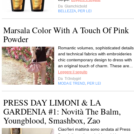
Da
Glamchicbold
BELLEZZA
PER LEI
,
Marsala Color With A Touch Of Pink
Powder
Romantic volumes, sophisticated details
and technical fabrics with embroideries
chic contemporary design to dress with
an original touch of charm. These are...
Leggere il seguito
Da
Tr3ndygirl
MODA E TREND
PER LEI
,
PRESS DAY LIMONI & LA
GARDENIA #1: Novità The Balm,
Youngblood, Smashbox, Zao
Ciao!Ieri mattina sono andata al Press