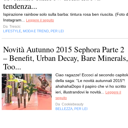
tendenza...
Ispirazione rainbow solo sulla barba: tintura rosa ben riuscita. (Foto d
Instagram...
Leggere il seguito
Da
Trescic
LIFESTYLE
MODA E TREND
PER LEI
,
,
Novità Autunno 2015 Sephora Parte 2
– Benefit, Urban Decay, Bare Minerals,
Too...
Ciao ragazze! Eccoci al secondo capitol
della saga: “Le novità autunnali 2015″!
ahahahaDopo il papiro che vi ho scritto
ieri, illustrandovi le novità...
Leggere il
seguito
Da
Cookiebeauty
BELLEZZA
PER LEI
,