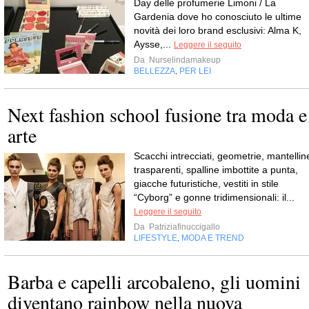
Day delle profumerie Limoni / La
Gardenia dove ho conosciuto le ultime
novità dei loro brand esclusivi: Alma K,
Aysse,...
Leggere il seguito
Da
Nurselindamakeup
BELLEZZA
PER LEI
,
Next fashion school fusione tra moda e
arte
Scacchi intrecciati, geometrie, mantellin
trasparenti, spalline imbottite a punta,
giacche futuristiche, vestiti in stile
“Cyborg” e gonne tridimensionali: il...
Leggere il seguito
Da
Patriziafinuccigallo
LIFESTYLE
MODA E TREND
,
Barba e capelli arcobaleno, gli uomini
diventano rainbow nella nuova