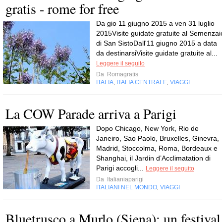
gratis - rome for free
Da gio 11 giugno 2015 a ven 31 luglio
2015Visite guidate gratuite al Semenzai
di San SistoDall'11 giugno 2015 a data
da destinarsiVisite guidate gratuite al...
Leggere il seguito
Da
Romagratis
ITALIA
ITALIA CENTRALE
VIAGGI
,
,
La COW Parade arriva a Parigi
Dopo Chicago, New York, Rio de
Janeiro, Sao Paolo, Bruxelles, Ginevra,
Madrid, Stoccolma, Roma, Bordeaux e
Shanghai, il Jardin d’Acclimatation di
Parigi accogli...
Leggere il seguito
Da
Italianiaparigi
ITALIANI NEL MONDO
VIAGGI
,
Bluetrusco a Murlo (Siena): un festival